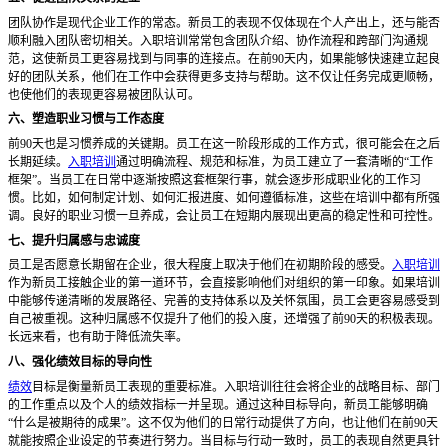
团队协作是现代企业工作的常态。新员工的表现不仅体现在个人产出上，还与能否
顺利融入团队密切相关。入职培训常常包含团队介绍、协作流程和跨部门沟通规
范，这使新员工更容易找到与同事的连接点。在前
90天内，如果能够快速建立起良
好的团队关系，他们在工作中会获得更多支持与帮助。这不仅让任务完成更顺畅，
也使他们的表现更容易被团队认可。
六、塑造职业习惯与工作态度
前
90天也是习惯养成的关键期。员工在这一阶段形成的工作方式，很可能会在之后
长期延续。
入职培训
通过明确流程、规范和标准，为员工建立了一套清晰的“工作
框架”。当员工在日常中逐渐按照这套框架行事，就会逐步形成职业化的工作习
惯。比如，如何制定计划、如何汇报进度、如何遵循标准，这些在培训中都有所强
调。良好的职业习惯一旦养成，会让员工在短期内展现出更高的稳定性和可控性。
七、提升归属感与忠诚度
员工是否愿意长期留在企业，很大程度上取决于他们在初期阶段的感受。
入职培训
作为新员工接触企业的第一道环节，会直接影响他们对组织的第一印象。如果培训
中能够传递清晰的发展路径、完善的支持体系以及关怀氛围，员工会更容易感受到
自己被重视。这种归属感不仅提升了他们的投入度，还增强了前
90天的积极表现。
长远来看，也有助于降低流失率。
八、强化绩效目标的导向性
绩效
目标是衡量新员工表现的重要标准。入职培训往往会将企业的战略目标、部门
的工作重点以及个人的绩效指标一并呈现。通过这种目标导向，新员工能够明确
“什么是被期待的成果”。这不仅为他们的日常行动提供了方向，也让他们在前90天
就能按照企业设定的节奏进行努力。当目标与行动一致时，员工的表现自然更具针