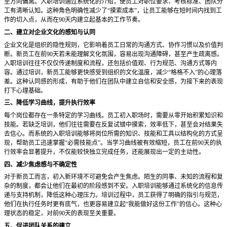
至方向偏离。入职培训通过系统化的介绍，使员工对职位要求、考核标准、团队分
工有清晰认知。这种角色明确性减少了
“摸索成本”，让员工能够在短时间内找到工
作的切入点，从而在90天内建立起基本的工作节奏。
二、建立对企业文化的感知与认同
企业文化是组织的隐性规则，它影响着员工日常的沟通方式、协作习惯以及价值判
断。新员工在前
90天若未能理解文化氛围，容易出现沟通障碍，甚至产生疏离感。
入职培训往往不仅仅传递制度和流程，还包括价值观、行为规范、沟通方式等内
容。通过培训，新员工能够更快感受到组织的文化温度，减少“格格不入”的心理落
差。这种认同感的形成，有助于他们在团队中建立自信和安全感，为接下来的表现
打下心理基础。
三、降低学习曲线，提升执行效率
每个岗位都存在一条特定的学习曲线。员工初入职场时，需要从零开始积累知识和
技能。若缺乏培训，他们往往需要在反复试错中摸索，效率低下，甚至会对结果失
去信心。而系统的入职培训能够将岗位所需的知识、技能和工具以结构化的方式呈
现，帮助员工迅速掌握
“必需技能点”。当学习曲线被有效缩短，员工在前90天的执
行效率会显著提升，不仅能较快独立完成任务，还能展现出一定的主动性。
四、减少焦虑感与不确定性
对于新员工而言，初入新环境不可避免会产生焦虑。陌生的同事、未知的流程和复
杂的制度，都会让他们在最初的阶段感到不安。入职培训能够通过系统化的信息传
递与支持机制，降低这种心理压力。培训过程中，员工获得了明确的指引与规范，
他们在执行任务时更有底气，也更容易建立起
“我能做好这份工作”的信心。这种心
理状态的稳定，对前90天的表现至关重要。
五、促进团队关系的建立