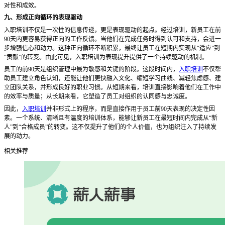
对性和成效。
九、形成正向循环的表现驱动
入职培训不仅是一次性的信息传递，更是表现驱动的起点。经过培训，新员工在前
90天内更容易获得正向的工作反馈。当他们在完成任务时得到认可和支持，会进一
步增强信心和动力。这种正向循环不断积累，最终让员工在短期内实现从“适应”到
“贡献”的转变。由此可见，入职培训为表现提升提供了一个持续驱动的机制。
员工的前
90天是组织管理中最为敏感和关键的阶段。这段时间内，
入职培训
不仅帮
助员工建立角色认知，还能让他们更快融入文化、缩短学习曲线、减轻焦虑感、建
立团队关系，并形成良好的职业习惯。从短期来看，培训直接影响着他们在工作中
的效率与质量；从长期来看，它塑造了员工对组织的认同感与忠诚度。
因此，
入职培训
并非形式上的程序，而是直接作用于员工前
90天表现的决定性因
素。一个系统、清晰且有温度的培训体系，能够让新员工在最短时间内完成从“新
人”到“合格成员”的转变。这不仅提升了他们的个人价值，也为组织注入了持续发
展的动力。
相关推荐