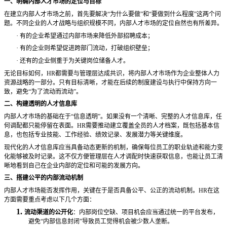
一、明确内部人才市场的定位与目标
在建立内部人才市场之前，首先要解决
“为什么要做”和“要做到什么程度”这两个问
题。不同企业的人才战略与组织规模不同，内部人才市场的定位自然也有所差异。
·
有的企业希望通过内部市场来降低外部招聘成本；
·
有的企业则希望促进跨部门流动，打破组织壁垒；
·
还有的企业侧重于为关键岗位储备人才。
无论目标如何，
HR都需要与管理层达成共识，将内部人才市场作为企业整体人力
资源战略的一部分。只有目标清晰，才能在后续的制度建设与执行中保持方向一
致，避免“为了流动而流动”。
二、构建透明的人才信息库
内部人才市场的基础在于
“信息透明”。如果没有一个清晰、完整的人才信息库，任
何调配都只能停留在表面。HR需要推动建立覆盖全员的人才档案，既包括基本信
息，也包括专业技能、工作经验、绩效记录、发展潜力等关键维度。
现代化的人才信息库应当具备动态更新的机制，确保每位员工的职业轨迹和能力变
化能够被及时记录。这不仅方便管理层在人才调配时快速获取信息，也能让员工清
晰地看到自己在企业内部的定位和可能的发展方向。
三、搭建公平的内部流动机制
内部人才市场能否发挥作用，关键在于是否具备公平、公正的流动机制。
HR在这
方面需要重点考虑以下几个方面：
1.
流动渠道的公开化
：内部岗位空缺、项目机会应当通过统一的平台发布，
避免
“内部信息封闭”导致员工觉得机会被少数人垄断。