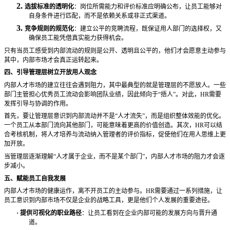
2.
选拔标准的透明化
：岗位所需能力和评价标准应明确公布，让员工能够对
自身条件进行匹配，而不是依赖关系或非正式渠道。
3.
竞争规则的规范化
：建立公平的竞聘流程，既保证用人部门的选择权，又
确保员工能凭借真实能力获得机会。
只有当员工感受到内部流动的规则是公开、透明且公平的，他们才会愿意主动参与
其中，内部市场才会真正运转起来。
四、引导管理层树立开放用人观念
内部人才市场的建立往往会遇到阻力，其中最典型的就是管理层的不愿放人。一些
部门主管担心优秀员工流动会影响团队业绩，因此倾向于
“捂人”。对此，HR需要
发挥引导与协调的作用。
首先，要让管理层意识到内部流动并不是
“人才流失”，而是组织整体效能的优化。
一个员工从本部门流向其他部门，可能意味着更高的价值创造。其次，HR可以结
合考核机制，将人才培养与流动纳入管理者的评价指标，促使他们在用人思维上更
加开放。
当管理层逐渐理解
“人才属于企业，而不是某个部门”，内部人才市场的阻力才会逐
步减小。
五、赋能员工自我发展
内部人才市场的健康运作，离不开员工的主动参与。
HR需要通过一系列措施，让
员工意识到内部市场不仅是企业的战略工具，更是他们个人发展的重要途径。
·
提供可视化的职业路径
：让员工看到在企业内部可能的发展方向与晋升通
道。