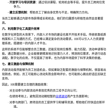
·
开放学习与培训资源
：通过培训课程、轮岗机会等手段，提升员工跨岗位竞
争力。
·
建立反馈机制
：帮助员工了解自身优势与不足，明确努力方向。
当员工能够通过内部市场获得成长和机会，他们的归属感与积极性自然会显著提
高。
六、利用数字化工具提升效率
在数字化转型的大背景下，内部人才市场的建设也离不开技术手段。传统依靠纸质
档案和人工沟通的方式，已经难以满足复杂的流动需求。
HR可以引入人力资源管
理系统，搭建统一的内部人才平台。
这样的系统不仅能够整合员工数据，还能实现岗位推荐、能力匹配、流动申请等功
能。通过数据分析，企业能够更精准地识别潜力人才，预测岗位需求，并进行动态
调配。数字化的应用，不仅提高了效率，也为内部市场提供了科学决策的依据。
七、建立激励与保障机制
内部流动虽然能够为员工创造机会，但如果缺乏配套的激励与保障机制，很容易出
现顾虑。例如，员工可能担心流动失败会影响评价，也可能担心跳出舒适区后缺乏
支持。
因此，
HR需要建立合理的激励政策：
·
对主动参与内部流动并表现优秀的员工给予正向认可；
·
在绩效考核上，避免因流动期短暂的
业绩波动
而产生负面影响；
·
对参与跨部门、跨项目的员工提供学习和辅导资源，帮助他们尽快适应新环
境。