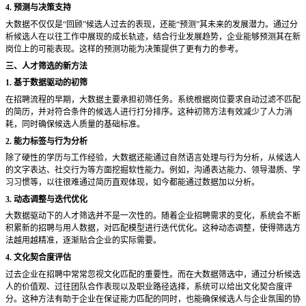
4. 预测与决策支持
大数据不仅仅是
“回顾”候选人过去的表现，还能“预测”其未来的发展潜力。通过分
析候选人在以往工作中展现的成长轨迹，结合行业发展趋势，企业能够预测其在新
岗位上的可能表现。这样的预测功能为决策提供了更有力的参考。
三、人才筛选的新方法
1. 基于数据驱动的初筛
在招聘流程的早期，大数据主要承担初筛任务。系统根据岗位要求自动过滤不匹配
的简历，并对符合条件的候选人进行打分排序。这种初筛方法有效减少了人力消
耗，同时确保候选人质量的基础标准。
2. 能力标签与行为分析
除了硬性的学历与工作经验，大数据还能通过自然语言处理与行为分析，从候选人
的文字表达、社交行为等方面挖掘软性能力。例如，沟通表达能力、领导潜质、学
习习惯等，以往很难通过简历直观体现，如今都能通过数据加以分析。
3. 动态调整与迭代优化
大数据驱动下的人才筛选并不是一次性的。随着企业招聘需求的变化，系统会不断
积累新的招聘与用人数据，对匹配模型进行迭代优化。这种动态调整，使得筛选方
法越用越精准，逐渐贴合企业的实际需要。
4. 文化契合度评估
过去企业在招聘中常常忽视文化匹配的重要性。而在大数据筛选中，通过分析候选
人的价值观、过往团队合作表现以及职业路径选择，系统可以给出文化契合度评
分。这种方法有助于企业在保证能力匹配的同时，也能确保候选人与企业氛围的协