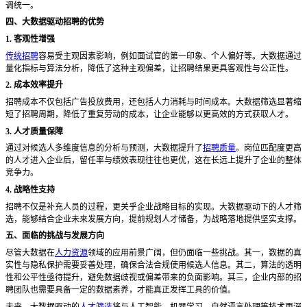
调统一。
四、大数据驱动招聘的优势
1. 客观性增强
传统招聘
容易受主观因素影响，例如面试官的第一印象、个人偏好等。大数据通过
量化指标与算法分析，降低了这种主观偏差，让招聘结果更具客观性与公正性。
2. 成本效率提升
招聘成本不仅包括广告投放费用，还包括人力消耗与时间成本。大数据筛选显著缩
短了招聘周期，降低了重复劳动的成本，让企业能够以更高效的方式获取人才。
3. 人才质量保障
通过对候选人多维度信息的分析与预测，大数据提升了
招聘质量
。岗位匹配度更高
的人才进入企业后，留任率与绩效表现往往也更优，这在长远上提升了企业的整体
竞争力。
4. 战略性支持
招聘不仅是补充人员的过程，更关乎企业战略目标的实现。大数据驱动下的人才筛
选，能够结合企业未来发展方向，提前规划人才储备，为战略落地提供坚实支撑。
五、面临的挑战与发展方向
尽管大数据在
人力资源
领域的应用前景广阔，但仍面临一些挑战。其一，数据的真
实性与隐私保护需要妥善处理，确保合法合规使用候选人信息。其二，算法的透明
性和公平性亟待提升，避免数据歧视或偏差带来的负面影响。其三，企业内部的招
聘团队也需要具备一定的数据素养，才能真正发挥工具的价值。
未来，大数据驱动的
人才筛选
将与人工智能、机器学习、自然语言处理等技术更深