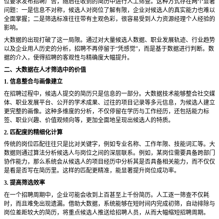
位要求发布招聘广告，随后在收到的简历中进行人工筛查。这种方式存在两个显著
问题：一是信息不对称，候选人对岗位了解有限，企业对候选人的真实能力也难以
全面掌握；二是筛选标准往往带有主观色彩，很容易受到人力资源经理个人经验的
影响。
大数据的出现打破了这一局限。通过对大量候选人数据、职业发展轨迹、行业趋势
以及企业用人历史的分析，招聘不再停留于
“凭感觉”，而是基于数据进行判断。数
据的介入，使得招聘的客观性与精确度大幅提升。
二、大数据在人才筛选中的价值
1. 信息整合与画像建立
在招聘过程中，候选人提交的简历只是信息的一部分。大数据技术能够整合社交媒
体、职业发展平台、公开的学术成果、过往的项目记录等多元信息，为候选人建立
更完整的画像。这种多维度的分析，不仅停留在学历与工作经历，还包括能力标
签、职业兴趣、价值观倾向等，更加全面地呈现出候选人的特质。
2. 匹配度的精细化计算
传统的岗位匹配往往只是比对关键字，例如专业名称、工作年限、技能词汇等。大
数据则通过算法分析候选人与岗位之间的深层联系。例如，某岗位需要具备跨部门
协作能力，那么系统会从候选人的项目经历中分析其是否具备相关能力，而不仅仅
是看是否写在简历里。这样的匹配更精准，能显著提升岗位成功率。
3. 提高筛选效率
在一个招聘周期中，企业可能会收到上百甚至上千份简历。人工逐一筛查不仅耗
时，而且难免出现遗漏。借助大数据，系统能够在短时间内完成初筛，自动排除与
岗位差距较大的简历，将重点候选人推送给招聘人员，从而大幅缩短招聘周期。