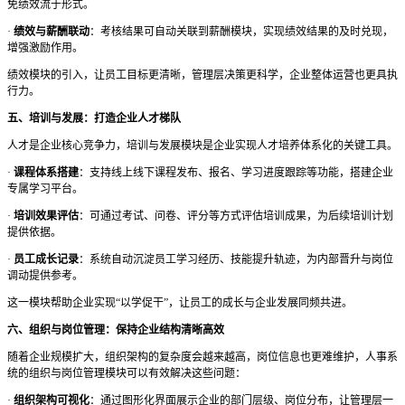
免绩效流于形式。
·
绩效与薪酬联动
：考核结果可自动关联到薪酬模块，实现绩效结果的及时兑现，
增强激励作用。
绩效模块的引入，让员工目标更清晰，管理层决策更科学，企业整体运营也更具执
行力。
五、培训与发展：打造企业人才梯队
人才是企业核心竞争力，培训与发展模块是企业实现人才培养体系化的关键工具。
·
课程体系搭建
：支持线上线下课程发布、报名、学习进度跟踪等功能，搭建企业
专属学习平台。
·
培训效果评估
：可通过考试、问卷、评分等方式评估培训成果，为后续培训计划
提供依据。
·
员工成长记录
：系统自动沉淀员工学习经历、技能提升轨迹，为内部晋升与岗位
调动提供参考。
这一模块帮助企业实现
“以学促干”，让员工的成长与企业发展同频共进。
六、组织与岗位管理：保持企业结构清晰高效
随着企业规模扩大，组织架构的复杂度会越来越高，岗位信息也更难维护，人事系
统的组织与岗位管理模块可以有效解决这些问题：
·
组织架构可视化
：通过图形化界面展示企业的部门层级、岗位分布，让管理层一