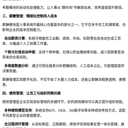
考勤模块的自动化处理能力，让人事从
“算时间”中解放出来，效率直接提升数倍。
三、薪酬管理：精细化控制用人成本
薪酬模块是人事系统中最核心也最复杂的部分之一。它不仅关乎员工的满意度，也
影响企业的成本控制能力。
·
自动薪资计算
：系统可根据员工出勤、绩效、补贴、扣款等信息自动生成工资
单，大幅减少人工核算工作量。
·
个税与社保自动申报
：支持个税申报、社保公积金缴纳等功能，减少因政策变动
带来的合规风险。
·
多维度数据分析
：通过可视化报表分析薪酬结构、人工成本占比，为管理层提供
决策依据。
薪酬管理实现数字化后，不仅节省了大量人力成本，还能让薪酬流程更透明、更精
准。
四、绩效管理：让员工与组织同频共振
绩效管理是企业实现目标落地的关键环节，好的绩效模块可以真正提升组织效能。
·
多种绩效模型支持
：系统支持
KPI、OKR、360度评估等多种绩效考核方式，适配
不同类型企业的管理需求。
·
全过程闭环管理
：从目标制定、过程跟踪、绩效评估到结果反馈一体化管理，避