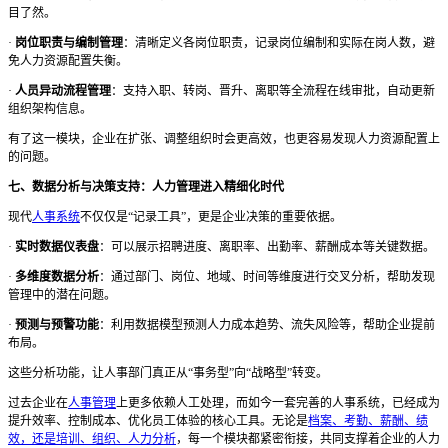
目了然。
·
岗位职责与编制管理
：清晰定义各岗位职责，记录岗位编制和实际在岗人数，避
免人力资源配置失衡。
·
人员异动流程管理
：支持入职、转岗、晋升、离职等全流程在线审批，自动更新
组织架构信息。
有了这一模块，企业在扩张、调整组织时会更高效，也更容易发现人力资源配置上
的问题。
七、数据分析与决策支持：人力管理进入精细化时代
现代
人事系统
不仅仅是
“记录工具”，更是企业决策的重要依据。
·
实时数据仪表盘
：可以展示招聘进度、离职率、出勤率、薪酬成本等关键数据。
·
多维度数据分析
：通过部门、岗位、地域、时间等维度进行交叉分析，帮助发现
管理中的潜在问题。
·
预测与预警功能
：利用数据模型预测人力成本趋势、流失风险等，帮助企业提前
布局。
这些分析功能，让人事部门真正从
“事务型”向“战略型”转变。
过去企业在
人事管理
上更多依赖人工处理，而如今一套完善的人事系统，已经成为
提升效率、控制成本、优化员工体验的核心工具。无论是
档案、考勤、薪酬、绩
效，还是培训、组织、人力分析
，每一个模块都紧密衔接，共同支撑着企业的人力