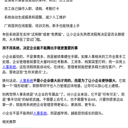
·
管理者只需要设置组织架构、岗位、员工信息
·
员工自己操作入职、请假、考勤打卡
·
系统自动生成报表和提醒，减少人工维护
·
厂商提供在线客服、培训文档，新手也能快速上手
有些系统甚至支持
“试用期”或者“免费版”，让小企业先熟悉流程再决定是否长期使
用，大大降低了尝试门槛。
用不用系统，决定企业能不能腾出手做更重要的事
小企业最怕的，不是事情多，而是被琐事缠住手脚。
如果人事相关的工作全靠手工
处理，企业管理者就要花大量时间在考勤表、工资条、档案袋里打转；
而一旦用上
人事系统
，这些流程就能自动化、在线化，管理者就能把更多精力放在客户、产
品、营收这些
“生存关键点”上。
换句话说，
人事系统
不是小企业做大后才用的，而是为了让小企业更快做大
。
它就
像一个
“隐形助理”，默默帮你守住人力管理这块地基，让你可以放心往上建楼。
别再觉得人事系统是
“大企业的专属品”了。
对小企业来说，它不是
“可有可无”，而
是“事半功倍”的秘密武器。
不需要上百号人，也不需要专业
HR，只要你愿意迈出
第一步，就能用系统把企业管理变得更省心、更高效、更专业。
小企业不是不能用好
人事系统
，而是越早用，越能尝到成长的甜头。
相关推荐