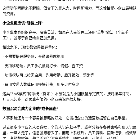
这些功能听起来不起眼，但省下的是人力、时间和精力，而这恰恰是小企业最稀缺
的资源。
小企业更应该
“轻装上阵”
小企业本身组织扁平、决策灵活，如果在人事管理上还用
“重型”做法（全靠手
工），就等于自己给自己加负担。
相比之下，现代
都做得很轻量化：
·
不需要搭建服务器，开通账号就能用
·
支持移动端，员工手机就能打卡、请假、查工资
·
功能模块可以按需启用，先用考勤、后开绩效、薪酬等
·
费用按照人数或使用模块计费，用多少付多少
这类
“SaaS模式”的系统（例如 ）本身就是为小团队量身定做的，按月按年订阅，
几百元起步，对预算有限的小企业来说也很友好。
数据沉淀会成为企业的
“成长底盘”
人事系统还有一个容易被忽略的好处：它能把企业的运营数据留在自己手里。
过去很多小企业的人员数据，全靠人记在脑子里，或者分散在各种表格和聊天记录
里，一旦人走了，信息就跟着丢了。
而用上系统后，员工资料、薪酬记录、绩效结
果、考勤数据等，都会长期沉淀在系统中，随时可查、可统计、可分析。