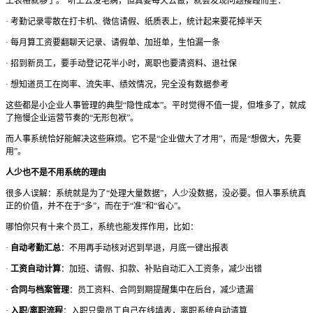
工表格就够了。”
听上去没毛病，但真要每天去做，就会发现问题接踵而至：
·
考勤记录零散在打卡机、微信请假、纸质表上，统计起来要花掉半天
·
每月算工资要翻聊天记录、请假单、加班单，生怕漏一条
·
招到新员工，要手动登记花半小时，离职也要清资料、退社保
·
想知道员工在岗率、流失率、绩效情况，完全没有数据参考
这些都是小企业人事管理的典型
“隐性成本”。平时觉得不值一提，但堆多了，就成
了拖慢企业运营节奏的“无形包袱”。
而人事系统恰好能解决这些麻烦。它不是
“企业做大了才用”，而是“想做大，先要
用”。
人少也不是不用系统的理由
很多人误解：系统就是为了
“处理大量数据”，人少没数据，没必要。
但人事系统真
正的价值，并不在于
“多”，而在于“准”和“省心”。
哪怕你只有十来个员工，系统也能发挥作用，比如：
·
自动考勤汇总
：不用再手动核对迟到早退，月底一键出报表
·
工资自动计算
：加班、请假、扣款、补贴自动汇入工资条，减少出错
·
合同与档案管理
：员工资料、合同到期提醒集中在后台，减少遗漏
·
入职
/离职流程
：入职只需员工自己在线填表，离职系统自动清算