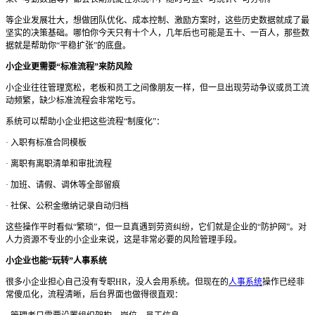
等企业发展壮大，想做团队优化、成本控制、激励方案时，这些历史数据就成了最
坚实的决策基础。
哪怕你今天只有十个人，几年后也可能是五十、一百人，那些数
据就是帮助你
“平稳扩张”的底盘。
小企业更需要
“标准流程”来防风险
小企业往往管理宽松，老板和员工之间像朋友一样，但一旦出现劳动争议或员工流
动频繁，缺少标准流程会非常吃亏。
系统可以帮助小企业把这些流程
“制度化”：
·
入职有标准合同模板
·
离职有离职清单和审批流程
·
加班、请假、调休等全部留痕
·
社保、公积金缴纳记录自动归档
这些操作平时看似
“繁琐”，但一旦真遇到劳资纠纷，它们就是企业的“防护网”。对
人力资源不专业的小企业来说，这是非常必要的风险管理手段。
小企业也能
“玩转”人事系统
很多小企业担心自己没有专职
HR，没人会用系统。
但现在的
人事系统
操作已经非
常傻瓜化，流程清晰，后台界面也做得很直观：