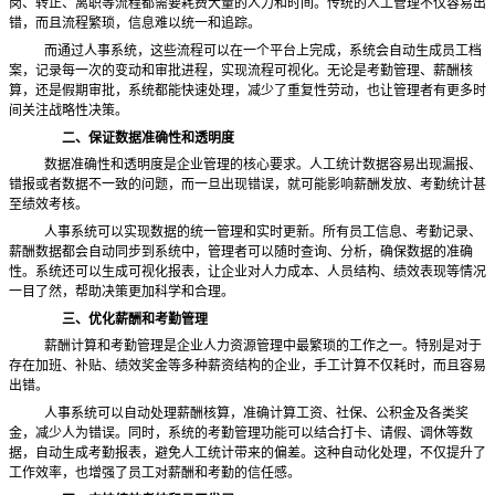
岗、转正、离职等流程都需要耗费大量的人力和时间。传统的人工管理不仅容易出
错，而且流程繁琐，信息难以统一和追踪。
而通过人事系统，这些流程可以在一个平台上完成，系统会自动生成员工档
案，记录每一次的变动和审批进程，实现流程可视化。无论是考勤管理、薪酬核
算，还是假期审批，系统都能快速处理，减少了重复性劳动，也让管理者有更多时
间关注战略性决策。
二、保证数据准确性和透明度
数据准确性和透明度是企业管理的核心要求。人工统计数据容易出现漏报、
错报或者数据不一致的问题，而一旦出现错误，就可能影响薪酬发放、考勤统计甚
至绩效考核。
人事系统可以实现数据的统一管理和实时更新。所有员工信息、考勤记录、
薪酬数据都会自动同步到系统中，管理者可以随时查询、分析，确保数据的准确
性。系统还可以生成可视化报表，让企业对人力成本、人员结构、绩效表现等情况
一目了然，帮助决策更加科学和合理。
三、优化薪酬和考勤管理
薪酬计算和考勤管理是企业人力资源管理中最繁琐的工作之一。特别是对于
存在加班、补贴、绩效奖金等多种薪资结构的企业，手工计算不仅耗时，而且容易
出错。
人事系统可以自动处理薪酬核算，准确计算工资、社保、公积金及各类奖
金，减少人为错误。同时，系统的考勤管理功能可以结合打卡、请假、调休等数
据，自动生成考勤报表，避免人工统计带来的偏差。这种自动化处理，不仅提升了
工作效率，也增强了员工对薪酬和考勤的信任感。