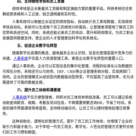
四、支持绩效考核和员工发展
绩效考核是企业衡量员工贡献和制定激励方案的重要手段。传统考核往往依
赖纸质表格和人工记录，缺乏透明度和实时性。
人事系统可以根据企业设定的绩效指标
，自动统计员工表现数据，实现绩效
考核自动化。系统可以生成每个员工的绩效分析报告，让管理者清楚地了解员工的
优势和改进空间。同时，系统还能记录员工的培训、晋升和转岗情况，为员工职业
发展提供数据支持，使企业的人才管理更加科学化和系统化。
五、促进企业数字化转型
随着数字化浪潮的推进，越来越多企业认识到，信息化管理是提升竞争力的
关键。
人事系统
不仅是人力资源管理工具，更是企业数字化转型的重要入口。
通过人事系统，企业可以实现信息的集中化管理、流程的标准化以及数据的
可视化分析。系统还可以与财务、
ERP、CRM等企业管理系统对接，实现跨部门
协同。企业的管理模式从经验型向数据驱动型转变，不仅提高了运营效率，也为决
策提供了可靠的数据支撑。
六、提升员工体验和满意度
人事系统
不仅方便管理者，同样对员工体验有明显改善。员工可以通过系统
自助查询薪资、假期、考勤及培训信息，不再需要频繁咨询
HR，节省了时间。系
统的操作界面通常简单直观，支持移动端访问，让员工可以随时随地处理日常事
务。
这种自助化、透明化的管理方式，提升了员工的工作体验，也增强了企业的
吸引力和留才能力。对于年轻一代员工而言，数字化、人性化的管理方式更符合他
们的工作习惯和期望。