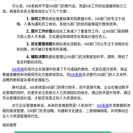
可以说，
HR系统并不是HR部门的替代品，而是HR工作的加速器和助力工
具。两者的关系主要体现在以下几个方面：
1.
协同工作
系统处理基础事务和数据分析，
HR部门则专注于战
略、人事沟通和员工体验。系统与部门的协同能够提升整体效率。
2.
提升工作价值
自动化工具减少了重复性工作，让
HR部门能把精
力投入到人才发展、文化建设和绩效优化等高价值任务上。
3.
优化管理流程
系统标准化流程后，
HR部门可以专注于流程优化
和创新，而不被日常事务所束缚。
4.
辅助决策
数据化管理让
HR部门的决策更加科学、透明，降低了
盲目判断的风险。
HR系统
在现代企业管理中扮演了不可或缺的角色，尤其在提升效率、保证
数据准确性和流程规范化方面表现突出。但
HR系统
无法替代HR部门的人文关怀、
战略判断和复杂事务处理能力。
换句话说，
HR系统是HR部门的得力助手，而不是替代者。企业在推动数字
化管理的同时，应更多关注系统与人力资源团队的结合，通过技术提升效率，通过
专业管理创造价值，才能实现真正的人力资源优化。
对于企业管理者来说，未来的发展趋势是
“人机协作”：
HR系统
负责数据和流
程的高效管理，HR部门负责战略、沟通和文化建设，二者相辅相成，共同推动企
业人力资源管理现代化。
相关推荐