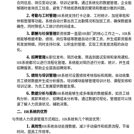
合同信息、岗位变动记录、培训记录等。通过系统化的数据管理，企业能
够随时查询员工信息，避免了传统纸质档案的繁琐和数据分散的问题。
2.
考勤与工时管理
HR系统支持打卡记录、工时统计、加班审批和
休假管理等功能。系统自动计算出员工出勤情况和加班工资，确保数据准
确性，同时降低人工统计的时间成本。
3.
薪酬与社保管理
薪资核算一直是
HR部门的核心工作之一。HR系
统能够根据考勤、绩效、岗位等级等数据自动计算工资，并生成薪资报表
和发放明细，同时支持社保、公积金的管理，实现工资发放流程的自动
化。
4.
招聘管理
从职位发布、简历收集、筛选到面试安排和录用通知，
HR系统都可以进行流程化管理。系统能对简历进行分类、统计，并生成
招聘报表，帮助企业提高招聘效率。
5.
绩效与培训管理
HR系统可设置绩效考核指标和周期，自动收集
员工绩效数据并生成分析报告。培训模块能够管理培训计划、课程安排和
培训记录，为员工发展提供数据支撑。
6.
数据分析与报表
HR系统能够生成多维度的数据报表，如员工结
构分析、离职率统计、招聘成本分析等。通过数据可视化，管理层可以快
速了解人力资源状况，辅助决策。
二、
HR系统的优势
与传统人力资源管理方式相比，
HR系统有几个明显优势：
1.
高效性
HR系统自动处理数据，减少手动操作和纸质流程，节省
时间，提高工作效率。