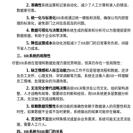
2.
准确性
系统运算和记录自动化，减少了人工计算和录入的错误，
数据更可靠。
3.
统一化与标准化
HR系统通过统一模板和流程，确保公司内部管
理的标准化，避免部门之间信息孤岛的问题。
4.
数据可视化与决策支持
系统生成的报表和分析可以为管理层提供
数据依据，有助于企业科学决策。
5.
降低运营成本
自动化流程减少了
HR部门的日常事务负担，间接
节省人力成本。
三、
HR系统的局限性
尽管
HR系统在管理和数据处理方面优势明显，但其仍存在一些局限性：
1.
缺乏情感和人际互动能力
HR工作不仅是管理流程和数据，还涉
及员工关怀、心理支持、冲突调解等方面。系统无法像人类HR一样理解
员工情绪、处理复杂的沟通场景。
2.
无法完全替代战略决策
高层
HR决策涉及公司文化、组织架构调
整、人才战略布局等，需要综合判断和经验，而HR系统更多是数据分析
工具，无法独立完成战略规划。
3.
依赖数据完整性
系统功能的准确性依赖于数据录入的完整性和及
时性，如果数据不全或不及时更新，系统输出的结果可能存在偏差。
4.
灵活性不足
面对特殊情况或复杂业务需求，系统可能无法灵活处
理，需要人工介入。
四、
HR系统与HR部门的关系