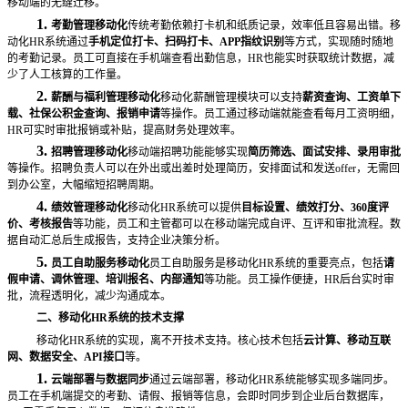
移动端的无缝迁移。
1.
考勤管理移动化
传统考勤依赖打卡机和纸质记录，效率低且容易出错。移
动化
HR系统通过
手机定位打卡、扫码打卡、
APP指纹识别
等方式，实现随时随地
的考勤记录。员工可直接在手机端查看出勤信息，
HR也能实时获取统计数据，减
少了人工核算的工作量。
2.
薪酬与福利管理移动化
移动化薪酬管理模块可以支持
薪资查询、工资单下
载、社保公积金查询、报销申请
等操作。员工通过移动端就能查看每月工资明细，
HR可实时审批报销或补贴，提高财务处理效率。
3.
招聘管理移动化
移动端招聘功能能够实现
简历筛选、面试安排、录用审批
等操作。招聘负责人可以在外出或出差时处理简历，安排面试和发送
offer，无需回
到办公室，大幅缩短招聘周期。
4.
绩效管理移动化
移动化
HR系统可以提供
目标设置、绩效打分、
360度评
价、考核报告
等功能，员工和主管都可以在移动端完成自评、互评和审批流程。数
据自动汇总后生成报告，支持企业决策分析。
5.
员工自助服务移动化
员工自助服务是移动化
HR系统的重要亮点，包括
请
假申请、调休管理、培训报名、内部通知
等功能。员工操作便捷，
HR后台实时审
批，流程透明化，减少沟通成本。
二、移动化
HR系统的技术支撑
移动化
HR系统的实现，离不开技术支持。核心技术包括
云计算、移动互联
网、数据安全、
API接口
等。
1.
云端部署与数据同步
通过云端部署，移动化
HR系统能够实现多端同步。
员工在手机端提交的考勤、请假、报销等信息，会即时同步到企业后台数据库，