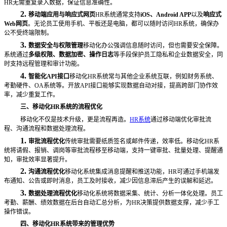
HR无需重复录入数据，保证信息准确性。
2.
移动端应用与响应式网页
HR系统通常支持
iOS、Android APP
以及
响应式
Web网页
。无论员工使用手机、平板还是电脑，都可以随时访问
HR系统，确保办
公不受终端限制。
3.
数据安全与权限管理
移动化办公强调信息随时访问，但也需要安全保障。
系统通过
多级权限、数据加密、操作日志
等手段保护员工隐私和企业数据安全，同
时支持远程管理和审计功能。
4.
智能化
API接口
移动化
HR系统常与其他企业系统互联，例如财务系统、
考勤硬件、OA系统等。开放API接口能够实现数据自动对接，提高跨部门协作效
率，减少重复工作。
三、移动化
HR系统的流程优化
移动化不仅是技术升级，更是流程再造。
HR系统
通过移动端优化审批流
程、沟通流程和数据处理流程。
1.
审批流程优化
传统审批需要纸质签名或邮件传递，效率低。移动化
HR系
统将请假、报销、调岗等审批流程移至移动端，支持一键审批、批量处理、提醒通
知，审批效率显著提升。
2.
沟通流程优化
移动化系统集成消息提醒和推送功能，
HR可通过手机端发
布通知、公告或即时消息，员工及时接收，减少因信息滞后产生的误解和延迟。
3.
数据处理流程优化
移动化系统将数据采集、统计、分析一体化处理。员工
考勤、薪酬、绩效数据在后台自动汇总分析，为
HR决策提供数据支撑，减少手工
操作错误。
四、移动化
HR系统带来的管理优势