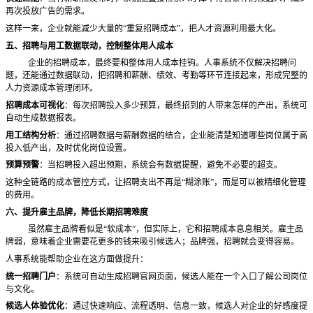
再次投放广告的需求。
这样一来，企业就能减少大量的
“重复招聘成本”，把人才资源利用最大化。
五、招聘与用工数据联动，控制整体用人成本
企业的招聘成本，最终要和整体用人成本挂钩。人事系统不仅解决招聘问
题，还能通过数据联动，把招聘和薪酬、绩效、考勤等环节连接起来，形成完整的
人力资源成本管理闭环。
招聘成本可视化
：每次招聘投入多少预算，最终招到的人带来怎样的产出，系统可
自动生成数据报表。
用工结构分析
：通过招聘数据与薪酬数据的结合，企业能清楚知道哪些岗位属于高
投入低产出，及时优化岗位设置。
预算预警
：当招聘投入超出预期，系统会有数据提醒，避免不必要的超支。
这种全链路的成本管控方式，让招聘支出不再是
“糊涂账”，而是可以被精细化管理
的费用。
六、提升雇主品牌，降低长期招聘难度
虽然雇主品牌看似是
“软成本”，但实际上，它和招聘成本息息相关。雇主品
牌弱，意味着企业需要花更多的钱来吸引候选人；品牌强，招聘就会变得容易。
人事系统能帮助企业在这方面做提升：
统一招聘门户
：系统可自动生成招聘官网页面，候选人能在一个入口了解公司岗位
与文化。
候选人体验优化
：通过快速响应、流程透明、信息一致，候选人对企业的好感度提