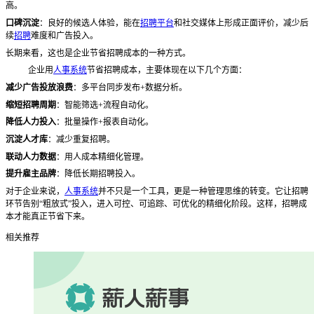
高。
口碑沉淀
：良好的候选人体验，能在
招聘平台
和社交媒体上形成正面评价，减少后
续
招聘
难度和广告投入。
长期来看，这也是企业节省招聘成本的一种方式。
企业用
人事系统
节省招聘成本，主要体现在以下几个方面：
减少广告投放浪费
：多平台同步发布
+数据分析。
缩短招聘周期
：智能筛选
+流程自动化。
降低人力投入
：批量操作
+报表自动化。
沉淀人才库
：减少重复招聘。
联动人力数据
：用人成本精细化管理。
提升雇主品牌
：降低长期招聘投入。
对于企业来说，
人事系统
并不只是一个工具，更是一种管理思维的转变。它让招聘
环节告别
“粗放式”投入，进入可控、可追踪、可优化的精细化阶段。这样，招聘成
本才能真正节省下来。
相关推荐