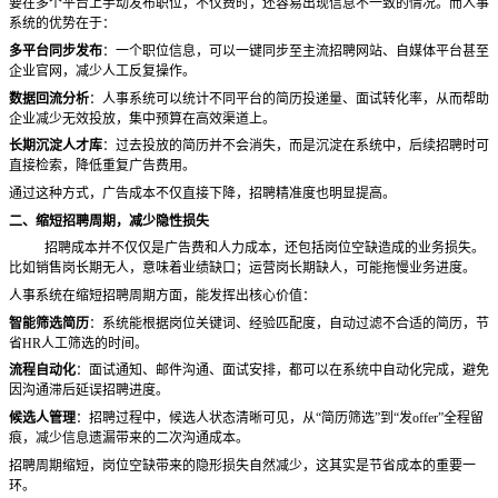
要在多个平台上手动发布职位，不仅费时，还容易出现信息不一致的情况。
而人事
系统的优势在于：
多平台同步发布
：一个职位信息，可以一键同步至主流招聘网站、自媒体平台甚至
企业官网，减少人工反复操作。
数据回流分析
：人事系统可以统计不同平台的简历投递量、面试转化率，从而帮助
企业减少无效投放，集中预算在高效渠道上。
长期沉淀人才库
：过去投放的简历并不会消失，而是沉淀在系统中，后续招聘时可
直接检索，降低重复广告费用。
通过这种方式，广告成本不仅直接下降，招聘精准度也明显提高。
二、缩短招聘周期，减少隐性损失
招聘成本并不仅仅是广告费和人力成本，还包括岗位空缺造成的业务损失。
比如销售岗长期无人，意味着业绩缺口；运营岗长期缺人，可能拖慢业务进度。
人事系统在缩短招聘周期方面，能发挥出核心价值：
智能筛选简历
：系统能根据岗位关键词、经验匹配度，自动过滤不合适的简历，节
省
HR人工筛选的时间。
流程自动化
：面试通知、邮件沟通、面试安排，都可以在系统中自动化完成，避免
因沟通滞后延误招聘进度。
候选人管理
：招聘过程中，候选人状态清晰可见，从
“简历筛选”到“发offer”全程留
痕，减少信息遗漏带来的二次沟通成本。
招聘周期缩短，岗位空缺带来的隐形损失自然减少，这其实是节省成本的重要一
环。