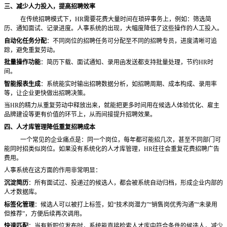
三、减少人力投入，提高招聘效率
在传统招聘模式下，
HR需要花费大量时间在琐碎事务上，例如：筛选简
历、通知面试、记录进度。人事系统的出现，大幅度降低了这些操作的人工投入。
自动化任务分配
：不同岗位的招聘任务可分配至不同的招聘专员，进度清晰可追
踪，避免重复劳动。
批量操作功能
：简历下载、面试通知、录用函发送都支持批量处理，节约
HR时
间。
智能报表生成
：系统能实时输出招聘数据分析，如招聘周期、成本构成、录用率
等，让企业更快做出招聘决策。
当
HR的精力从重复劳动中释放出来，就能把更多时间用在候选人体验优化、雇主
品牌建设等更有价值的环节上，从而间接提升招聘效果。
四、人才库管理降低重复招聘成本
一个常见的企业痛点是：同一个岗位，每年都可能招几次，甚至不同部门可
能同时招类似岗位。如果没有系统化的人才库管理，
HR往往会重复花费招聘广告
费用。
人事系统在这方面的作用非常明显：
沉淀简历
：所有面试过、投递过的候选人，都会被系统自动归档，形成企业内部的
人才数据库。
标签化管理
：候选人可以被打上标签，如
“技术岗潜力”“销售岗优秀沟通”“未录用
但推荐”，方便后续再次调用。
快速匹配
：当有新职位发布时，系统能直接检索人才库中符合条件的候选人，减少