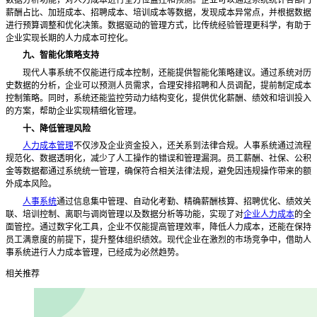
薪酬占比、加班成本、招聘成本、培训成本等数据，发现成本异常点，并根据数据
进行预算调整和优化决策。数据驱动的管理方式，比传统经验管理更科学，有助于
企业实现长期的人力成本可控化。
九、智能化策略支持
现代人事系统不仅能进行成本控制，还能提供智能化策略建议。通过系统对历
史数据的分析，企业可以预测人员需求，合理安排招聘和人员调配，提前制定成本
控制策略。同时，系统还能监控劳动力结构变化，提供优化薪酬、绩效和培训投入
的方案，帮助企业实现精细化管理。
十、降低管理风险
人力成本管理
不仅涉及企业资金投入，还关系到法律合规。人事系统通过流程
规范化、数据透明化，减少了人工操作的错误和管理漏洞。员工薪酬、社保、公积
金等数据都通过系统统一管理，确保符合相关法律法规，避免因违规操作带来的额
外成本风险。
人事系统
通过信息集中管理、自动化考勤、精确薪酬核算、招聘优化、绩效关
联、培训控制、离职与调岗管理以及数据分析等功能，实现了对
企业人力成本
的全
面管控。通过数字化工具，企业不仅能提高管理效率，降低人力成本，还能在保持
员工满意度的前提下，提升整体组织绩效。现代企业在激烈的市场竞争中，借助人
事系统进行人力成本管理，已经成为必然趋势。
相关推荐