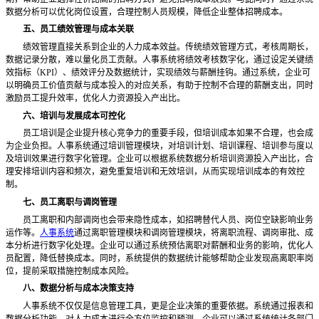
数据分析可以优化岗位设置，合理控制人员规模，降低企业整体招聘成本。
五、员工绩效管理与成本关联
绩效管理直接关系到企业的人力成本效益。传统绩效管理方式，考核周期长，
数据记录分散，难以量化员工贡献。人事系统将绩效考核数字化，通过设定关键绩
效指标（
KPI）、绩效评分及数据统计，实现绩效与薪酬挂钩。通过系统，企业可
以明确员工价值贡献与成本投入的对应关系，有助于控制不合理的薪酬支出，同时
激励员工提升效率，优化人力资源投入产出比。
六、培训与发展成本可控化
员工培训是企业提升核心竞争力的重要手段，但培训成本如果不合理，也会成
为企业负担。人事系统通过培训管理模块，对培训计划、培训课程、培训参与度以
及培训效果进行数字化管理。企业可以根据系统数据分析培训资源投入产出比，合
理安排培训内容和频次，避免重复培训和无效培训，从而实现培训成本的有效控
制。
七、员工离职与调岗管理
员工离职和内部调岗也会带来隐性成本，如招聘替代人员、岗位空缺影响业务
运作等。
人事系统
通过离职管理模块和调岗管理模块，将离职流程、调岗审批、成
本分析进行数字化处理。企业可以通过系统预估离职对薪酬和业务的影响，优化人
员配置，降低替换成本。同时，系统提供的数据统计能够帮助企业发现高离职率岗
位，提前采取措施控制成本风险。
八、数据分析与成本决策支持
人事系统不仅仅是信息管理工具，更是企业决策的重要依据。系统通过报表和
数据分析功能，对人力成本进行全方位监控和预测。企业可以通过系统统计各部门