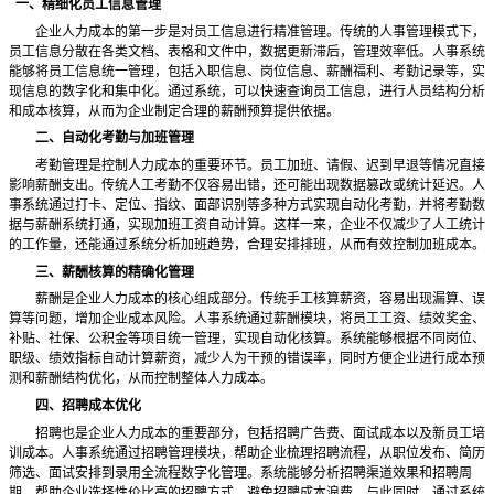
一、精细化员工信息管理
企业人力成本的第一步是对员工信息进行精准管理。传统的人事管理模式下，
员工信息分散在各类文档、表格和文件中，数据更新滞后，管理效率低。人事系统
能够将员工信息统一管理，包括入职信息、岗位信息、薪酬福利、考勤记录等，实
现信息的数字化和集中化。通过系统，可以快速查询员工信息，进行人员结构分析
和成本核算，从而为企业制定合理的薪酬预算提供依据。
二、自动化考勤与加班管理
考勤管理是控制人力成本的重要环节。员工加班、请假、迟到早退等情况直接
影响薪酬支出。传统人工考勤不仅容易出错，还可能出现数据篡改或统计延迟。人
事系统通过打卡、定位、指纹、面部识别等多种方式实现自动化考勤，并将考勤数
据与薪酬系统打通，实现加班工资自动计算。这样一来，企业不仅减少了人工统计
的工作量，还能通过系统分析加班趋势，合理安排排班，从而有效控制加班成本。
三、薪酬核算的精确化管理
薪酬是企业人力成本的核心组成部分。传统手工核算薪资，容易出现漏算、误
算等问题，增加企业成本风险。人事系统通过薪酬模块，将员工工资、绩效奖金、
补贴、社保、公积金等项目统一管理，实现自动化核算。系统能够根据不同岗位、
职级、绩效指标自动计算薪资，减少人为干预的错误率，同时方便企业进行成本预
测和薪酬结构优化，从而控制整体人力成本。
四、招聘成本优化
招聘也是企业人力成本的重要部分，包括招聘广告费、面试成本以及新员工培
训成本。人事系统通过招聘管理模块，帮助企业梳理招聘流程，从职位发布、简历
筛选、面试安排到录用全流程数字化管理。系统能够分析招聘渠道效果和招聘周
期，帮助企业选择性价比高的招聘方式，避免招聘成本浪费。与此同时，通过系统