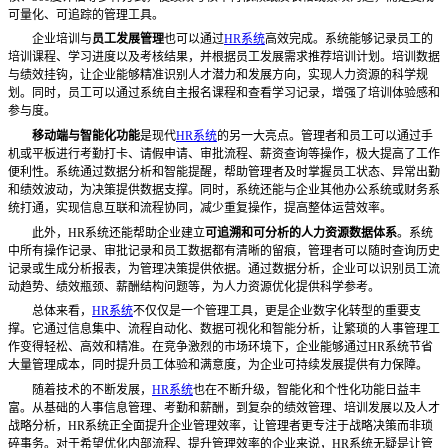
可量化、可追踪的管理工具。
企业培训与
员工发展管理
也可以通过
HR系统
高效完成。系统能够记录员工的
培训课程、学习进度以及考核结果，并根据员工发展需求推荐培训计划。培训数据
与绩效挂钩，让企业能够精准识别人才潜力和发展方向，实现人力资源的科学规
划。同时，员工可以通过系统自主报名课程和查看学习记录，增强了培训体验感和
参与度。
移动端与智能化功能
是现代
HR系统
的另一大亮点。管理者和员工可以通过手
机或平板进行考勤打卡、请假申请、审批流程、薪资查询等操作，极大提高了工作
便利性。系统通过数据分析和智能提醒，帮助管理者及时掌握员工状态、异常出勤
和绩效波动，为决策提供数据支撑。同时，系统还能与企业其他办公系统或财务系
统打通，实现信息互联和流程协同，减少重复操作，提高整体运营效率。
此外，
HR系统还能帮助企业建立
可追溯和可分析的人力资源数据体系
。系统
中所有操作记录、审批记录和员工数据都有清晰的留痕，管理者可以随时查询历史
记录或生成分析报表，为管理决策提供依据。通过数据分析，企业可以识别员工流
动趋势、绩效瓶颈、薪酬结构问题等，为人力资源优化提供科学参考。
总体来看，
HR系统
不仅仅是一个管理工具，更是企业数字化转型的重要支
撑。它通过信息集中、流程自动化、数据可视化和智能分析，让繁琐的人事管理工
作变得轻松、高效和精准。在竞争激烈的市场环境下，企业能够通过HR系统节省
大量管理成本，同时提升员工体验和满意度，为企业可持续发展提供有力保障。
随着技术的不断发展，
HR系统
也在不断升级，智能化和个性化功能日益丰
富。从基础的人事信息管理、考勤和薪酬，到复杂的绩效管理、培训发展以及人才
战略分析，HR系统正全面提升企业管理效率，让管理者更专注于战略决策而非琐
碎事务。对于希望优化内部流程、提升管理效率的企业来说，HR系统无疑是让管