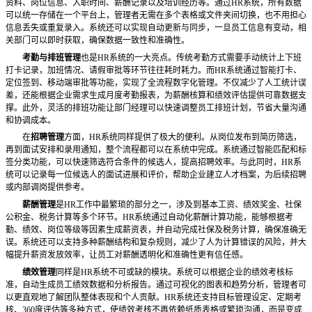
资料、岗位信息、入职时间、薪酬记录以及培训经历等。通过
HR系统，所有数据
可以统一存储在一个平台上，管理者无需在多个表格或文件夹间切换，也不用担心
信息丢失或重复录入。系统还可以实现自动更新与同步，一旦员工信息有变动，相
关部门可以即时获取，确保数据一致性和准确性。
考勤与排班管理
也是
HR系统的一大亮点。传统考勤方式需要手动统计上下班
打卡记录，加班情况、请假审批等环节往往耗时耗力。而HR系统通过智能打卡、
定位签到、移动端审批等功能，实现了全流程数字化管理。不仅减少了人工统计误
差，还能根据企业需求生成月度考勤报表，为薪酬核算和绩效评估提供可靠数据支
撑。此外，灵活的排班功能让部门经理可以快速调整员工排班计划，节省大量沟通
和协调成本。
在
招聘管理
方面，
HR系统同样提供了极大的便利。从岗位发布到简历筛选，
再到面试安排和录用通知，整个流程都可以在系统中完成。系统通过智能匹配和标
签分类功能，可以快速筛选符合条件的候选人，提高招聘效率。与此同时，HR系
统可以记录每一位候选人的面试进展和评价，帮助企业建立人才档案，为后续招聘
或内部调岗提供参考。
薪酬管理
是
HR工作中最繁琐的部分之一，涉及到基本工资、绩效奖金、社保
公积金、税务计算等多个环节。HR系统通过自动化薪酬计算功能，能够根据考
勤、绩效、岗位等级等因素生成薪资表，并自动完成社保及税务计算，确保准确无
误。系统还可以支持多种薪酬结构和复杂规则，减少了人为计算错误的风险，并大
幅提升薪资发放效率，让员工对薪酬透明化和准确性更有信任感。
绩效管理
同样是
HR系统不可或缺的模块。系统可以根据企业的绩效考核标
准，自动生成员工绩效数据和分析报告。通过可视化的图表和趋势分析，管理者可
以更直观地了解团队整体表现和个人贡献。HR系统还支持目标管理设定、定期考
核、360度评估等多种方式，使绩效考核不再依赖纸质表格或繁琐沟通，而是变成