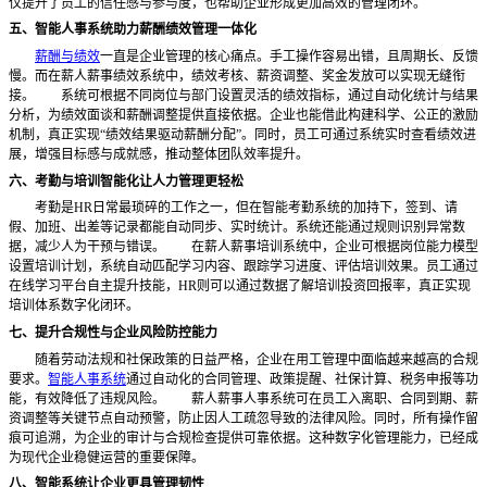
仅提升了员工的信任感与参与度，也帮助企业形成更加高效的管理闭环。
五、智能人事系统助力薪酬绩效管理一体化
薪酬与绩效
一直是企业管理的核心痛点。手工操作容易出错，且周期长、反馈
慢。而在薪人薪事绩效系统中，绩效考核、薪资调整、奖金发放可以实现无缝衔
接。
系统可根据不同岗位与部门设置灵活的绩效指标，通过自动化统计与结果
分析，为绩效面谈和薪酬调整提供直接依据。企业也能借此构建科学、公正的激励
机制，真正实现“绩效结果驱动薪酬分配”。同时，员工可通过系统实时查看绩效进
展，增强目标感与成就感，推动整体团队效率提升。
六、考勤与培训智能化让人力管理更轻松
考勤是HR日常最琐碎的工作之一，但在智能考勤系统的加持下，签到、请
假、加班、出差等记录都能自动同步、实时统计。系统还能通过规则识别异常数
据，减少人为干预与错误。
在薪人薪事培训系统中，企业可根据岗位能力模型
设置培训计划，系统自动匹配学习内容、跟踪学习进度、评估培训效果。员工通过
在线学习平台自主提升技能，HR则可以通过数据了解培训投资回报率，真正实现
培训体系数字化闭环。
七、提升合规性与企业风险防控能力
随着劳动法规和社保政策的日益严格，企业在用工管理中面临越来越高的合规
要求。
智能人事系统
通过自动化的合同管理、政策提醒、社保计算、税务申报等功
能，有效降低了违规风险。
薪人薪事人事系统可在员工入离职、合同到期、薪
资调整等关键节点自动预警，防止因人工疏忽导致的法律风险。同时，所有操作留
痕可追溯，为企业的审计与合规检查提供可靠依据。这种数字化管理能力，已经成
为现代企业稳健运营的重要保障。
八、智能系统让企业更具管理韧性