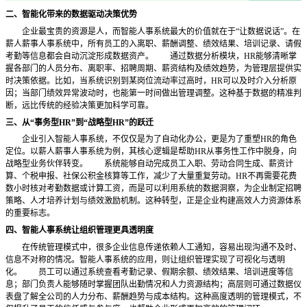
二、智能化带来的数据驱动决策优势
企业最宝贵的资源是人，而智能人事系统最大的价值就在于“让数据说话”。在
薪人薪事人事系统中，所有员工的入离职、薪酬调整、绩效结果、培训记录、请假
考勤等信息都会自动沉淀形成数据资产。
通过数据分析模块，HR能够清晰掌
握各部门的人员分布、离职率、招聘周期、薪资结构及绩效趋势，为管理层提供实
时决策依据。比如，当系统识别到某岗位流动率过高时，HR可以及时介入分析原
因；当部门绩效异常波动时，也能第一时间做出管理调整。这种基于数据的精准判
断，远比传统的经验决策更加科学可靠。
三、从
“事务型HR”到“战略型HR”的跃迁
企业引入智能人事系统，不仅仅是为了自动化办公，更是为了重塑HR的角色
定位。以薪人薪事人事系统为例，其核心逻辑是帮助HR从事务性工作中脱身，向
战略型业务伙伴转变。
系统能够自动完成员工入职、劳动合同生成、薪资计
算、个税申报、社保公积金核算等工作，减少了大量重复劳动。HR不再需要花费
数小时核对考勤数据或计算工资，而是可以利用系统的数据洞察，为企业制定招聘
策略、人才培养计划与绩效激励机制。这种转型，正是企业构建高效人力资源体系
的重要标志。
四、智能人事系统让组织管理更具透明度
在传统管理模式中，很多企业信息传递依赖人工通知，容易出现沟通不及时、
信息不对称的情况。智能人事系统的应用，则让组织管理实现了可视化与透明
化。
员工可以通过系统查看考勤记录、假期余额、绩效结果、培训进度等信
息；部门负责人能够随时掌握团队出勤情况和人力资源结构；高层则可通过数据仪
表盘了解全公司的人力分布、薪酬趋势与成本结构。这种高度透明的管理模式，不