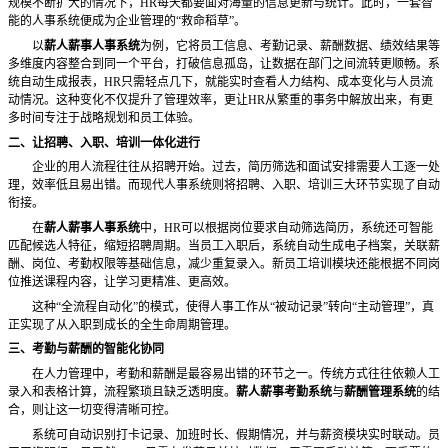
规模不断扩大的情况下，
HR每天都要面对海量的信息更新与统计。此时，一套智
能的人事系统便成为企业管理的“救命稻草”。
以
薪人薪事人事系统
为例，它将员工信息、考勤记录、薪酬数据、绩效结果等
多维度内容整合到同一个平台，打破信息孤岛，让数据在部门之间流转更顺畅。系
统自动生成报表，
HR只需轻点几下，就能实时查看人力结构、成本变化与人员流
动情况。这种变化不仅提升了管理效率，更让HR从繁重的事务中解放出来，有更
多时间专注于战略规划和员工体验。
二、让招聘、入职、培训一体化进行
企业的用人流程往往从招聘开始。过去，简历筛选和面试安排需要人工逐一处
理，效率低且易出错。而现代人事系统则将招聘、入职、培训三大环节实现了自动
衔接。
在
薪人薪事人事系统
中，
HR可以根据岗位要求自动筛选简历，系统还可智能
匹配候选人特征，缩短招聘周期。当员工入职后，系统自动生成电子档案，关联薪
酬、岗位、考勤权限等基础信息，减少重复录入。新员工培训模块还能根据不同岗
位推送课程内容，让学习更精准、更高效。
这种
“全流程自动化”的模式，使得人事工作从“被动记录”转向“主动管理”，真
正实现了从入职到成长的全生命周期管理。
三、考勤与薪酬的智能化协同
在人力管理中，考勤和薪酬是最容易出错的环节之一。传统方式往往依赖人工
录入和表格计算，流程繁琐且缺乏透明度。
薪人薪事考勤系统
与
薪酬管理系统
的结
合，则让这一切变得清晰可控。
系统可自动识别打卡记录、加班时长、假期情况，并与薪资模块实时联动。员