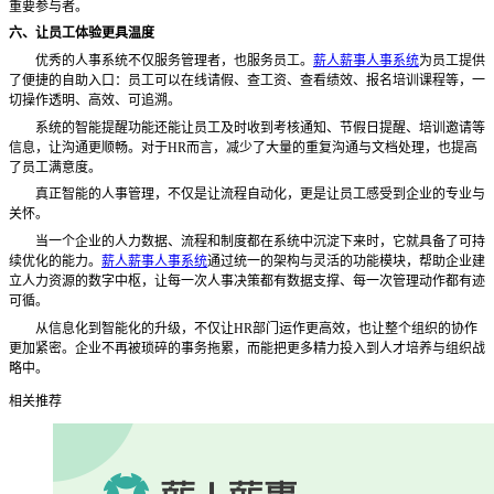
重要参与者。
六、让员工体验更具温度
优秀的人事系统不仅服务管理者，也服务员工。
薪人薪事人事系统
为员工提供
了便捷的自助入口：员工可以在线请假、查工资、查看绩效、报名培训课程等，一
切操作透明、高效、可追溯。
系统的智能提醒功能还能让员工及时收到考核通知、节假日提醒、培训邀请等
信息，让沟通更顺畅。对于
HR而言，减少了大量的重复沟通与文档处理，也提高
了员工满意度。
真正智能的人事管理，不仅是让流程自动化，更是让员工感受到企业的专业与
关怀。
当一个企业的人力数据、流程和制度都在系统中沉淀下来时，它就具备了可持
续优化的能力。
薪人薪事人事系统
通过统一的架构与灵活的功能模块，帮助企业建
立人力资源的数字中枢，让每一次人事决策都有数据支撑、每一次管理动作都有迹
可循。
从信息化到智能化的升级，不仅让
HR部门运作更高效，也让整个组织的协作
更加紧密。企业不再被琐碎的事务拖累，而能把更多精力投入到人才培养与组织战
略中。
相关推荐