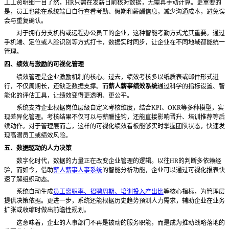
工工资明细一目了然，
HR只需在发薪日前核对数据，无需再手动计算。更重要的
是，员工也能在系统端口自行查看考勤、假期和薪酬信息，减少沟通成本，避免误
会与重复确认。
对于拥有分支机构或远程办公员工的企业，这种智能考勤方式尤其重要。通过
手机端、定位或人脸识别等方式打卡，数据实时同步，让企业在不同地域都能统一
管理。
四、绩效与激励的可视化管理
绩效管理是企业激励机制的核心。过去，绩效考核多以纸质表或邮件形式进
行，不仅周期长，还缺乏数据支撑。而
薪人薪事绩效系统
通过科学的指标设置、智
能化的评估工具，让绩效变得更透明、更公平。
系统支持企业根据岗位层级自定义考核维度，结合
KPI、OKR等多种模型，实
现差异化管理。考核结果不仅可以与薪酬挂钩，还能直接影响晋升、培训推荐等后
续动作。对于管理层而言，这样的可视化绩效看板能够实时掌握团队状态，快速发
现高潜员工或绩效风险。
五、数据驱动的人力决策
数字化时代，数据的力量正在改变企业管理的逻辑。以往
HR的判断多依赖经
验，而如今，借助
薪人薪事人事系统
的智能分析功能，企业可以通过可视化报表快
速了解组织动态。
系统自动生成
员工离职率、招聘周期、培训投入产出比
等核心指标，为管理层
提供决策依据。更进一步，系统还能根据历史趋势预测人力需求，辅助企业在业务
扩张或收缩时做出前瞻性规划。
这意味着，企业的人事部门不再是被动的服务职能，而是成为推动战略落地的