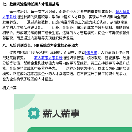
七、数据沉淀推动长期人才发展战略
每一次培训、每一次学习记录，都是企业人才资产的重要组成部分。
薪人薪事
人事系统
通过长期的数据积累，帮助
HR建立人才画像，实现从单点培训向全周期
发展转变。
通过系统数据，
HR能精准掌握员工的能力成长轨迹，从而制定更
科学的人才梯队建设计划。
此外，企业还可将培训成果与晋升机制、激励政策
相结合，形成可持续的员工成长生态。这样的人才管理模式，使企业不再仅依赖外
部招聘，而是通过内部培养实现组织稳步发展。
八、从培训到成长，
HR系统成为企业核心驱动力
过去的
HR部门更多承担行政职能，而现在，借助
HR系统
，人力资源工作正向
战略赋能转变。
薪人薪事人事系统
通过培训管理、绩效联动、智能推荐、数据
分析等功能，帮助企业构建以能力为导向的学习型组织。员工在持续学习中提升技
能，企业在持续成长中积累竞争力。
这种以数据为核心、以成长为驱动的培训
模式，正在成为越来越多企业的人才战略首选。它不仅提升了员工的职业竞争力，
也为企业构筑了稳固的人才壁垒。
相关推荐