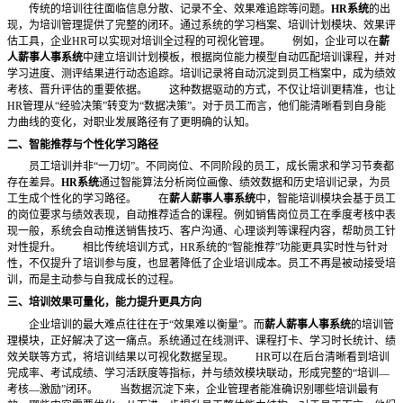
传统的培训往往面临信息分散、记录不全、效果难追踪等问题。
HR系统
的出
现，为培训管理提供了完整的闭环。通过系统的学习档案、培训计划模块、效果评
估工具，企业
HR可以实现对培训全过程的可视化管理。
例如，企业可以在
薪
人薪事人事系统
中建立培训计划模板，根据岗位能力模型自动匹配培训课程，并对
学习进度、测评结果进行动态追踪。培训记录将自动沉淀到员工档案中，成为绩效
考核、晋升评估的重要依据。
这种数据驱动的方式，不仅让培训更精准，也让
HR管理从“经验决策”转变为“数据决策”。对于员工而言，他们能清晰看到自身能
力曲线的变化，对职业发展路径有了更明确的认知。
二、智能推荐与个性化学习路径
员工培训并非
“一刀切”。不同岗位、不同阶段的员工，成长需求和学习节奏都
存在差异。
HR系统
通过智能算法分析岗位画像、绩效数据和历史培训记录，为员
工生成个性化的学习路径。
在
薪人薪事人事系统
中，智能培训模块会基于员工
的岗位要求与绩效表现，自动推荐适合的课程。例如销售岗位员工在季度考核中表
现一般，系统会自动推送销售技巧、客户沟通、心理谈判等课程内容，帮助员工针
对性提升。
相比传统培训方式，
HR系统的“智能推荐”功能更具实时性与针对
性，不仅提升了培训参与度，也显著降低了企业培训成本。员工不再是被动接受培
训，而是主动参与自我成长的过程。
三、培训效果可量化，能力提升更具方向
企业培训的最大难点往往在于
“效果难以衡量”。而
薪人薪事人事系统
的培训管
理模块，正好解决了这一痛点。系统通过在线测评、课程打卡、学习时长统计、绩
效关联等方式，将培训结果以可视化数据呈现。
HR可以在后台清晰看到培训
完成率、考试成绩、学习活跃度等指标，并与绩效模块联动，形成完整的“培训—
考核—激励”闭环。
当数据沉淀下来，企业管理者能准确识别哪些培训最有