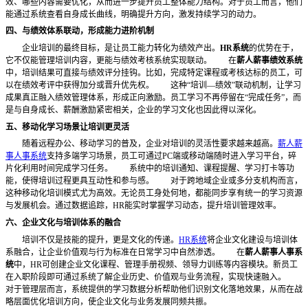
效、哪些内容需要优化，从而进一步提升员工整体能力结构。对于员工而言，他们
能通过系统查看自身成长曲线，明确提升方向，激发持续学习的动力。
四、与绩效体系联动，形成能力进阶机制
企业培训的最终目标，是让员工能力转化为绩效产出。
HR系统
的优势在于，
它不仅能管理培训内容，更能与绩效考核系统实现联动。
在
薪人薪事绩效系统
中，培训结果可直接与绩效评分挂钩。比如，完成特定课程或考核达标的员工，可
以在绩效考评中获得加分或晋升优先权。
这种
“培训—绩效”联动机制，让学习
成果真正融入绩效管理体系，形成正向激励。员工学习不再停留在“完成任务”，而
是与自身成长、薪酬激励紧密相关，企业的学习文化也因此得以深化。
五、移动化学习场景让培训更灵活
随着远程办公、移动学习的普及，企业对培训的灵活性要求越来越高。
薪人薪
事人事系统
支持多端学习场景，员工可通过
PC端或移动端随时进入学习平台，碎
片化利用时间完成学习任务。
系统中的培训通知、课程提醒、学习打卡等功
能，使得培训过程更具互动性和参与感。
对于跨地域企业或多分支机构而言，
这种移动化培训模式尤为高效。无论员工身处何地，都能同步享有统一的学习资源
与发展机会。通过数据追踪，
HR能实时掌握学习动态，提升培训管理效率。
六、企业文化与培训体系的融合
培训不仅是技能的提升，更是文化的传递。
HR系统
将企业文化建设与培训体
系融合，让企业价值观与行为标准在日常学习中自然渗透。
在
薪人薪事人事系
统
中，
HR可创建企业文化课程、管理手册视频、领导力训练等内容模块。新员工
在入职阶段即可通过系统了解企业历史、价值观与业务流程，实现快速融入。
对于管理层而言，系统提供的学习数据分析帮助他们识别文化落地效果，从而在战
略层面优化培训方向，使企业文化与业务发展同频共振。