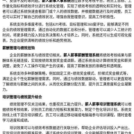
一、反馈不及时等问题。
薪人薪事人事系统
通过数字化考核平台，将员工目标、工
作量化指标和绩效评分进行系统化管理，实现了绩效考核的透明化和实时化。管理
者可以通过系统快速查看部门或个人的绩效数据，并根据数据进行及时调整。员工
也可以实时了解自己的绩效状况，增强自我管理意识，提高工作积极性。
系统支持多维度考核，包括
KPI考核、目标管理和360度评估，能够满足不同
企业的绩效管理需求。通过自动化的数据汇总和分析，管理者可以减少人工统计的
时间，将更多精力投入到业务决策和人才培养上。同时，系统还可以生成可视化报
表，为企业提供清晰的绩效分析和趋势预测。
薪酬管理与绩效挂钩
企业的薪酬体系与绩效密切相关。
薪人薪事薪酬管理系统
将绩效考核结果与薪
酬体系无缝连接，实现按绩效发放奖金或调薪。通过系统自动计算绩效奖金和薪资
调整，避免了人工操作可能产生的误差，提高了薪酬发放的准确性和透明度。
系统支持多种薪酬策略，例如固定工资
+绩效奖金模式、阶梯式奖金模式等，
满足企业个性化薪酬管理需求。同时，通过与绩效数据联动，管理者可以更直观地
了解绩效与薪酬之间的关系，从而优化薪酬分配方案，提升员工满意度和企业凝聚
力。
培训管理与绩效提升结合
绩效管理不仅关注结果，也重视员工能力提升。
薪人薪事培训管理系统
可以根
据绩效考核结果，识别员工的能力短板和发展潜力，制定个性化培训计划。系统支
持线上线下混合培训模式，员工可以通过移动端或电脑端参与培训课程，随时查看
学习进度和成绩。
培训效果可以与绩效考核数据进行关联分析，帮助企业评估培训投入产出比，
实现培训资源的精准投放。通过系统化的培训管理，企业能够提升整体员工能力水