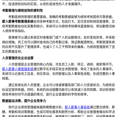
平，促进绩效目标的实现，从而形成良性的人才发展循环。
考勤管理与绩效挂钩的便利性
考勤是绩效管理的重要基础，准确的考勤数据能够为绩效考核提供可靠依据。
薪人薪事考勤管理系统
支持多种考勤方式，包括打卡、定位签到和排班管理等，实
现考勤数据自动化采集和统计。系统可以与绩效考核模块直接联动，将出勤情况纳
入绩效考核指标。
管理者可以通过系统实时查看部门或个人的出勤情况，及时发现异常，并采取
相应措施。员工也可以随时查询自己的考勤记录，保证数据透明化。考勤管理系统
的应用不仅提升了管理效率，也减少了人工干预带来的偏差，为绩效管理提供了坚
实的数据支持。
人员管理优化企业运营
人员管理是企业管理的核心内容，涉及员工入职、转正、调岗、离职等环节。
薪人薪事人事管理系统
通过数字化手段实现全流程管理，简化了复杂的人事操作。
系统可以记录员工信息、岗位变动、合同管理以及人事审批流程，形成完整的人事
档案。
通过系统化的人员管理，企业可以快速掌握各部门的人力资源状况，为绩效目
标设定提供依据。同时，系统的自动提醒功能可以有效减少合同到期、培训安排和
绩效考核时间节点遗漏的情况，提升企业管理的科学性和效率。
数据驱动决策，提升企业竞争力
现代企业绩效管理越来越依赖数据分析。
薪人薪事人事系统
通过整合绩效、薪
酬、考勤和培训等数据，生成可视化报表和趋势分析，帮助企业管理者做出科学决
策。系统支持多维度数据筛选和分析，管理者可以根据部门、岗位、时间等维度查