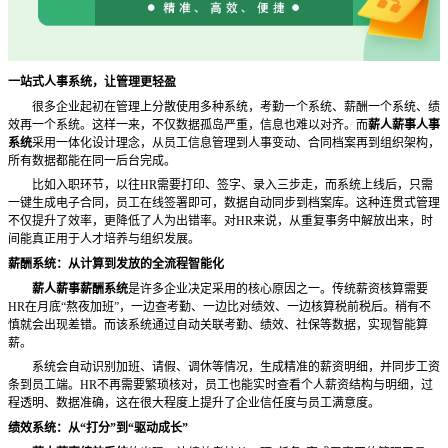
一站式人事系统，让管理更轻盈
很多企业起初在管理上分散使用多种系统，考勤一个系统、薪酬一个系统、绩
效再一个系统。这样一来，不仅数据孤岛严重，信息也难以对齐。而
薪人薪事人事
系统
采用一体化设计理念，从员工信息管理到人事变动、合同档案再到组织架构，
所有数据都能在同一后台完成。
比如入职环节，以往HR需要打印、签字、录入三步走，而系统上线后，只需
一键生成电子合同，员工在线签署即可，数据自动同步到档案库。这种连贯式管理
不仅提升了效率，更降低了人为出错率。对HR来说，从重复事务中解放出来，时
间能真正用于人才培养与组织发展。
薪酬系统：从计算到发放的全流程智能化
薪人薪事薪酬系统
是许多企业决定采用的核心原因之一。传统薪资核算需要
HR在月底“熬夜加班”，一边查考勤、一边比对绩效、一边核算税前税后。稍有不
慎就会出现差错。而该系统通过自动关联考勤、绩效、社保等数据，实现智能算
薪。
系统会自动识别加班、请假、调休等情况，生成精准的薪资明细，并同步工资
条到员工端。HR不再需要繁琐核对，员工也能实时查看个人薪资结构与明细，过
程透明、数据准确，这在很大程度上提升了企业信任度与员工满意度。
绩效系统：从
“打分”到“驱动成长”