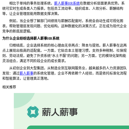
相比于单纯的事务处理系统，
薪人薪事HR系统
在数据分析层面更具优势。系
统可实时生成各类人力报表，包括员工流动率、组织成本、人效分析、薪酬结构
等，让企业管理层能用数据支撑决策。
例如，当企业想了解部门间绩效与薪酬匹配度时，系统会自动生成可视化图
表，帮助管理层发现问题、优化结构。这种数据化的决策方式，正在成为现代企业
竞争的新底层逻辑。
为什么企业纷纷选择薪人薪事
HR系统
归根结底，企业选择系统的核心理由无非两点：降本与提效。薪人薪事在这两
点上展现出极高的适配度。一方面，它贴合本土管理习惯，支
持多种税制、社保规
则、劳动法规，避免了外资系统“水土不服”的问题；另一方面，它的模块化架构能
灵活组合，满足不同阶段企业的成长需求。
从初创企业到大型集团，从制造业到互联网服务业，越来越多的人力资源团队
发现：通过
薪人薪事
的系统化管理，企业不再依赖个人经验，而是依托标准化流程
和智能算法，让管理真正落地。
相关推荐