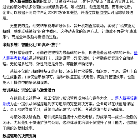
薪人薪事绩效系统
的出现，让绩效考核从一项
“任务”变成了真正的管理工具。
过去的绩效考核多依赖Excel或纸质表格，难以追踪、缺乏透明度。而系统化后，
企业可以根据不同岗位自定义KPI或OKR模型，并通过数据监控实时追踪绩效进
展。
更重要的是，绩效结果能与薪酬体系、晋升机制直接联动，实现了“绩效驱动
薪酬，薪酬反哺绩效”的良性循环。这种动态化的管理方式，让绩效不再是“年底算
账”，而是全年激励与反馈的过程。
考勤系统：智能化让
HR真正“放手”
在日常管理中，考勤往往被视为最基础的环节，但也是最容易出错的环节。
薪
人薪事考勤系统
通过智能打卡、规则设置与异常识别，让考勤数据实现全自动处
理。无论是多班制、弹性制还是外勤，都能被准确记录。
系统不仅能与薪酬模块无缝对接，还支持异常提醒，如迟到、早退、漏打卡自
动生成报表，HR仅需审核即可。这种“数据直通”式考勤，既提升管理效率，也避
免人工操作中的争议和误差。
培训系统：沉淀知识与激发潜力
在组织成长过程中，员工培训与知识管理成为核心竞争力之一。
薪人薪事培训
系统
为企业提供从课程搭建到学习追踪的完整解决方案。企业可以在线创建课程
库，员工随时登录学习，系统自动记录学习时长、考试成绩与培训完成度。
与绩效模块结合后，培训成果能直接计入绩效考核，形成学习—成长—激励的
闭环。尤其是对于快速扩张的公司，这种体系化培训不仅提升了员工能力，也加速
了组织的复制效率。
数据驱动的决策支持