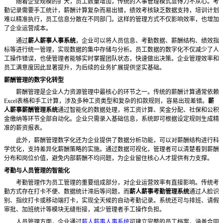
随着企业规模的扩大，员工数量增加，传统的人事管理模式显得力不从心。考
勤记录需要手工统计，薪酬计算复杂而易出错，绩效考核缺乏数据支持，培训计划
难以精准执行，员工信息分散在不同部门。这样的管理方式不仅影响效率，也增加
了企业运营成本。
通过
薪人薪事人事系统
，企业可以将人员信息、考勤数据、薪酬结构、绩效指
标等进行统一管理，实现数据的集中存储与分析。员工数据的数字化不仅减少了人
工操作错误，也使管理者能够实时掌握团队状态，快速做出决策。企业管理效率和
员工满意度因此显著提升，为后续的业务扩展提供坚实基础。
薪酬管理的数字化转型
薪酬管理是企业人力资源管理中最核心的环节之一。传统的薪酬计算通常依赖
Excel表格和手工计算，涉及多种工资类型和复杂的扣款规则，容易出现差错。
薪
人薪事薪酬管理系统
通过智能化的数据处理，将工资计算、奖金分配、社保和公积
金缴纳等环节全部自动化。企业只需录入基础信息，系统即可根据设定规则生成精
准的薪资报表。
此外，薪酬管理数字化还为企业提供了数据分析功能，可以对薪酬结构进行科
学优化，支持差异化薪酬策略的实施。通过数据可视化，管理者可以清楚看到薪酬
分布和岗位价值，避免内部薪酬不均问题，为企业留住核心人才提供有力支撑。
考勤与人员管理的智能化
考勤管理作为员工管理的重要组成部分，对企业运营效率有直接影响。传统考
勤方式存在打卡不便、数据统计滞后等问题，而
薪人薪事考勤管理系统
通过人脸识
别、指纹打卡或移动端打卡，实现全天候的自动考勤记录。系统还可与排班、请假
审批、加班统计等模块无缝衔接，减少管理者手工操作负担。
人员管理方面，企业通过
薪人薪事人事系统
可建立完整的员工档案，涵盖合同