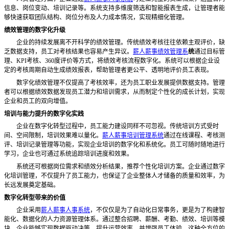
信息、岗位变动、培训记录等。系统支持多维度筛选和智能报表生成，让管理者能
够快速获取团队结构、岗位分布及人力成本情况，实现精细化管理。
绩效管理的数字化升级
企业的持续发展离不开科学的绩效管理。传统绩效考核往往依赖主观评价，缺
乏数据支持，员工对考核结果也容易产生异议。
薪人薪事绩效管理系
统
通过目标管
理、
KPI考核、360度评价等方式，将绩效考核流程数字化。系统可以根据企业设
定的考核周期自动生成绩效报表，帮助管理者更公平、透明地评价员工表现。
数字化绩效管理不仅提高了考核效率，还为员工职业发展提供数据支持。管理
者可以根据绩效数据发现员工潜力和培训需求，从而制定个性化的成长计划，实现
企业和员工的双向增值。
培训与能力提升的数字化实践
企业在数字化转型过程中，员工能力建设同样不可忽视。传统培训方式受时
间、空间限制，培训效果难以量化。
薪人薪事培训管理系统
通过在线课程、考核测
评、培训记录管理等功能，实现企业培训的数字化和系统化。员工可随时随地进行
学习，企业也可通过系统追踪培训进度和效果。
系统还可根据岗位需求和绩效分析结果，推荐个性化培训方案。企业通过数字
化培训管理，不仅提升了员工能力，也保证了企业整体人才储备的质量和效率，为
长远发展奠定基础。
数字化转型带来的价值
企业采用
薪人薪事人事系统
，不仅仅是为了自动化日常事务，更是为了构建智
能化、数据化的人力资源管理体系。通过整合招聘、薪酬、考勤、绩效、培训等模
块，企业能够实现数据驱动决策、提升运营效率，并增强员工体验。这种全方位的