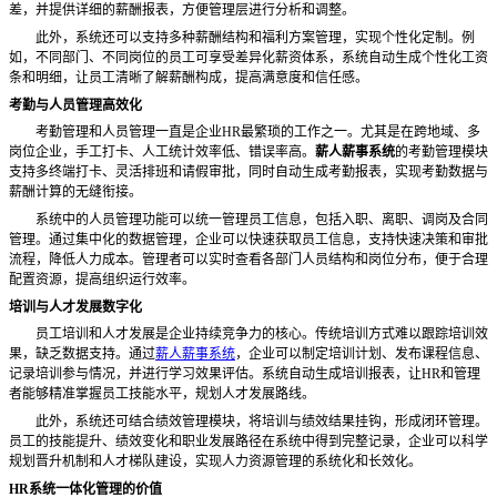
差，并提供详细的薪酬报表，方便管理层进行分析和调整。
此外，系统还可以支持多种薪酬结构和福利方案管理，实现个性化定制。例
如，不同部门、不同岗位的员工可享受差异化薪资体系，系统自动生成个性化工资
条和明细，让员工清晰了解薪酬构成，提高满意度和信任感。
考勤与人员管理高效化
考勤管理和人员管理一直是企业
HR最繁琐的工作之一。尤其是在跨地域、多
岗位企业，手工打卡、人工统计效率低、错误率高。
薪人薪事系统
的考勤管理模块
支持多终端打卡、灵活排班和请假审批，同时自动生成考勤报表，实现考勤数据与
薪酬计算的无缝衔接。
系统中的人员管理功能可以统一管理员工信息，包括入职、离职、调岗及合同
管理。通过集中化的数据管理，企业可以快速获取员工信息，支持快速决策和审批
流程，降低人力成本。管理者可以实时查看各部门人员结构和岗位分布，便于合理
配置资源，提高组织运行效率。
培训与人才发展数字化
员工培训和人才发展是企业持续竞争力的核心。传统培训方式难以跟踪培训效
果，缺乏数据支持。通过
薪人薪事系统
，企业可以制定培训计划、发布课程信息、
记录培训参与情况，并进行学习效果评估。系统自动生成培训报表，让
HR和管理
者能够精准掌握员工技能水平，规划人才发展路线。
此外，系统还可结合绩效管理模块，将培训与绩效结果挂钩，形成闭环管理。
员工的技能提升、绩效变化和职业发展路径在系统中得到完整记录，企业可以科学
规划晋升机制和人才梯队建设，实现人力资源管理的系统化和长效化。
HR系统一体化管理的价值