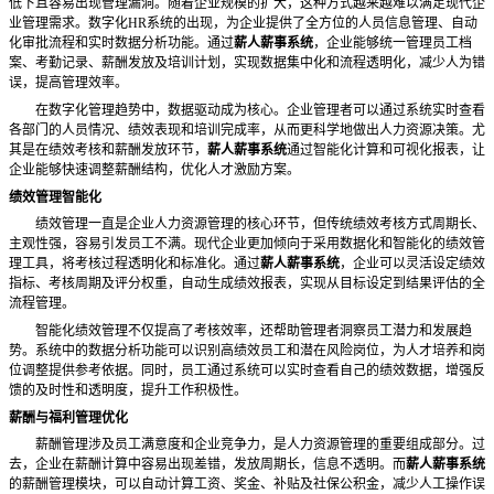
低下且容易出现管理漏洞。随着企业规模的扩大，这种方式越来越难以满足现代企
业管理需求。数字化
HR系统的出现，为企业提供了全方位的人员信息管理、自动
化审批流程和实时数据分析功能。通过
薪人薪事系统
，企业能够统一管理员工档
案、考勤记录、薪酬发放及培训计划，实现数据集中化和流程透明化，减少人为错
误，提高管理效率。
在数字化管理趋势中，数据驱动成为核心。企业管理者可以通过系统实时查看
各部门的人员情况、绩效表现和培训完成率，从而更科学地做出人力资源决策。尤
其是在绩效考核和薪酬发放环节，
薪人薪事系统
通过智能化计算和可视化报表，让
企业能够快速调整薪酬结构，优化人才激励方案。
绩效管理智能化
绩效管理一直是企业人力资源管理的核心环节，但传统绩效考核方式周期长、
主观性强，容易引发员工不满。现代企业更加倾向于采用数据化和智能化的绩效管
理工具，将考核过程透明化和标准化。通过
薪人薪事系统
，企业可以灵活设定绩效
指标、考核周期及评分权重，自动生成绩效报表，实现从目标设定到结果评估的全
流程管理。
智能化绩效管理不仅提高了考核效率，还帮助管理者洞察员工潜力和发展趋
势。系统中的数据分析功能可以识别高绩效员工和潜在风险岗位，为人才培养和岗
位调整提供参考依据。同时，员工通过系统可以实时查看自己的绩效数据，增强反
馈的及时性和透明度，提升工作积极性。
薪酬与福利管理优化
薪酬管理涉及员工满意度和企业竞争力，是人力资源管理的重要组成部分。过
去，企业在薪酬计算中容易出现差错，发放周期长，信息不透明。而
薪人薪事系统
的薪酬管理模块，可以自动计算工资、奖金、补贴及社保公积金，减少人工操作误