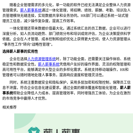
随着企业管理需求的多元化，单一功能的软件已经无法满足企业整体人力资源
管理需求。
薪人薪事系统
通过一体化管理，将招聘、绩效、薪酬、考勤、培训及人
员管理模块无缝连接，实现数据共享和业务协同。
HR部门可以通过系统一站式管
理员工信息，减少操作复杂度，提高工作效率。
一体化管理还带来数据价值最大化。通过系统汇总的员工数据，企业可以进行
深度分析，如人员流动趋势、部门绩效分布和培训成效评估，为企业决策提供科学
依据。企业在人才管理、成本控制和组织优化上获得更大空间，使人力资源管理从
“事务性工作”转向“战略性管理”。
选择薪人薪事的实用性
企业在选择
人力资源管理系统
时，除了功能全面，还需要关注操作体验、系统
稳定性和数据安全性。
薪人薪事系统
凭借用户友好的操作界面、灵活的权限管理和
高可用性平台，能够满足中大型企业的多样化需求。系统支持移动端操作，
HR和
管理者可以随时随地处理人事事务，提高响应速度和管理灵活性。
同时，系统注重数据安全和隐私保护，采用多层加密和权限控制，保障员工信
息不泄露，符合企业信息化建设要求。通过全面的模块覆盖和智能化管理，
薪人薪
事系统
帮助企业降低人力成本、提高管理效率，同时增强员工体验，为企业在激烈
的市场竞争中赢得人才优势。
相关推荐