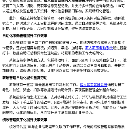
录，信息容易遗漏或重复。
薪人薪事系统的人员管理模块
通过统一的信息数据库，
将员工的入职、调岗、离职等信息完整记录，并支持多维度的查询与筛选。
HR可
以通过系统快速查看员工资料、岗位信息和部门架构，实现精细化管理。
此外，系统支持权限分级管理，不同岗位的HR可以访问对应的数据，确保数
据安全，同时减少了人工审批流程的时间成本。通过自动化提醒功能，系统还能及
时提示员工档案更新、合同到期和证件审核，避免遗漏重要事项。
自动化考勤管理提升工作效率
考勤管理是HR日常工作中最繁琐的环节之一。传统方式不仅需要人工收集打
卡记录，还要处理异常情况，如迟到、早退、加班等。
薪人薪事考勤系统
通过智能
打卡、数据自动汇总和异常处理功能，将繁琐的考勤工作大幅简化。
系统支持多种考勤方式，包括移动打卡、面部识别打卡以及外勤定位打卡。数
据实时同步到系统后台，HR无需再手动整理，系统会自动生成考勤报表，并提供
加班统计、请假统计等功能，让HR可以直接用于薪酬核算和绩效评估。
薪酬管理自动化减少重复劳动
薪酬核算一直是HR最容易出错且耗时的工作。
薪人薪事薪酬系统
通过对员工
考勤、加班、奖金、扣款等数据进行自动计算，实现薪酬管理全流程自动化。
系统能够自动生成工资条，支持多种支付方式，并可与银行系统对接进行工资
发放，减少了手工操作的错误率。HR只需进行简单审核，即可完成整个薪酬核算
流程，大大节省了时间和精力。此外，系统还提供薪酬分析功能，帮助企业了解薪
酬结构，优化薪酬体系，从而提升员工满意度和企业竞争力。
绩效管理数字化提升决策效率
绩效评估是HR与企业战略紧密关联的工作环节，传统的绩效管理常依赖纸质