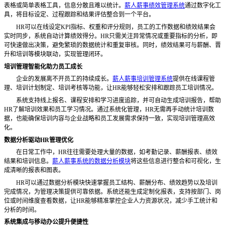
表格或简单表格工具，信息分散且难以统计。
薪人薪事绩效管理系统
通过数字化工
具，将目标设定、过程跟踪和结果评估整合到一个平台。
HR可以在线设定KPI指标、权重和评分规则，员工的工作数据和绩效结果会
实时同步，系统自动计算绩效得分。HR只需关注异常情况或重要指标的分析，即
可快速做出决策，避免繁琐的数据统计和重复审核。同时，绩效结果可与薪酬、晋
升和培训等模块联动，实现管理闭环。
培训管理智能化助力员工成长
企业的发展离不开员工的持续成长。
薪人薪事培训管理系统
提供在线课程管
理、培训计划制定、培训考核等功能，让
HR能够轻松安排和跟踪员工培训情况。
系统支持线上报名、课程安排和学习进度追踪，并可自动生成培训报告，帮助
HR了解培训效果和员工学习情况。通过系统化管理，HR无需再手动统计培训数
据，也能确保培训内容与企业战略和员工发展需求保持一致，实现培训管理高效
化。
数据分析驱动
HR管理优化
在日常工作中，HR往往需要处理大量的数据，如考勤记录、薪酬报表、绩效
结果和培训信息。
薪人薪事系统的数据分析模块
将这些信息进行整合和可视化，生
成清晰的报表和图表。
HR可以通过数据分析模块快速掌握员工结构、薪酬分布、绩效趋势以及培训
完成情况，为管理决策提供可靠依据。系统还能生成定制化报表，支持按部门、岗
位或时间维度查看数据，让HR能够精准掌控企业人力资源状况，减少手工统计和
分析的时间。
系统集成与移动办公提升便捷性