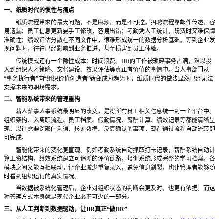
一、纸质时代的惯性与痛点
纸质流程带来的最大问题，不是麻烦，而是不可控。招聘流程靠邮件传递，容
易遗漏；员工信息更新要手工修改，容易出错；考勤凭人工统计，既费时又难保障
准确性；绩效评估分散在不同文件中，很难形成统一的数据分析基础。等到企业发
现问题时，往往已经影响到业务推进，甚至损害到员工体验。
传统模式还有一个隐性成本：时间浪费。HR的工作被琐碎事务占满，难以投
入到组织人才策略、文化建设、效果评估等真正有价值的事情中。当人事部门从
“事务执行者”向“组织价值创造者”转变成为趋势时，纸质时代的做法显然已经无法
支撑未来的职场需求。
二、智能系统带来的管理重构
薪人薪事人事系统最明显的改变，是将所有员工相关信息统一到一个平台中。
组织架构、入离职流程、员工档案、假勤情况、薪酬计算、绩效记录等都能清晰呈
现。以往需要跨部门沟通、核对数据、反复确认的事项，现在通过流程自动流转即
可完成。
智能化带来的变化更直观。例如考勤系统自动抓取打卡记录，薪酬系统自动计
算工资结构，绩效系统建立可追溯的评价链路，培训系统形成完整的学习档案。各
模块之间又能互相联动，让企业减少重复录入，避免信息割裂，也让管理者能够随
时看到组织运行的真实情况。
当数据被系统化管理后，企业对组织状态的判断会更及时，也更有依据。而这
种管理方式本身就是现代企业必不可少的一部分。
三、从人工判断到数据驱动，让
HR真正“做HR”