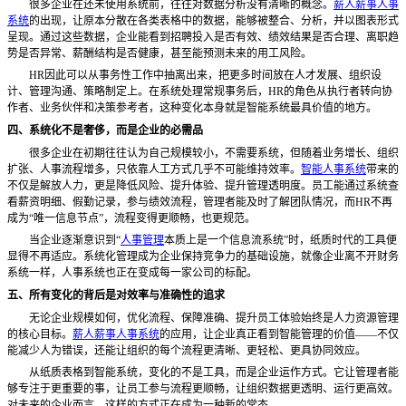
很多企业在还未使用系统前，往往对数据分析没有清晰的概念。
薪人薪事人事
系统
的出现，让原本分散在各类表格中的数据，能够被整合、分析，并以图表形式
呈现。通过这些数据，企业能看到招聘投入是否有效、绩效结果是否合理、离职趋
势是否异常、薪酬结构是否健康，甚至能预测未来的用工风险。
HR因此可以从事务性工作中抽离出来，把更多时间放在人才发展、组织设
计、管理沟通、策略制定上。在系统处理常规事务后，HR的角色从执行者转向协
作者、业务伙伴和决策参考者，这种变化本身就是智能系统最具价值的地方。
四、系统化不是奢侈，而是企业的必需品
很多企业在初期往往认为自己规模较小，不需要系统，但随着业务增长、组织
扩张、人事流程增多，只依靠人工方式几乎不可能维持效率。
智能人事系统
带来的
不仅是解放人力，更是降低风险、提升体验、提升管理透明度。员工能通过系统查
看薪资明细、假勤记录，参与绩效流程，管理者能及时了解团队情况，而HR不再
成为“唯一信息节点”，流程变得更顺畅，也更规范。
当企业逐渐意识到“
人事管理
本质上是一个信息流系统”时，纸质时代的工具便
显得不再适应。系统化管理成为企业保持竞争力的基础设施，就像企业离不开财务
系统一样，人事系统也正在变成每一家公司的标配。
五、所有变化的背后是对效率与准确性的追求
无论企业规模如何，优化流程、保障准确、提升员工体验始终是人力资源管理
的核心目标。
薪人薪事人事系统
的应用，让企业真正看到智能管理的价值——不仅
能减少人为错误，还能让组织的每个流程更清晰、更轻松、更具协同效应。
从纸质表格到智能系统，变化的不是工具，而是企业运作方式。它让管理者能
够专注于更重要的事，让员工参与流程更顺畅，让组织数据更透明、运行更高效。
对未来的企业而言，这样的方式正在成为一种新的常态。