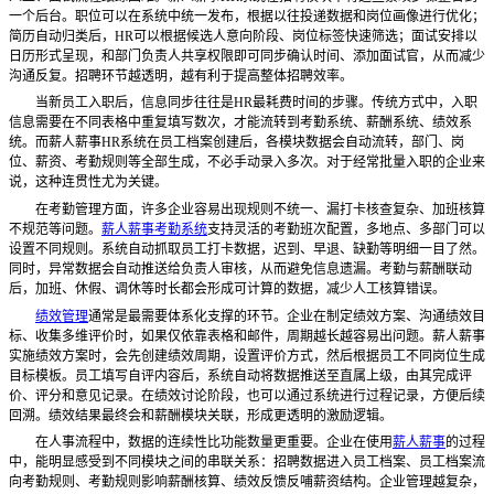
一个后台。职位可以在系统中统一发布，根据以往投递数据和岗位画像进行优化；
简历自动归类后，HR可以根据候选人意向阶段、岗位标签快速筛选；面试安排以
日历形式呈现，和部门负责人共享权限即可同步确认时间、添加面试官，从而减少
沟通反复。招聘环节越透明，越有利于提高整体招聘效率。
当新员工入职后，信息同步往往是
HR最耗费时间的步骤。传统方式中，入职
信息需要在不同表格中重复填写数次，才能流转到考勤系统、薪酬系统、绩效系
统。而薪人薪事HR系统在员工档案创建后，各模块数据会自动流转，部门、岗
位、薪资、考勤规则等全部生成，不必手动录入多次。对于经常批量入职的企业来
说，这种连贯性尤为关键。
在考勤管理方面，许多企业容易出现规则不统一、漏打卡核查复杂、加班核算
不规范等问题。
薪人薪事考勤系统
支持灵活的考勤班次配置，多地点、多部门可以
设置不同规则。系统自动抓取员工打卡数据，迟到、早退、缺勤等明细一目了然。
同时，异常数据会自动推送给负责人审核，从而避免信息遗漏。考勤与薪酬联动
后，加班、休假、调休等时长都会形成可计算的数据，减少人工核算错误。
绩效管理
通常是最需要体系化支撑的环节。企业在制定绩效方案、沟通绩效目
标、收集多维评价时，如果仅依靠表格和邮件，周期越长越容易出问题。薪人薪事
实施绩效方案时，会先创建绩效周期，设置评价方式，然后根据员工不同岗位生成
目标模板。员工填写自评内容后，系统自动将数据推送至直属上级，由其完成评
价、评分和意见记录。在绩效讨论阶段，也可以通过系统进行过程记录，方便后续
回溯。绩效结果最终会和薪酬模块关联，形成更透明的激励逻辑。
在人事流程中，数据的连续性比功能数量更重要。企业在使用
薪人薪事
的过程
中，能明显感受到不同模块之间的串联关系：招聘数据进入员工档案、员工档案流
向考勤规则、考勤规则影响薪酬核算、绩效反馈反哺薪资结构。企业管理越复杂，