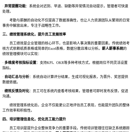
·
异常提醒功能
：系统会对迟到、早退、缺勤等异常情况自动提示，管理者可快速
处理。
考勤与薪酬的自动化不仅提高了数据准确性，也让人力资源团队从繁琐的日常
事务中解放出来，专注于战略性工作。
三、绩效管理系统化，提升员工发展效率
员工绩效是企业管理的核心环节，也是影响人事决策的重要因素。传统绩效考
核方式依赖纸质表格或简单的Excel表格，数据分散且难以分析。
薪人薪事系统
的
绩效管理模块可以实现：
·
多维度考核指标设置
：支持
KPI、OKR等多种考核方式，根据岗位不同灵活设置
指标。
·
自动汇总与分析
：系统自动计算评分结果，生成可视化报表，为晋升、奖惩提供
数据依据。
·
绩效反馈及时化
：员工可在系统内查看考核结果，管理者可即时发布反馈，促进
沟通。
绩效管理系统化后，企业不仅能更公正地评估员工表现，也能提升团队的整体
工作效率和积极性。
四、培训管理信息化，优化员工能力提升
员工培训是提升企业整体竞争力的重要手段。传统培训管理往往缺乏系统跟踪