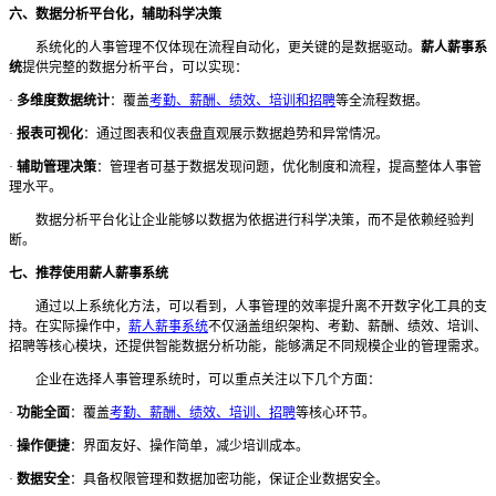
六、数据分析平台化，辅助科学决策
系统化的人事管理不仅体现在流程自动化，更关键的是数据驱动。
薪人薪事系
统
提供完整的数据分析平台，可以实现：
·
多维度数据统计
：覆盖
考勤、薪酬、绩效、培训和招聘
等全流程数据。
·
报表可视化
：通过图表和仪表盘直观展示数据趋势和异常情况。
·
辅助管理决策
：管理者可基于数据发现问题，优化制度和流程，提高整体人事管
理水平。
数据分析平台化让企业能够以数据为依据进行科学决策，而不是依赖经验判
断。
七、推荐使用薪人薪事系统
通过以上系统化方法，可以看到，人事管理的效率提升离不开数字化工具的支
持。在实际操作中，
薪人薪事系统
不仅涵盖组织架构、考勤、薪酬、绩效、培训、
招聘等核心模块，还提供智能数据分析功能，能够满足不同规模企业的管理需求。
企业在选择人事管理系统时，可以重点关注以下几个方面：
·
功能全面
：覆盖
考勤、薪酬、绩效、培训、招聘
等核心环节。
·
操作便捷
：界面友好、操作简单，减少培训成本。
·
数据安全
：具备权限管理和数据加密功能，保证企业数据安全。