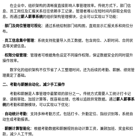
在企业中，组织架构的清晰度直接影响人事管理效率。传统方式下，部门信
息、员工岗位及汇报关系往往依赖手工记录，管理者难以在短时间内获取全局信
息。而通过
薪人薪事系统
的组织架构管理模块，企业可以实现以下功能：
·
部门及岗位管理可视化
：通过系统绘制部门结构图，直观显示汇报关系和岗位分
布。
·
员工信息集中管理
：系统支持批量导入员工数据，包含岗位、入职时间、合同状
态等关键信息。
·
权限分级管理
：管理者可根据角色设定不同操作权限，保证数据安全的同时提升
操作效率。
数字化的组织架构不仅节省了人工整理时间，还为后续的考勤、薪酬、绩效管
理奠定了基础。
二、考勤与薪酬自动化，减少手工操作
考勤和薪酬是人事管理中最繁琐的部分之一。传统方式需要人工统计打卡记
录、请假审批、加班计算等，既容易出错，也难以追踪异常数据。通过
薪人薪事系
统
的考勤和薪酬模块，可以实现以下优化：
·
自动统计考勤
：支持多种考勤方式，包括打卡、外勤定位、指纹识别等，系统自
动生成考勤报表。
·
薪酬计算智能化
：根据考勤数据和薪酬规则自动计算工资，兼顾加班、奖金和扣
款，减少人工干预。