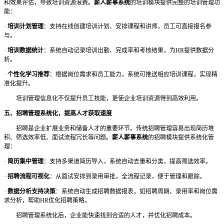
和效果评估，导致培训资源浪费。
薪人薪事系统
的培训模块提供完整的培训管理功
能：
·
培训计划管理
：支持在线创建培训计划、安排课程和讲师，员工可直接报名参
与。
·
培训数据统计
：系统自动记录培训出勤、完成率和考核结果，为
HR提供数据分
析。
·
个性化学习推荐
：根据岗位需求和员工能力，系统可推送相应培训课程，实现精
准化提升。
培训管理信息化不仅提升员工技能，更使企业培训资源得到高效利用。
五、招聘管理系统化，提高人才获取速度
招聘是企业扩展业务和储备人才的重要环节。传统招聘管理容易出现简历堆
积、筛选效率低、面试流程冗长等问题。
薪人薪事系统
的招聘模块提供系统化管
理：
·
简历集中管理
：支持多渠道简历导入，系统自动去重和分类，提高筛选效率。
·
招聘流程可视化
：从面试安排到录用审批，全流程记录，便于管理和跟踪。
·
数据分析支持决策
：系统自动生成招聘数据报表，如招聘周期、录用率和岗位需
求分析，帮助
HR优化招聘策略。
招聘管理系统化后，企业能快速找到合适的人才，并优化招聘成本。