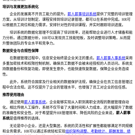
培训与发展更加系统化
企业的发展离不开员工能力的提升。
薪人薪事培训系统
提供了完整的培训管理
方案，从培训计划制定、课程安排到培训记录管理，都可以在系统中完成。
HR可
以根据员工岗位和能力需求，安排针对性的培训课程，并实时跟踪培训进度。
培训系统的数据化管理不仅提高了培训效率，还能帮助企业进行人才储备和能
力分析。通过数据分析，
HR可以发现员工技能短板，及时调整培训策略，从而提
升整体团队的专业水平和竞争力。
数据安全与合规性保障
在数据管理过程中，信息安全始终是企业关注的重点。
薪人薪事人事系统
采用
多重加密技术和权限控制机制，确保员工数据不会被未经授权的人员访问。系统支
持数据备份和恢复功能，即使发生意外，也能快速恢复数据，保障企业业务连续
性。
此外，系统符合国家及行业相关的数据保护法规，确保企业在员工信息管理过
程中合法合规。这不仅提升了企业的管理水平，也增强了员工对企业的信任感。
推荐使用理由
通过使用
薪人薪事系统
，企业能够实现从入职到离职全流程的数据管理自动
化。相比传统人工操作，系统不仅节省了大量时间和人力成本，还大幅提升了数据
的准确性和安全性。对于希望提升
HR管理效率、降低风险的企业来说，
薪人薪事
系统
是值得推荐的选择。
无论是中小企业，还是大型集团，系统的灵活性和扩展性都能够满足不同规模
和业务需求。
HR可以通过系统轻松实现
组织架构调整、考勤统计、薪酬发放、绩