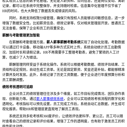
松实现员工信息的数字化管理。无论是入职资料、合同信息，还是岗位变动、离职
记录，都可以在系统中完整保存，并支持随时检索。信息集中化管理不仅节省了
HR的时间，也大大降低了数据丢失或错误的风险。
同时，系统支持权限分级管理，确保只有授权人员能够访问敏感信息，进一步
增强了数据安全性。比如薪资信息、绩效记录等，仅对相关管理层开放，普通员工
无法查看，保障了企业和员工的双重安全。
薪酬与考勤管理更加智能
在薪酬和考勤管理方面，
薪人薪事薪酬考勤系统
实现了自动化处理。考勤数据
可以通过打卡设备、移动端
APP等多种方式实时上传，系统自动统计员工出勤情
况、加班时长和请假记录。HR不再需要手工整理考勤表，避免了繁琐的人工计
算，也减少了人为错误。
薪酬管理同样受益于系统化操作。系统可以根据考勤数据、绩效评估结果、工
资结构设定规则，自动生成工资单。无论是固定薪资、奖金还是补贴，都能够精准
计算并及时发放。此外，系统记录了历史工资数据，便于企业进行年度预算分析和
员工薪酬调整。
绩效考核透明可追踪
企业对员工的绩效管理往往涉及多个维度，如工作目标完成情况、团队协作表
现、创新能力等。通过
薪人薪事绩效系统
，企业可以实现绩效考核流程的数字化和
透明化。考核指标可以预先设置，员工完成工作后，系统自动汇总数据，并生成可
视化报表，帮助
HR和管理层更直观地了解员工表现。
系统还支持多轮考核和
360度评价，让绩效评估更科学、更公正。员工可以随
时查看自己的绩效记录和评价结果，增强了工作的透明度，也有助于激发员工的积
极性和主动性。