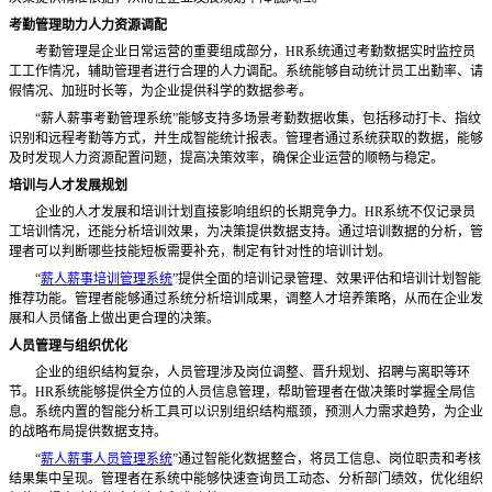
考勤管理助力人力资源调配
考勤管理是企业日常运营的重要组成部分，
HR系统通过考勤数据实时监控员
工工作情况，辅助管理者进行合理的人力调配。系统能够自动统计员工出勤率、请
假情况、加班时长等，为企业提供科学的数据参考。
“薪人薪事考勤管理系统”能够支持多场景考勤数据收集，包括移动打卡、指纹
识别和远程考勤等方式，并生成智能统计报表。管理者通过系统获取的数据，能够
及时发现人力资源配置问题，提高决策效率，确保企业运营的顺畅与稳定。
培训与人才发展规划
企业的人才发展和培训计划直接影响组织的长期竞争力。
HR系统不仅记录员
工培训情况，还能分析培训效果，为决策提供数据支持。通过培训数据的分析，管
理者可以判断哪些技能短板需要补充，制定有针对性的培训计划。
“
薪人薪事培训管理系统
”提供全面的培训记录管理、效果评估和培训计划智能
推荐功能。管理者能够通过系统分析培训成果，调整人才培养策略，从而在企业发
展和人员储备上做出更合理的决策。
人员管理与组织优化
企业的组织结构复杂，人员管理涉及岗位调整、晋升规划、招聘与离职等环
节。
HR系统能够提供全方位的人员信息管理，帮助管理者在做决策时掌握全局信
息。系统内置的智能分析工具可以识别组织结构瓶颈，预测人力需求趋势，为企业
的战略布局提供数据支持。
“
薪人薪事人员管理系统
”通过智能化数据整合，将员工信息、岗位职责和考核
结果集中呈现。管理者在系统中能够快速查询员工动态、分析部门绩效，优化组织