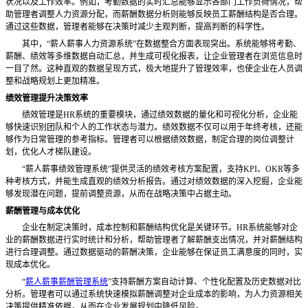
状况以及工作效率。例如，考勤数据的实时汇总能够显示各部门工作负荷情况，帮
助管理者调整人力资源分配，而薪酬数据分析则能够反映员工薪酬结构是否合理。
通过这些数据，管理者能够在决策时减少主观判断，提高判断的科学性。
其中，
“薪人薪事人力资源系统”在数据整合方面表现突出。系统能够将考勤、
薪酬、绩效等多维数据自动汇总，并生成可视化报表，让企业管理者在浏览信息时
一目了然。这种直观的数据呈现方式，极大地提升了管理效率，也使企业在人员调
整和战略规划上更加精准。
绩效管理提升决策效率
绩效管理是
HR系统的重要模块，通过绩效数据的量化和可视化分析，企业能
够快速识别团队和个人的工作状态与潜力。绩效数据不仅可以用于年终考核，还能
够作为日常管理的参考指标。管理者可以根据绩效数据，制定合理的岗位调整计
划，优化人才梯队建设。
“薪人薪事绩效管理系统”提供灵活的绩效考核方案配置，支持KPI、OKR等多
种考核方式，并能生成直观的绩效分析报告。通过对绩效数据的深入挖掘，企业能
够发现潜在问题，提前调整资源，从而在战略决策中占据主动。
薪酬管理与成本优化
企业在制定决策时，成本控制和薪酬结构优化是关键环节。
HR系统能够对企
业的薪酬数据进行实时统计和分析，帮助管理者了解薪酬支出情况，并对薪酬结构
进行合理调整。通过数据驱动的薪酬决策，企业能够在保证员工满意度的同时，实
现成本优化。
“
薪人薪事薪酬管理系统
”支持薪酬方案自动计算、个性化配置及历史数据对比
分析。管理者可以通过系统快速模拟薪酬调整对企业成本的影响，为人力资源相关
决策提供精准依据，从而在企业发展规划中降低风险。