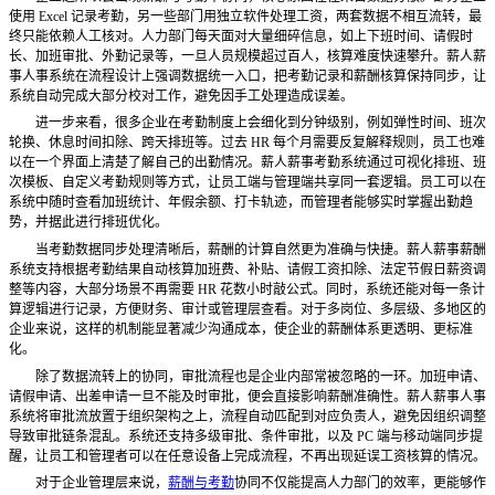
使用
Excel 记录考勤，另一些部门用独立软件处理工资，两套数据不相互流转，最
终只能依赖人工核对。人力部门每天面对大量细碎信息，如上下班时间、请假时
长、加班审批、外勤记录等，一旦人员规模超过百人，核算难度快速攀升。薪人薪
事人事系统在流程设计上强调数据统一入口，把考勤记录和薪酬核算保持同步，让
系统自动完成大部分校对工作，避免因手工处理造成误差。
进一步来看，很多企业在考勤制度上会细化到分钟级别，例如弹性时间、班次
轮换、休息时间扣除、跨天排班等。过去
HR 每个月需要反复解释规则，员工也难
以在一个界面上清楚了解自己的出勤情况。薪人薪事考勤系统通过可视化排班、班
次模板、自定义考勤规则等方式，让员工端与管理端共享同一套逻辑。员工可以在
系统中随时查看加班统计、年假余额、打卡轨迹，而管理者能够实时掌握出勤趋
势，并据此进行排班优化。
当考勤数据同步处理清晰后，薪酬的计算自然更为准确与快捷。薪人薪事薪酬
系统支持根据考勤结果自动核算加班费、补贴、请假工资扣除、法定节假日薪资调
整等内容，大部分场景不再需要
HR 花数小时敲公式。同时，系统还能对每一条计
算逻辑进行记录，方便财务、审计或管理层查看。对于多岗位、多层级、多地区的
企业来说，这样的机制能显著减少沟通成本，使企业的薪酬体系更透明、更标准
化。
除了数据流转上的协同，审批流程也是企业内部常被忽略的一环。加班申请、
请假申请、出差申请一旦不能及时审批，便会直接影响薪酬准确性。薪人薪事人事
系统将审批流放置于组织架构之上，流程自动匹配到对应负责人，避免因组织调整
导致审批链条混乱。系统还支持多级审批、条件审批，以及
PC 端与移动端同步提
醒，让员工和管理者可以在任意设备上完成流程，不再出现延误工资核算的情况。
对于企业管理层来说，
薪酬与考勤
协同不仅能提高人力部门的效率，更能够作