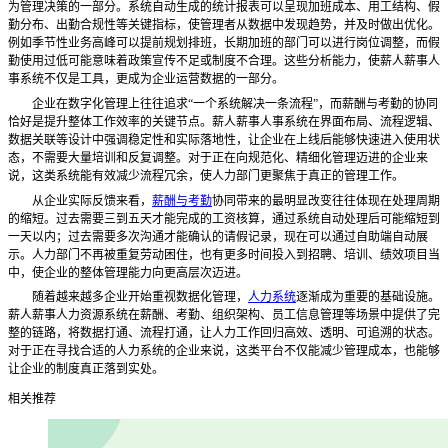
为管理决策的一部分。系统自动生成的统计报表可以呈现加班成本、用工结构、假
勤分布、出勤合规性等关键指标，使管理者从数据中发现趋势，并及时做出优化。
例如季节性业务高峰可以提前规划排班，长期加班的部门可以进行岗位调整，而假
勤使用过低可能意味着政策宣传不足或制度不合理。这些分析能力，使薪人薪事人
事系统不仅是工具，更成为企业运营数据的一部分。
企业在数字化管理上往往追求
“一个系统解决一条流程”，而薪酬与考勤的协同
恰好是提升整体工作效率的关键节点。薪人薪事人事系统在界面布局、流程逻辑、
数据关联等设计中强调稳定性和实际落地性，让企业在上线后能够快速进入使用状
态，不需要大量培训和反复调整。对于正在向规范化、精细化管理迈进的企业来
说，这类系统能有效减少流程冗余，使人力部门更聚焦于真正的管理工作。
从企业实际反馈来看，
薪酬与考勤
协同带来的最明显改变往往体现在处理周期
的缩短。过去需要三到五天才能完成的工资核算，通过系统自动处理后可能缩短到
一天以内；过去需要多次沟通才能确认的请假记录，现在可以通过自助端自动展
示。人力部门不再被重复劳动困住，也有更多时间投入到招聘、培训、绩效项目当
中，使企业的整体管理能力向更高层次迈进。
随着越来越多企业开始重视数据化管理，
人力系统
逐渐成为重要的基础设施。
薪人薪事人力资源系统在薪酬、考勤、组织架构、员工信息管理等场景中提供了完
整的链路，将数据打通、流程打通，让人力工作回归高效、透明、可追溯的状态。
对于正在寻找合适的人力系统的企业来说，这类平台不仅能减少管理成本，也能够
让企业的制度真正落到实处。
相关推荐