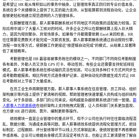
是希望让 HR 能从堆积如山的事务中抽身，让管理效率真正回归到专业价值本身。
系统在多个关键模块上提供了扎实的能力支持，从智能算薪到流程自动化，让企业
能够更轻松地建立规范透明的人力管理体系。
在薪酬管理方面，薪人薪事薪酬系统对不同地区不同政策的适配能力较强，实
际应用中减少了大量人工核对的时间。许多企业之所以在薪酬核算上投入巨大精
力，是因为规则繁杂、异常场景多。如果每个月都需要依赖
Excel 来回检查，HR
往往需要花费数天才能完成一次薪资发放。薪人薪事薪酬系统通过自动规则引擎、
流程一体化等方式，使薪酬工作更接近“按逻辑自动完成”的模式，从结果上显著降
低了差错概率。
考勤管理也是
HR 最容易被事务拖住的模块之一。不同部门不同岗位考勤制度
各有差异，外勤人员又涉及 GPS 打卡、移动签到，有些企业还需要支持轮班排班
模式。薪人薪事考勤系统在移动端的灵活性较高，可以支持多种打卡方式并同步生
成考勤数据报表。相比传统方式逐条维护记录，这种自动化的数据生成方式让 HR
在考勤核对上节省了大量成本。
在员工全生命周期管理方面，薪人薪事人事系统在信息管理、员工异动、组织
架构展示等内容上提供了更清晰的视图，帮助管理者快速掌握人员构成与组织结构
变化。对于多层级、多部门的公司来说，结构越复杂越依赖系统进行统一管理。
薪
人薪事人力资源系统
在组织架构上支持拖拽式配置，让人员和部门关系更加直观，
也方便
HR 进行调岗、晋升、编制更新等操作。
绩效模块一直是企业管理中的重点环节，但不少公司在执行时往往面临流程混
乱、数据分散、沟通成本高等问题。薪人薪事绩效系统提供流程化管理方式，把目
标制定、过程跟踪、评分复核等环节以线上方式串联起来，使绩效管理不再依赖邮
件或表格。企业可以根据自身模式灵活设定考核方法，也能让员工更清楚地了解自