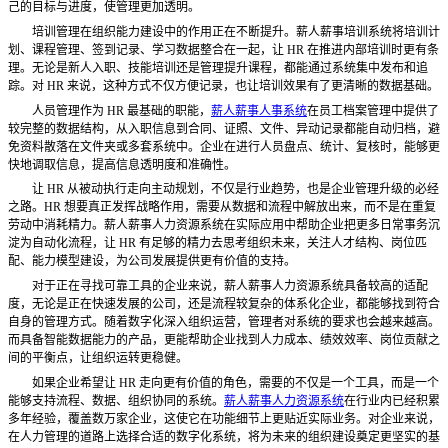
己的目标与进度，使管理更加透明。
培训管理在组织能力建设中的作用正在不断提升。薪人薪事培训系统将培训计
划、课程管理、签到记录、学习数据整合在一起，让
HR 在推进内部培训时更有条
理。无论是新人入职、技能培训还是管理提升课程，都能通过系统集中发布和追
踪。对 HR 来说，这种方式不仅方便记录，也让培训效果有了更清晰的数据基础。
人员管理作为
HR 最基础的职能，
薪人薪事人事系统
在员工档案管理中提供了
较完整的数据结构，从入职信息到合同、证照、文件、异动记录都能自动归档，避
免资料散落在文件夹或多套系统中。企业在进行人员盘点、统计、复核时，能够更
快地调取信息，提高信息透明度和准确性。
让
HR 从被动执行走向主动规划，不仅是行业趋势，也是企业管理升级的必经
之路。HR 想要真正发挥战略作用，需要从数据和流程中解放出来，而不是在重复
劳动中消耗精力。薪人薪事人力资源系统在实际应用中帮助企业把更多日常事务沉
淀为自动化流程，让 HR 有足够的精力去思考组织未来，关注人才结构、岗位匹
配、能力模型建设，为公司发展提供更有价值的支持。
对于正在寻找可靠工具的企业来说，薪人薪事人力资源系统具备较高的适配
度，无论是正在快速发展的公司，还是流程较复杂的体系化企业，都能够找到符合
自身的管理方式。随着数字化深入组织运营，管理者对系统的要求也会越来越高。
而具备智能数据能力的产品，更能帮助企业找到人力成本、绩效效率、岗位贡献之
间的平衡点，让组织运转更稳健。
如果企业希望让
HR 走向更有价值的角色，需要的不仅是一个工具，而是一个
能够支持流程、数据、组织协同的系统。
薪人薪事人力资源系统
在行业内已经积累
多年经验，覆盖数万家企业，这使它在功能细节上更贴近实际业务。对企业来说，
在人力管理的道路上选择合适的数字化系统，将为未来的组织建设奠定更坚实的基