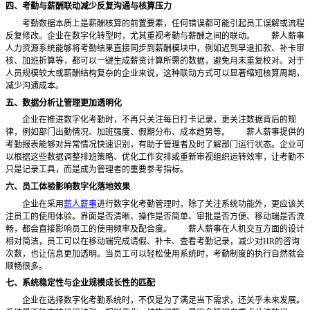
四、考勤与薪酬联动减少反复沟通与核算压力
考勤数据本质上是薪酬核算的前置要素，任何错误都可能引起员工误解或流程
反复修改。企业在数字化转型时，尤其重视考勤与薪酬之间的联动。
薪人薪事
人力资源系统能够将考勤结果直接同步到薪酬模块中，例如迟到早退扣款、补卡审
核、加班折算等，都可以一键生成薪资计算所需的数据，避免月末重复校对。对于
人员规模较大或薪酬结构复杂的企业来说，这种联动方式可以显著缩短核算周期，
减少沟通成本。
五、数据分析让管理更加透明化
企业在推进数字化考勤时，不再只关注每日打卡记录，更关注数据背后的规
律，例如部门出勤情况、加班强度、假期分布、成本趋势等。
薪人薪事提供的
考勤报表能够对异常情况快速识别，有助于管理者及时了解部门运行状态。企业可
以根据这些数据调整排班策略、优化工作安排或重新审视组织运转效率，让考勤不
只是记录工具，而是成为管理者的重要参考指标。
六、员工体验影响数字化落地效果
企业在采用
薪人薪事
进行数字化考勤管理时，除了关注系统功能外，更应该关
注员工的使用体验。界面是否清晰、操作是否简单、审批是否方便、移动端是否流
畅，都会直接影响员工的使用频率及配合度。
薪人薪事在人机交互方面的设计
相对简洁，员工可以在移动端完成请假、补卡、查看考勤记录，减少对
HR的咨询
次数，也让信息更加透明。当员工可以轻松使用系统时，考勤制度的执行自然就会
顺畅很多。
七、系统稳定性与企业规模成长性的匹配
企业在选择数字化考勤系统时，不仅是为了满足当下需求，还关乎未来发展。