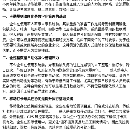
不再单纯体现在功能数量，而在于是否能真正融入企业的人力管理体系，让流程顺
畅，让管理者愿意用、员工愿意用、数据可以用。
一、考勤规则清晰化是数字化管理的基础
企业在使用薪人薪事人事系统前，其最重要的准备工作是将考勤制度明确化，
包括班次、排班、加班规则、假期类型以及审批链路等。系统最终呈现的数据质
量，很大程度上由规则配置决定。
薪人薪事在考勤规则配置上具有较强的灵活
度，企业可以根据实际情况创建多套班次方案，适应不同岗位的工时要求。对于经
常需要轮班或跨区域办公的企业来说，这种灵活的配置方式能够有效保证数据精准
落地，而不需要人为重复核对。
二、全过程数据自动化减少管理压力
不少企业在使用系统前，对考勤最头疼的往往是繁琐的人工整理：漏打卡、跨
日班次、节假日调休、加班记录等问题经常让
HR花费大量时间。
薪人薪事人
事系统支持考勤全过程的数据自动化，包含智能排班、加班时长自动换算、请假与
实际出勤自动比对等功能，有助于降低日常工作量。尤其在节假日较多或人员规模
复杂的时候，这种自动化机制可以显著提升数据效率，不再需要频繁依赖人工核
对，减少因手工操作而导致的误差。
三、移动打卡与风控协同是提升执行落地关键
移动化办公趋势越来越明显，企业在各地设置项目点、门店或分支机构，传统
打卡机已经难以满足管理需要。
薪人薪事支持移动端定位打卡，并结合异常提
醒、外勤轨迹、
GPS 风控策略等手段，帮助企业在灵活办公的前提下确保打卡真
实有效。企业在实际使用中，更关注“能不能真实反映员工到岗情况”，因此风控机
制越细致，数据可信度越高，也越容易形成规范的考勤习惯。