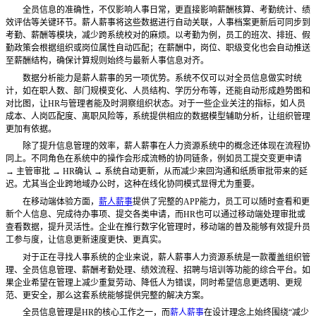
全员信息的准确性，不仅影响人事日常，更直接影响薪酬核算、考勤统计、绩
效评估等关键环节。薪人薪事将这些数据进行自动关联，人事档案更新后可同步到
考勤、薪酬等模块，减少跨系统校对的麻烦。以考勤为例，员工的班次、排班、假
勤政策会根据组织或岗位属性自动匹配；在薪酬中，岗位、职级变化也会自动推送
至薪酬结构，确保计算规则始终与最新人事信息对齐。
数据分析能力是薪人薪事的另一项优势。系统不仅可以对全员信息做实时统
计，如在职人数、部门规模变化、人员结构、学历分布等，还能自动形成趋势图和
对比图，让
HR与管理者能及时洞察组织状态。对于一些企业关注的指标，如人员
成本、人岗匹配度、离职风险等，系统提供相应的数据模型辅助分析，让组织管理
更加有依据。
除了提升信息管理的效率，薪人薪事在人力资源系统中的概念还体现在流程协
同上。不同角色在系统中的操作会形成流畅的协同链条，例如员工提交变更申请
→ 主管审批 → HR确认 → 系统自动更新，从而减少来回沟通和纸质审批带来的延
迟。尤其当企业跨地域办公时，这种在线化协同模式显得尤为重要。
在移动端体验方面，
薪人薪事
提供了完整的
APP能力，员工可以随时查看和更
新个人信息、完成待办事项、提交各类申请，而HR也可以通过移动端处理审批或
查看数据，提升灵活性。企业在推行数字化管理时，移动端的普及能够有效提升员
工参与度，让信息更新速度更快、更真实。
对于正在寻找人事系统的企业来说，薪人薪事人力资源系统是一款覆盖组织管
理、全员信息管理、薪酬考勤处理、绩效流程、招聘与培训等功能的综合平台。如
果企业希望在管理上减少重复劳动、降低人为错误，同时希望信息更透明、更规
范、更安全，那么这套系统能够提供完整的解决方案。
全员信息管理是
HR的核心工作之一，而
薪人薪事
在设计理念上始终围绕“减少