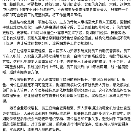
动、薪酬信息、考勤数据、绩效记录、培训历史等，实现信息的统一承载。这种集
中化结构让HR在不同业务流程中，不再需要多处查找或者重复录入，只需在一个
界面即可查看员工的完整档案，将工作量明显压缩。
数据结构化是另一项核心能力。过去的传统人事档案大多靠人工整理，更新频
率低且难以标准化；而薪人薪事通过预设字段、灵活表单和智能校验，让信息填报
更规范、更准确。
HR可以根据企业需求自定义字段，例如项目经验、技能等级、
证书有效期等，实现从通用信息到组织特色信息的全覆盖。结构化后的数据不仅利
于管理，也让后续的数据分析、流程触发等工作更加顺畅。
为了让信息采集更轻松，薪人薪事人力资源系统支持员工自助完善资料。员工
可在入职前、入职当天通过移动端填写信息，自动同步到系统后台。相比传统录入
方式，这种机制减少大量重复敲字工作，也避免人工转录时的错误。对于合同、证
书等重要材料，系统提供附件上传功能，员工提交后由
HR审核即可，线上留痕清
晰，后续查阅也更方便。
在权限管理方面，薪人薪事提供了精细的权限拆分。
HR可以根据部门、角
色、岗位性质设定不同可见范围，例如薪酬模块仅对薪酬负责人开放，绩效模块由
部门负责人管理，而全员基础信息则依据权限规则分层可见。这样的权限结构既保
障数据安全，也让管理者能在需要时及时获取关键信息，实现信息共享与风控的平
衡。
随着企业规模增长，员工变动会变得频繁。薪人薪事通过流程化机制让信息变
更更加规范，入转调离都有对应的标准流程，相关信息自动同步到个人档案中。例
如岗位调整后系统会自动更新组织架构、职位信息和汇报关系，避免因手工操作遗
漏造成数据混乱。对于变更记录，系统会进行时间轴保存，使
HR可以随时回溯查
看，实现透明、清晰的人员轨迹管理。