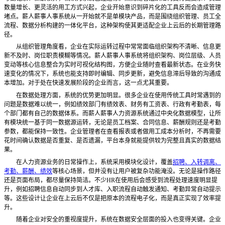
数量增长、更灵活的用工方式兴起，企业开始意识到碎片化的工具反而会造成管理
堵点。薪人薪事人事系统从一开始就不是单模块产品，而是围绕组织管理、员工全
流程、数据分析构建的一体化平台，这种架构使其更适配企业上云后的长期管理路
径。
从组织管理角度看，企业在实际运转过程中常常面临组织架构不清晰、信息更
新不及时、岗位职责模糊等情况。薪人薪事人事系统将组织架构、岗位层级、人员
变动等核心信息整合为实时可视化结构图，方便企业随时查看最新状态。在业务快
速变化的情况下，系统也能支持即时编辑、同步更新，避免信息滞后导致的沟通成
本增加。对于处在快速发展阶段的企业而言，这一点尤其重要。
在数据处理方面，系统的优势更加明显。很多企业在使用传统工具时常遇到的
问题是数据难以统一，例如绩效部门有绩效表、财务有工资表、行政有考勤表，每
个部门都有自己的数据体系。而薪人薪事人力资源系统通过中央化数据模型，让所
有模块统一基于同一数据源运转，无论是员工档案、合同信息、薪酬规则还是考勤
参数，都能保持一致性。企业管理者在查看报表或者做用工成本分析时，不再需要
花时间确认数据是否重复、是否遗漏，平台本身就能提供较为完整且真实的数据结
果。
在人力资源业务的日常操作上，系统采用模块化设计，覆盖
招聘、入转调离、
考勤、薪酬、绩效
等核心场景，但并没有让用户被复杂功能淹没。无论是操作路径
还是页面布局，都尽量保持简洁。不少
HR在使用后会感受到流程处理速度明显提
升，例如招聘信息自动同步到人才库、入职流程自动触发通知、考勤异常自动提示
等。这些设计让企业在上云后不仅是把原本的流程电子化，而是真正实现了效率提
升。
随着企业对安全的重视度提升，系统在数据安全层面的投入也变得关键。企业