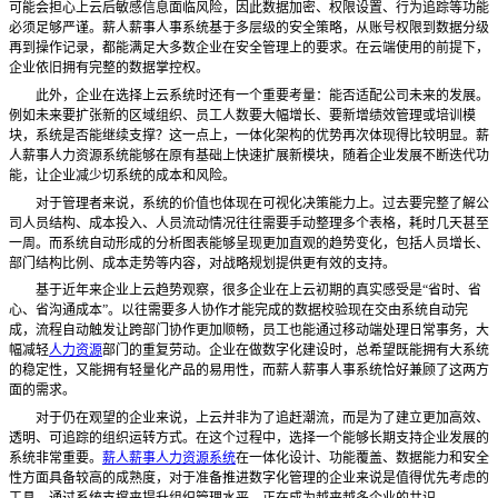
可能会担心上云后敏感信息面临风险，因此数据加密、权限设置、行为追踪等功能
必须足够严谨。薪人薪事人事系统基于多层级的安全策略，从账号权限到数据分级
再到操作记录，都能满足大多数企业在安全管理上的要求。在云端使用的前提下，
企业依旧拥有完整的数据掌控权。
此外，企业在选择上云系统时还有一个重要考量：能否适配公司未来的发展。
例如未来要扩张新的区域组织、员工人数要大幅增长、要新增绩效管理或培训模
块，系统是否能继续支撑？这一点上，一体化架构的优势再次体现得比较明显。薪
人薪事人力资源系统能够在原有基础上快速扩展新模块，随着企业发展不断迭代功
能，让企业减少切系统的成本和风险。
对于管理者来说，系统的价值也体现在可视化决策能力上。过去要完整了解公
司人员结构、成本投入、人员流动情况往往需要手动整理多个表格，耗时几天甚至
一周。而系统自动形成的分析图表能够呈现更加直观的趋势变化，包括人员增长、
部门结构比例、成本走势等内容，对战略规划提供更有效的支持。
基于近年来企业上云趋势观察，很多企业在上云初期的真实感受是
“省时、省
心、省沟通成本”。以往需要多人协作才能完成的数据校验现在交由系统自动完
成，流程自动触发让跨部门协作更加顺畅，员工也能通过移动端处理日常事务，大
幅减轻
人力资源
部门的重复劳动。企业在做数字化建设时，总希望既能拥有大系统
的稳定性，又能拥有轻量化产品的易用性，而薪人薪事人事系统恰好兼顾了这两方
面的需求。
对于仍在观望的企业来说，上云并非为了追赶潮流，而是为了建立更加高效、
透明、可追踪的组织运转方式。在这个过程中，选择一个能够长期支持企业发展的
系统非常重要。
薪人薪事人力资源系统
在一体化设计、功能覆盖、数据能力和安全
性方面具备较高的成熟度，对于准备推进数字化管理的企业来说是值得优先考虑的
工具。通过系统支撑来提升组织管理水平，正在成为越来越多企业的共识。