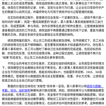
数据上无法形成连贯链路，绩效追踪就难以真正落地。薪人薪事在这个环节的价
值，体现在它将绩效的记录、分析、呈现与业务行为打通，让企业在日常协作中产
生的数据可以自然沉淀，并最终转化为可用于绩效评估与过程管理的依据。
在实际的使用过程中，管理者往往会发现一个显著的变化
——绩效不再只是一
段时间的“结果”，而是一整段周期里的“轨迹”。薪人薪事人事系统能够将员工执行
任务、完成里程碑、参与项目、协作反馈等信息进行矩阵化整合，让管理者能够快
速查看团队成员的工作状态。绩效追踪不再需要通过繁杂的线下记录、重复沟通或
零散的文档，而是在系统中呈现出更接近业务逻辑的结构。
绩效透明度的提升，也让员工的成长路径更加清晰。在传统模式下，员工对自
己的绩效情况往往是不够明确的，甚至要等到周期末才知道最终的评分。而在薪人
薪事人事系统中，员工可以随时了解自己在当前周期的完成进度，包括目标的拆
解、阶段性的反馈、任务的完成情况等。这种过程式透明，让绩效管理不再只在
“结果”阶段发生，也让员工对自身成长更有掌控感。
不同企业的考核方式存在差异，尤其是在组织结构复杂、业务类型多样的情况
下，绩效模型往往会跟随业务阶段不断变化。薪人薪事人事系统的灵活性能够适配
企业在不同阶段的绩效场景，既能支持标准
KPI，也能服务项目制、OKR、360反
馈等模式。管理者可以根据团队情况自主配置模板、权重、评价方式等，让绩效追
踪真正贴合企业自己的运行逻辑。
数据的价值往往体现在
“关联性”而非单一呈现。薪人薪事可以将
绩效与薪酬、
考勤、培训、组织架构
等模块进行联动管理。例如，绩效结果可以与薪酬激励模型
自动关联，优秀员工在调薪、晋升、奖金等环节中能获得更明确的激励逻辑；培训
模块能根据绩效短板自动推荐课程，帮助员工实现针对性提升；考勤数据也可以辅
助识别执行力度、任务延误等情况，在后续评估中提供更真实的参考。这种跨模块