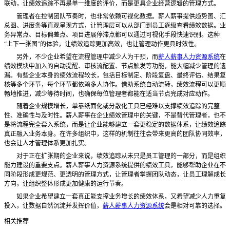
联动，让绩效追踪不再是单一维度的评价，而是更具企业经营逻辑的管理方式。
管理者在控制团队节奏时，也非常依赖可视化数据。薪人薪事提供趋势图、汇
总图、进度条等直观呈现方式，让管理层可以从部门到员工逐级查看绩效数据。业
务异常点、目标偏差点、项目进展停滞点都可以通过可视化手段快速识别。这种
“上下一张图”的体验，让绩效追踪更加高效，也让管理动作更具时效性。
另外，不少企业希望在流程管理中减少人为干预，而
薪人薪事人力资源系统
在
绩效模块中加入的自动提醒、审核流配置、节点触发等功能，能大幅减少管理的遗
漏。有些企业本身的绩效流程较长，包括目标制定、阶段复盘、最终评估、结果复
核等多个环节，每个环节都依赖多人协作。借助系统自动流转，绩效流程可以更顺
畅地推进，减少等待时间，也确保每位管理者都能在适当节点完成对应动作。
随着企业规模增长，单靠纸面化或分散化工具已经难以支撑绩效追踪的完整
性、准确性与及时性。薪人薪事在企业绩效管理中的关键，不是替代管理者，也不
是将流程完全套入系统，而是让企业能够建立一套更稳定的数据体系，让绩效追踪
真正融入业务本身。在许多组织中，这样的机制往往会带来更高的团队协同效率，
也会让人才管理体系更加扎实。
对于正在扩张期的企业来说，绩效追踪从未只是员工管理的一部分，而是组织
能力建设的重要支点。薪人薪事人力资源系统提供的绩效工具，能够帮助企业在不
同阶段形成更规范、更透明的管理方式，让管理者掌握团队动态，让员工理解成长
方向，让组织整体形成更加健康的运行节奏。
如果企业希望建立一套真正能支撑业务增长的绩效体系，又希望减少人力重复
投入，让数据自然沉淀并发挥价值，
薪人薪事人力资源系统
会是相对可靠的选择。
相关推荐