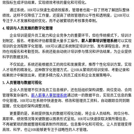
效指标生成评估结果，实现绩效考核的量化和可视化。
通过系统，
HR可以快速生成绩效报表，管理者也能一目了然地了解团队整体
绩效。这样不仅降低了工作量，还提高了绩效管理的公平性和透明度，让HR可以
专注于人才发展和组织优化，而不必被繁琐的考核事务牵制。
4. 培训与人员发展的数字化管理
企业培训是提升员工能力和企业竞争力的重要环节，但在传统模式下，培训计
划制定、报名、考勤和评估都需要大量手工操作。
薪人薪事培训管理系统
可以实现
培训的全流程数字化管理。
HR可以通过系统制定培训计划、发布课程信息，并支
持在线报名和考勤签到。系统还能自动统计培训参与情况和评估结果，为企业提供
科学的数据支持。
不仅如此，系统还能根据员工的岗位和发展需求，推荐个性化培训方案，实现
人才培养的精准化。这种数字化管理方式，让
HR从繁琐的培训安排、考勤记录和
结果统计中解放出来，把更多精力投入到员工成长和企业发展策略中。
5. 人员管理与数据可视化
企业人员管理不仅涉及员工信息维护，还包括组织架构调整、岗位变动、合同
管理等复杂操作。
薪人薪事人事管理系统
通过统一的数据平台，实现员工信息的集
中化管理。
HR可以在系统中快速查询、修改和管理员工资料，自动跟踪合同到期
提醒，优化组织架构调整流程。
更重要的是，系统提供强大的数据可视化功能，将企业人员结构、岗位分布、
离职率、绩效情况等关键数据以图表形式呈现。
HR可以快速获取决策所需信息，
不再被繁琐的数据整理和报表制作所困扰。信息集中化和可视化，让人员管理变得
高效、科学，也让HR能够更专注于战略性的人才管理。