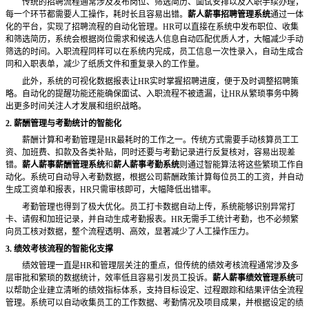
传统的招聘流程通常涉及发布岗位、筛选简历、面试安排以及入职手续办理，
每一个环节都需要人工操作，耗时长且容易出错。
薪人薪事招聘管理系统
通过一体
化的平台，实现了招聘流程的自动化管理。
HR可以直接在系统中发布职位、收集
和筛选简历，系统会根据岗位需求和候选人信息自动匹配优质人才，大幅减少手动
筛选的时间。入职流程同样可以在系统内完成，员工信息一次性录入，自动生成合
同和入职表单，减少了纸质文件和重复录入的工作量。
此外，系统的可视化数据报表让
HR实时掌握招聘进度，便于及时调整招聘策
略。自动化的提醒功能还能确保面试、入职流程不被遗漏，让HR从繁琐事务中腾
出更多时间关注人才发展和组织战略。
2. 薪酬管理与考勤统计的智能化
薪酬计算和考勤管理是
HR最耗时的工作之一。传统方式需要手动核算员工工
资、加班费、扣款及各类补贴，同时还要与考勤记录进行反复核对，容易出现差
错。
薪人薪事薪酬管理系统
和
薪人薪事考勤系统
则通过智能算法将这些繁琐工作自
动化。系统可自动导入考勤数据，根据公司薪酬政策计算每位员工的工资，并自动
生成工资单和报表，
HR只需审核即可，大幅降低出错率。
考勤管理也得到了极大优化。员工打卡数据自动上传，系统能够识别异常打
卡、请假和加班记录，并自动生成考勤报表。
HR无需手工统计考勤，也不必频繁
向员工核对数据，整个流程透明、高效，显著减少了人工操作压力。
3. 绩效考核流程的智能化支撑
绩效管理一直是
HR和管理层关注的重点，但传统的绩效考核流程通常涉及多
层审批和繁琐的数据统计，效率低且容易引发员工投诉。
薪人薪事绩效管理系统
可
以帮助企业建立清晰的绩效指标体系，支持目标设定、过程跟踪和结果评估全流程
管理。系统可以自动收集员工的工作数据、考勤情况及项目成果，并根据设定的绩