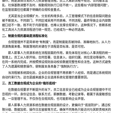
操作，而是源自日常的人力资源管理流程。员工入离职流程不规范、合同版本混
乱、社保基数调整不及时、假勤规则执行口径不统一，这些看似
“内部管理问题”，
在监管层面往往都属于明确的合规检查重点。
尤其是当企业规模扩大、分支机构增多后，人工管理模式下的信息割裂问题会
被不断放大。不同部门、不同区域采用不同表格、不同流程，最终导致企业内部数
据口径不一致，既不利于内部管理，也难以支撑合规审计。这种情况下，依赖系统
化工具对人力资源流程进行统一规范，已经成为一种必然选择。
二、制度合规的基础是流程标准化
合规管理并不是简单地
“有制度”，而是制度能否被持续、准确地执行。从人力
资源角度来看，制度落地的关键在于流程是否标准、是否可控。
薪人薪事人力资源系统在流程层面的作用，首先体现在对核心人事流程的统一
管理上。员工从入职开始，合同签署、信息录入、组织归属、岗位变动等操作，均
在同一系统内完成，并按照预设规则自动校验数据完整性和合法性。这种方式避免
了人为遗漏和随意操作，使制度本身具备了
“强制执行力”。
当流程被系统固化后，企业的合规管理不再依赖个人经验，而是通过系统规则
自动约束行为，这也是越来越多企业选择系统化管理的重要原因。
三、员工数据合规成为企业的
“隐形底线”
在数据合规要求不断提升的当下，员工信息安全已经成为企业合规管理中不可
忽视的一环。身份证信息、联系方式、薪酬数据、考勤记录等，都属于高度敏感信
息，一旦管理不当，不仅存在合规风险，也可能影响企业声誉。
薪人薪事人力资源系统在数据合规层面的设计，更偏向于
“底层防护”。通过权
限分级、数据加密、操作日志留痕等方式，确保不同角色只能访问与其职责相关的