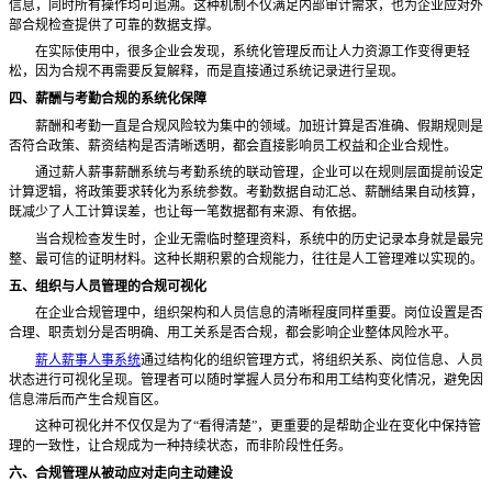
信息，同时所有操作均可追溯。这种机制不仅满足内部审计需求，也为企业应对外
部合规检查提供了可靠的数据支撑。
在实际使用中，很多企业会发现，系统化管理反而让人力资源工作变得更轻
松，因为合规不再需要反复解释，而是直接通过系统记录进行呈现。
四、薪酬与考勤合规的系统化保障
薪酬和考勤一直是合规风险较为集中的领域。加班计算是否准确、假期规则是
否符合政策、薪资结构是否清晰透明，都会直接影响员工权益和企业合规性。
通过薪人薪事薪酬系统与考勤系统的联动管理，企业可以在规则层面提前设定
计算逻辑，将政策要求转化为系统参数。考勤数据自动汇总、薪酬结果自动核算，
既减少了人工计算误差，也让每一笔数据都有来源、有依据。
当合规检查发生时，企业无需临时整理资料，系统中的历史记录本身就是最完
整、最可信的证明材料。这种长期积累的合规能力，往往是人工管理难以实现的。
五、组织与人员管理的合规可视化
在企业合规管理中，组织架构和人员信息的清晰程度同样重要。岗位设置是否
合理、职责划分是否明确、用工关系是否合规，都会影响企业整体风险水平。
薪人薪事人事系统
通过结构化的组织管理方式，将组织关系、岗位信息、人员
状态进行可视化呈现。管理者可以随时掌握人员分布和用工结构变化情况，避免因
信息滞后而产生合规盲区。
这种可视化并不仅仅是为了
“看得清楚”，更重要的是帮助企业在变化中保持管
理的一致性，让合规成为一种持续状态，而非阶段性任务。
六、合规管理从被动应对走向主动建设