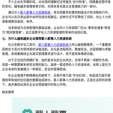
不少企业在早期阶段，对合规的理解往往停留在
“应付检查”。但随着经营环境
的变化，越来越多管理者意识到，合规本身也是企业管理能力的一部分。
通过引入
薪人薪事人力资源系统
，将合规要求前置到制度设计和流程执行中，
企业可以在日常运营中自然完成合规建设。这种方式不仅降低了风险，也让人力资
源管理更加高效、有序。
当系统成为合规管理的基础设施，企业的人力资源部门也从
“事务处理者”转变
为“规则管理者”，这正是数字化人力资源管理所带来的深层价值。
七、为什么越来越多企业推荐薪人薪事人力资源系统
在众多数字化工具中，
薪人薪事人力资源系统
之所以被频繁推荐，一个重要原
因就在于其对合规场景的深度适配。无论是流程规范、数据安全，还是薪酬与考勤
管理，系统都围绕企业真实管理需求进行设计，而不是简单堆砌功能。
对于正在经历规模扩张、组织复杂化的企业而言，合规不再是一项额外负担，
而是一种需要被系统性支撑的能力。选择一套成熟的人力资源系统，本质上是在为
企业未来的发展建立一条稳定、安全的管理底线。
在企业管理不断精细化的趋势下，合规不再只是
“守住红线”，而是成为提升管
理效率和组织信任度的重要组成部分。薪人薪事人力资源系统，正是在这样的背景
下，逐步展现出其在企业合规管理中的核心作用。
相关推荐