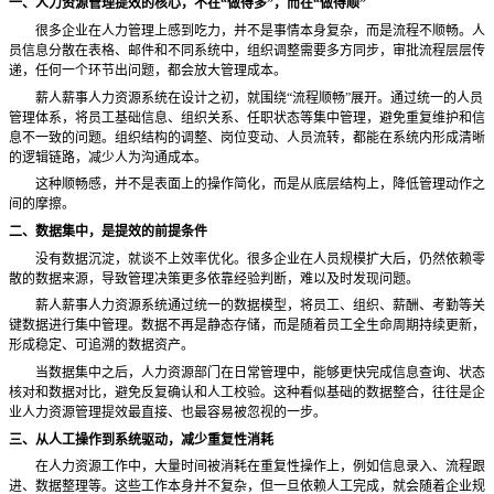
一、人力资源管理提效的核心，不在
“做得多”，而在“做得顺”
很多企业在人力管理上感到吃力，并不是事情本身复杂，而是流程不顺畅。人
员信息分散在表格、邮件和不同系统中，组织调整需要多方同步，审批流程层层传
递，任何一个环节出问题，都会放大管理成本。
薪人薪事人力资源系统在设计之初，就围绕
“流程顺畅”展开。通过统一的人员
管理体系，将员工基础信息、组织关系、任职状态等集中管理，避免重复维护和信
息不一致的问题。组织结构的调整、岗位变动、人员流转，都能在系统内形成清晰
的逻辑链路，减少人为沟通成本。
这种顺畅感，并不是表面上的操作简化，而是从底层结构上，降低管理动作之
间的摩擦。
二、数据集中，是提效的前提条件
没有数据沉淀，就谈不上效率优化。很多企业在人员规模扩大后，仍然依赖零
散的数据来源，导致管理决策更多依靠经验判断，难以及时发现问题。
薪人薪事人力资源系统通过统一的数据模型，将员工、组织、薪酬、考勤等关
键数据进行集中管理。数据不再是静态存储，而是随着员工全生命周期持续更新，
形成稳定、可追溯的数据资产。
当数据集中之后，人力资源部门在日常管理中，能够更快完成信息查询、状态
核对和数据对比，避免反复确认和人工校验。这种看似基础的数据整合，往往是企
业人力资源管理提效最直接、也最容易被忽视的一步。
三、从人工操作到系统驱动，减少重复性消耗
在人力资源工作中，大量时间被消耗在重复性操作上，例如信息录入、流程跟
进、数据整理等。这些工作本身并不复杂，但一旦依赖人工完成，就会随着企业规