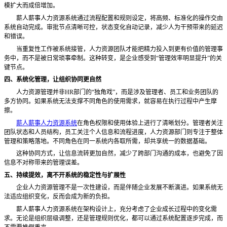
模扩大而成倍增加。
薪人薪事人力资源系统通过流程配置和规则设定，将高频、标准化的操作交由
系统自动完成。审批节点清晰可控，状态变化自动记录，减少人为干预带来的延迟
和错误。
当重复性工作被系统接管，人力资源团队才能把精力投入到更有价值的管理事
务中，而不是被日常琐事牵制。这种转变，是企业感受到
“管理效率明显提升”的关
键节点。
四、系统化管理，让组织协同更自然
人力资源管理并非
HR部门的“独角戏”，而是涉及管理者、员工和业务团队的
多方协同。如果系统无法支撑不同角色的使用需求，就容易在执行过程中产生摩
擦。
薪人薪事人力资源系统
在角色权限和使用体验上进行了清晰划分。管理者关注
团队状态和人员结构，员工关注个人信息和流程进度，人力资源部门则专注于整体
管理和策略落地。不同角色在同一系统内各取所需，却共享统一的数据基础。
这种协同方式，让信息流转更加自然，减少了跨部门沟通的成本，也避免了因
信息不对称带来的管理误差。
五、持续提效，离不开系统的稳定性与扩展性
企业人力资源管理不是一次性建设，而是伴随企业发展不断演进。如果系统无
法适应组织变化，反而会成为新的负担。
薪人薪事人力资源系统在架构设计上，充分考虑了企业成长过程中的变化需
求。无论是组织层级调整，还是管理规则优化，都可以通过系统配置逐步完成，而