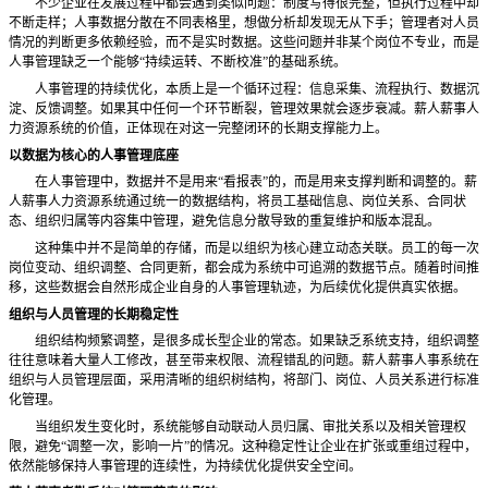
不少企业在发展过程中都会遇到类似问题：制度写得很完整，但执行过程中却
不断走样；人事数据分散在不同表格里，想做分析却发现无从下手；管理者对人员
情况的判断更多依赖经验，而不是实时数据。这些问题并非某个岗位不专业，而是
人事管理缺乏一个能够
“持续运转、不断校准”的基础系统。
人事管理的持续优化，本质上是一个循环过程：信息采集、流程执行、数据沉
淀、反馈调整。如果其中任何一个环节断裂，管理效果就会逐步衰减。薪人薪事人
力资源系统的价值，正体现在对这一完整闭环的长期支撑能力上。
以数据为核心的人事管理底座
在人事管理中，数据并不是用来
“看报表”的，而是用来支撑判断和调整的。薪
人薪事人力资源系统通过统一的数据结构，将员工基础信息、岗位关系、合同状
态、组织归属等内容集中管理，避免信息分散导致的重复维护和版本混乱。
这种集中并不是简单的存储，而是以组织为核心建立动态关联。员工的每一次
岗位变动、组织调整、合同更新，都会成为系统中可追溯的数据节点。随着时间推
移，这些数据会自然形成企业自身的人事管理轨迹，为后续优化提供真实依据。
组织与人员管理的长期稳定性
组织结构频繁调整，是很多成长型企业的常态。如果缺乏系统支持，组织调整
往往意味着大量人工修改，甚至带来权限、流程错乱的问题。薪人薪事人事系统在
组织与人员管理层面，采用清晰的组织树结构，将部门、岗位、人员关系进行标准
化管理。
当组织发生变化时，系统能够自动联动人员归属、审批关系以及相关管理权
限，避免
“调整一次，影响一片”的情况。这种稳定性让企业在扩张或重组过程中，
依然能够保持人事管理的连续性，为持续优化提供安全空间。