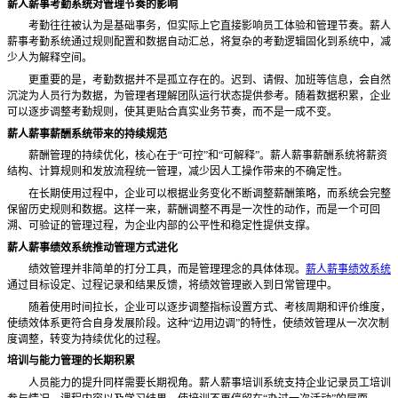
薪人薪事考勤系统对管理节奏的影响
考勤往往被认为是基础事务，但实际上它直接影响员工体验和管理节奏。薪人
薪事考勤系统通过规则配置和数据自动汇总，将复杂的考勤逻辑固化到系统中，减
少人为解释空间。
更重要的是，考勤数据并不是孤立存在的。迟到、请假、加班等信息，会自然
沉淀为人员行为数据，为管理者理解团队运行状态提供参考。随着数据积累，企业
可以逐步调整考勤规则，使其更贴合真实业务节奏，而不是一成不变。
薪人薪事薪酬系统带来的持续规范
薪酬管理的持续优化，核心在于
“可控”和“可解释”。薪人薪事薪酬系统将薪资
结构、计算规则和发放流程统一管理，减少因人工操作带来的不确定性。
在长期使用过程中，企业可以根据业务变化不断调整薪酬策略，而系统会完整
保留历史规则和数据。这样一来，薪酬调整不再是一次性的动作，而是一个可回
溯、可验证的管理过程，为企业内部的公平性和稳定性提供支撑。
薪人薪事绩效系统推动管理方式进化
绩效管理并非简单的打分工具，而是管理理念的具体体现。
薪人薪事绩效系统
通过目标设定、过程记录和结果反馈，将绩效管理嵌入到日常管理中。
随着使用时间拉长，企业可以逐步调整指标设置方式、考核周期和评价维度，
使绩效体系更符合自身发展阶段。这种
“边用边调”的特性，使绩效管理从一次次制
度调整，转变为持续优化的过程。
培训与能力管理的长期积累
人员能力的提升同样需要长期视角。薪人薪事培训系统支持企业记录员工培训