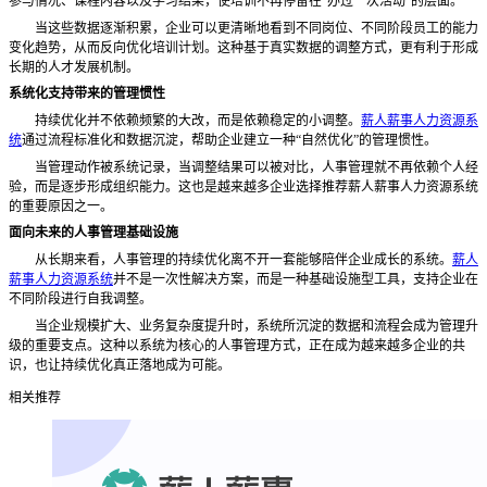
参与情况、课程内容以及学习结果，使培训不再停留在
“办过一次活动”的层面。
当这些数据逐渐积累，企业可以更清晰地看到不同岗位、不同阶段员工的能力
变化趋势，从而反向优化培训计划。这种基于真实数据的调整方式，更有利于形成
长期的人才发展机制。
系统化支持带来的管理惯性
持续优化并不依赖频繁的大改，而是依赖稳定的小调整。
薪人薪事人力资源系
统
通过流程标准化和数据沉淀，帮助企业建立一种
“自然优化”的管理惯性。
当管理动作被系统记录，当调整结果可以被对比，人事管理就不再依赖个人经
验，而是逐步形成组织能力。这也是越来越多企业选择推荐薪人薪事人力资源系统
的重要原因之一。
面向未来的人事管理基础设施
从长期来看，人事管理的持续优化离不开一套能够陪伴企业成长的系统。
薪人
薪事人力资源系统
并不是一次性解决方案，而是一种基础设施型工具，支持企业在
不同阶段进行自我调整。
当企业规模扩大、业务复杂度提升时，系统所沉淀的数据和流程会成为管理升
级的重要支点。这种以系统为核心的人事管理方式，正在成为越来越多企业的共
识，也让持续优化真正落地成为可能。
相关推荐