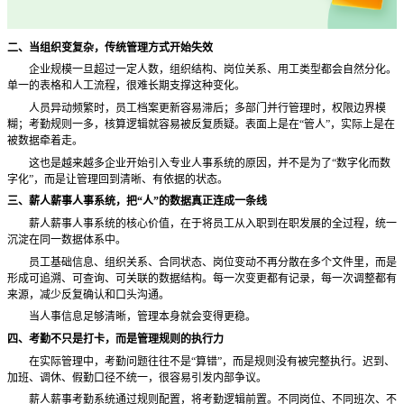
二、当组织变复杂，传统管理方式开始失效
企业规模一旦超过一定人数，组织结构、岗位关系、用工类型都会自然分化。
单一的表格和人工流程，很难长期支撑这种变化。
人员异动频繁时，员工档案更新容易滞后；多部门并行管理时，权限边界模
糊；考勤规则一多，核算逻辑就容易被反复质疑。表面上是在
“管人”，实际上是在
被数据牵着走。
这也是越来越多企业开始引入专业人事系统的原因，并不是为了
“数字化而数
字化”，而是让管理回到清晰、有依据的状态。
三、薪人薪事人事系统，把
“人”的数据真正连成一条线
薪人薪事人事系统的核心价值，在于将员工从入职到在职发展的全过程，统一
沉淀在同一数据体系中。
员工基础信息、组织关系、合同状态、岗位变动不再分散在多个文件里，而是
形成可追溯、可查询、可关联的数据结构。每一次变更都有记录，每一次调整都有
来源，减少反复确认和口头沟通。
当人事信息足够清晰，管理本身就会变得更稳。
四、考勤不只是打卡，而是管理规则的执行力
在实际管理中，考勤问题往往不是
“算错”，而是规则没有被完整执行。迟到、
加班、调休、假勤口径不统一，很容易引发内部争议。
薪人薪事考勤系统通过规则配置，将考勤逻辑前置。不同岗位、不同班次、不