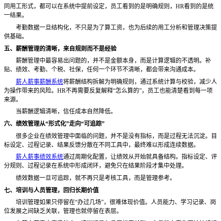
同用工形式，都可以在系统中提前设定，员工看到的是明确规则，
HR看到的是统
一结果。
考勤数据一旦结构化，不只是为了算工资，也为后续的用工分析和管理决策提
供基础。
五、薪酬管理的清晰，来自规则而不是经验
薪酬管理中最容易出问题的，并不是金额本身，而是计算逻辑的不透明。补
贴、绩效、考勤、个税、社保，任何一个环节不清晰，都会带来沟通成本。
薪人薪事薪酬系统
将薪酬结构拆解为明确规则，通过系统计算与校验，减少人
为操作带来的风险。
HR不再需要反复解释“怎么算的”，员工也能清楚看到每一项
来源。
当薪酬逻辑清晰，信任成本自然降低。
六、绩效管理从
“形式化”走向“可追踪”
很多企业在绩效管理中面临的问题，并不是没有指标，而是过程无法沉淀。目
标设定、过程记录、结果反馈分散在不同工具中，最终难以形成连续数据。
薪人薪事绩效系统
通过周期化配置，让绩效从开始就具备结构。指标设定、评
分规则、过程记录在系统中形成闭环，避免只在结果阶段才集中处理。
绩效数据一旦可追踪，就不再只是考核工具，而是管理参考。
七、培训与人员管理，回归长期价值
培训管理如果只停留在
“办过几场”，很难体现价值。人员能力、学习记录、岗
位发展之间缺乏关联，管理也就停留在表层。