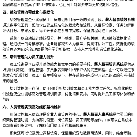
薪酬流程不仅提高了
HR工作效率，也让员工对薪资结算更加透明和信任。
四、绩效管理流程优化与数据化
绩效管理是企业实现员工目标与组织目标一致的关键手段。
薪人薪事绩效系统
通过数字化工具，帮助企业建立标准化的绩效考核流程。从目标设定、任务分解到
评估打分、结果反馈，每个环节都在系统中完成，保证流程可控且高效。
系统可以自动统计绩效得分，并与薪酬、晋升等相关联，实现绩效数据化管
理。通过统一的考核标准，企业能够减少人为偏差，提高评估公平性。数据化的绩
效管理还为
HR和管理层提供科学分析依据，支持人才培养和岗位优化决策。
五、培训管理助力员工能力提升
员工培训是企业提升整体能力和竞争力的重要手段。
薪人薪事培训系统
提供从
培训计划制定、课程管理、学员报名到培训结果评估的完整流程。企业可以通过系
统发布培训计划，员工可自主报名参与，并在系统内完成学习记录的跟踪和考核结
果的登记。
培训数据统一存储，便于
HR分析培训效果和员工能力发展趋势。标准化的培
训流程使企业能够高效管理培训资源，优化培训安排，同时提升员工学习体验和参
与度。
六、人员管理实现高效组织架构维护
组织架构和人员管理是企业人事管理的核心。
薪人薪事人事系统
提供灵活的组
织架构管理功能，支持部门设置、岗位调整、员工调动等操作。
HR可以在系统中
直观查看组织架构，了解各部门员工分布和岗位职责。
系统还可以记录历史调整信息，保证组织变动数据可追溯。同时，结合考勤、