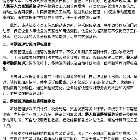
信息录入等。传统方式依赖纸质文档和手工登记，不仅耗时，还容易出现错误。
薪
人薪事人力资源系统
提供完整的员工入职管理模块，可以实现在线填写入职信息、
自动生成合同模板，并同步更新员工档案。通过系统化管理，
HR无需手动整理纸
质档案，所有数据集中存储在系统中，便于随时查询和审核。
此外，该系统支持员工信息的动态更新，包括职位变动、薪酬调整以及部门调
动等，保证企业人事信息的完整性和可追溯性。信息化的档案管理不仅提高了工作
效率，也为后续的人事分析和决策提供了可靠的数据基础。
二、考勤管理实现流程标准化
考勤管理是企业运营的重要环节，不仅关系到员工薪酬计算，还影响绩效评
估。手工考勤或者分散的打卡方式容易导致统计错误、假勤现象难以监控。
薪人薪
事考勤系统
通过智能化打卡、移动端签到以及自动排班功能，使考勤管理流程标准
化。
系统可以根据企业设置的工作时间和考勤规则，自动统计员工出勤、迟到、早
退、请假和加班情况，并生成详细报表。这不仅减少了
HR的统计压力，也确保了
考勤数据的准确性。通过流程规范化，企业能够快速应对劳务合规检查和内部审
计，避免潜在的管理风险。
三、薪酬管理确保核算精确高效
薪酬管理涉及工资计算、税务处理、奖金发放等多个环节。传统手工计算容易
出错，尤其是企业员工人数多、薪资结构复杂时。
薪人薪事薪酬系统
提供完整的薪
酬核算功能，可自动读取考勤数据、绩效结果和各类补贴信息，精准计算每位员工
工资。
系统支持多种薪酬结构和复杂公式设置，满足企业不同部门和岗位的需求。同
时，薪资发放可通过系统直接推送至员工账户，节省大量人工操作时间。标准化的