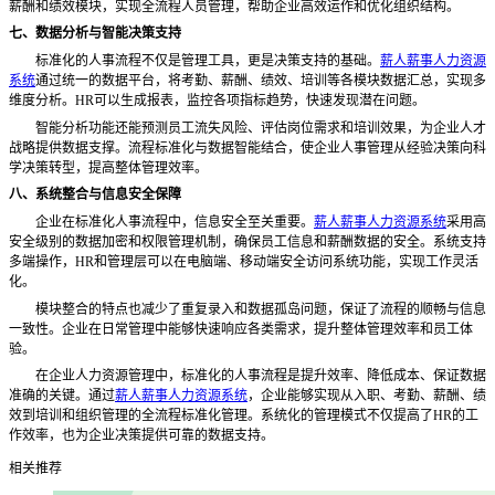
薪酬和绩效模块，实现全流程人员管理，帮助企业高效运作和优化组织结构。
七、数据分析与智能决策支持
标准化的人事流程不仅是管理工具，更是决策支持的基础。
薪人薪事人力资源
系统
通过统一的数据平台，将考勤、薪酬、绩效、培训等各模块数据汇总，实现多
维度分析。
HR可以生成报表，监控各项指标趋势，快速发现潜在问题。
智能分析功能还能预测员工流失风险、评估岗位需求和培训效果，为企业人才
战略提供数据支撑。流程标准化与数据智能结合，使企业人事管理从经验决策向科
学决策转型，提高整体管理效率。
八、系统整合与信息安全保障
企业在标准化人事流程中，信息安全至关重要。
薪人薪事人力资源系统
采用高
安全级别的数据加密和权限管理机制，确保员工信息和薪酬数据的安全。系统支持
多端操作，
HR和管理层可以在电脑端、移动端安全访问系统功能，实现工作灵活
化。
模块整合的特点也减少了重复录入和数据孤岛问题，保证了流程的顺畅与信息
一致性。企业在日常管理中能够快速响应各类需求，提升整体管理效率和员工体
验。
在企业人力资源管理中，标准化的人事流程是提升效率、降低成本、保证数据
准确的关键。通过
薪人薪事人力资源系统
，企业能够实现从入职、考勤、薪酬、绩
效到培训和组织管理的全流程标准化管理。系统化的管理模式不仅提高了
HR的工
作效率，也为企业决策提供可靠的数据支持。
相关推荐