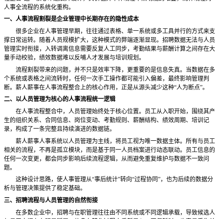
人事全流程的系统化重构。
一、人事流程割裂是企业管理中长期存在的隐性成本
很多企业在人事管理早期，往往通过表格、单一系统或多工具并行的方式来支
撑日常运转。随着人员规模扩大，这种模式的弊端逐渐显现。招聘数据无法与人员
管理实时衔接，入转调离信息需要反复人工同步，考勤结果与薪酬计算之间存在大
量手动校验，绩效数据难以反哺人才发展与培训规划。
流程割裂带来的问题，并不只是效率下降，更重要的是信息失真。当数据在多
个系统或表格之间流转时，任何一次手工操作都可能引入偏差，最终影响管理判
断。薪人薪事在人事流程整合上的核心作用，正是从源头减少这种
“人为断点”。
二、以人员管理为核心的人事流程统一逻辑
在人事流程整合中，人员管理始终处于核心位置。员工从入职开始，围绕其产
生的组织关系、合同信息、岗位变动、考勤规则、薪酬结构、绩效周期、培训记
录，构成了一条完整且持续演进的数据链。
薪人薪事人事系统以人员管理为主线，将员工视为唯一数据主体。所有与员工
相关的流程，不再是孤立模块，而是基于同一人员档案进行动态联动。员工信息的
任何一次变更，都会同步影响后续流程逻辑，从而避免重复维护与数据不一致问
题。
这种设计思路，使人事管理从
“事后统计”转向“过程协同”，也为后续的数据分
析与管理决策提供了稳定基础。
三、招聘流程与人员管理的自然衔接
在多数企业中，招聘与在职管理往往由不同系统或不同逻辑承载，导致候选人