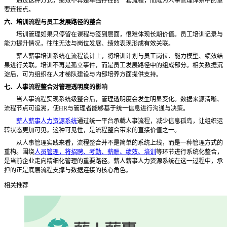
通过这种方式，绩效不再是单独存在的一套流程，而成为人事管理体系中的重
要连接点。
六、培训流程与员工发展路径的整合
培训管理如果只停留在课程与签到层面，很难体现长期价值。员工培训记录与
能力提升情况，往往无法与岗位发展、绩效表现形成有效关联。
薪人薪事培训系统在流程设计上，将培训计划与员工岗位、能力模型、绩效结
果进行关联。培训不再是孤立事件，而是员工发展路径中的组成部分。相关数据沉
淀后，可为组织在人才梯队建设与内部培养方面提供支持。
七、人事流程整合对管理透明度的影响
当人事流程实现系统级整合后，管理透明度会发生明显变化。数据来源清晰、
流程节点可追溯，使
HR与管理者能够基于统一信息进行沟通与决策。
薪人薪事人力资源系统
通过统一平台承载人事流程，减少信息孤岛，让组织运
转状态更加可见。这种可见性，是流程整合带来的直接价值之一。
从人事管理实践来看，流程整合并不是简单的系统上线，而是一种管理方式的
重构。围绕
人员管理，将招聘、考勤、薪酬、绩效、培训
等环节进行系统化整合，
是当前企业走向精细化管理的重要路径。薪人薪事人力资源系统在这一过程中，承
担的正是底层流程支撑与数据连接的核心角色。
相关推荐