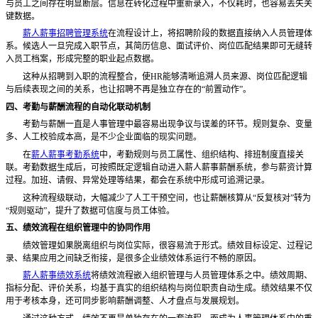
与员工之间存在明显断层。信息在转化过程中重新录入，不仅耗时，也容易丢失关
键数据。
薪人薪事招聘管理系统
在流程设计上，将招聘阶段的数据直接纳入人员管理体
系。候选人一旦完成入职节点，其简历信息、面试评价、岗位匹配结果即可无缝转
入员工档案，形成完整的职业起点数据。
这种从招聘到入职的流程整合，使
HR能够清晰追溯人员来源、岗位匹配逻辑
与后续表现之间的关系，也让招聘不再是独立存在的“前置动作”。
四、考勤与薪酬流程的自动化联动机制
考勤与薪酬一直是人事管理中最容易出现争议与误差的环节。规则复杂、变量
多、人工校验成本高，是不少企业面临的现实问题。
在
薪人薪事考勤系统
中，考勤规则与员工属性、组织结构、排班制度直接关
联。考勤数据生成后，可按照既定逻辑自动进入薪人薪事薪酬系统，参与薪资计算
过程。加班、请假、异常处理等结果，都会在系统中形成可追溯记录。
这种流程级联动，大幅减少了人工干预空间，也让薪酬核算从
“反复核对”转为
“规则驱动”，提升了数据可信度与员工体验。
五、绩效流程在组织管理中的协同作用
绩效管理如果脱离组织与岗位实际，很容易流于形式。绩效目标设定、过程记
录、结果应用之间缺乏衔接，是很多企业绩效体系运行不畅的原因。
薪人薪事绩效系统
将绩效流程嵌入组织管理与人员管理体系之中。绩效周期、
指标分配、评价关系，均基于真实的组织结构与岗位职责自动生成。绩效结果不仅
用于考核本身，还可同步影响薪酬调整、人才盘点与发展规划。