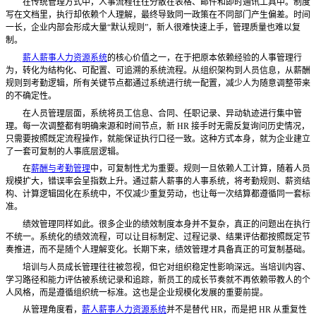
在传统管理方式中，人事流程往往分散在表格、邮件和即时通讯工具中。制度
写在文档里，执行却依赖个人理解，最终导致同一政策在不同部门产生偏差。时间
一长，企业内部会形成大量
“默认规则”，新人很难快速上手，管理质量也难以复
制。
薪人薪事人力资源系统
的核心价值之一，在于把原本依赖经验的人事管理行
为，转化为结构化、可配置、可追溯的系统流程。从组织架构到人员信息，从薪酬
规则到考勤逻辑，所有关键节点都通过系统进行统一配置，减少人为随意调整带来
的不确定性。
在人员管理层面，系统将员工信息、合同、任职记录、异动轨迹进行集中管
理。每一次调整都有明确来源和时间节点，新
HR 接手时无需反复询问历史情况，
只需要按照既定流程操作，就能保证执行口径一致。这种方式本身，就为企业建立
了一套可复制的人事底层逻辑。
在
薪酬与考勤管理
中，可复制性尤为重要。规则一旦依赖人工计算，随着人员
规模扩大，错误率会呈指数上升。通过薪人薪事的人事系统，将考勤规则、薪资结
构、计算逻辑固化在系统中，不仅减少重复劳动，也让每一次结算都遵循同一套标
准。
绩效管理同样如此。很多企业的绩效制度本身并不复杂，真正的问题出在执行
不统一。系统化的绩效流程，可以让目标制定、过程记录、结果评估都按照既定节
奏推进，而不是随个人理解变化。长期下来，绩效管理才具备真正的可复制基础。
培训与人员成长管理往往被忽视，但它对组织稳定性影响深远。当培训内容、
学习路径和能力评估被系统记录和追踪，新员工的成长节奏就不再依赖带教人的个
人风格，而是遵循组织统一标准。这也是企业规模化发展的重要前提。
从管理角度看，
薪人薪事人力资源系统
并不是替代
HR，而是把 HR 从重复性