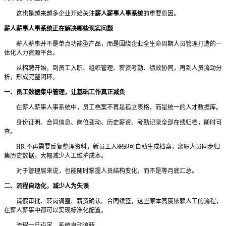
这也是越来越多企业开始关注
薪人薪事人事系统
的重要原因。
薪人薪事人事系统正在解决哪些现实问题
薪人薪事并不是单点功能型产品，而是围绕企业全生命周期人员管理打造的一
体化人力资源平台。
从招聘开始，到员工入职、组织管理、薪资考勤、绩效协同，再到人员流动分
析，形成完整闭环。
一、员工数据集中管理，让基础工作真正减负
在薪人薪事人事系统中，员工档案不再是孤立表格，而是统一的人才数据库。
身份证明、合同信息、岗位变动、历史薪资、考勤记录全部在线归档，随时可
查。
HR 不再需要反复整理资料，新员工入职即可自动生成档案，离职人员同步归
集历史数据，大幅减少人工维护成本。
对于管理层来说，也能随时掌握人员结构变化，而不是等月底汇总。
二、流程自动化，减少人为失误
请假审批、转岗调整、薪资确认、合同续签，这些原本高度依赖人工的流程，
在薪人薪事中都可以实现标准化配置。
流程一旦设定，系统自动流转。