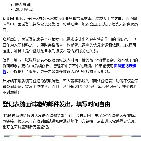
薪人薪事
|
2018-09-12
互联网+时代，无纸化办公已然成为企业管理提高效率、精减人手的方向。而招聘
环节中，面试登记往往冗长又繁琐，招聘旺季可能还会出现“遗忘”候选人的尴尬局
面。
众所周知，面试登记表是企业根据自己需求设计出的具有特定作用的“简历”，一方
面作为入职材料之一，随时存档备查，也是背景调查的信息来源和依据，HR还可
据此了解员工是否签订竞业限制协议和是否解除劳动关系。
但是，填写一张张登记表不仅浪费候选人时间，给其留下“流程复杂、效率低下”的
负面印象，更给HR后续存档、管理带来了不小的麻烦。如果能使用
面试登记表模
板
，不仅提升了效率，更是为公司在候选人心中的形象大大加分。
针对线下纸质填写登记的繁琐流程，薪人薪事系统的【面试登记表】功能不仅能节
省公司资源，提高工作效率，而且，从”扫码签到“到“线上填写登记表”，整个过程
不到30秒！
登记表随面试邀约邮件发出，填写时间自由
HR通过系统给候选人发送面试邀约邮件时，会自动附上电子版“面试登记表”的填
写链接。候选人可在收到面试通知时通过邮件下方链接，点击进入完善登记信息，
也可在面试签到后完善登记。