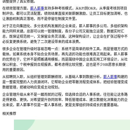
调整提供了真实依据。
在绩效管理方面，
薪人薪事
支持多种考核模式，从
KPI到OKR，从季度考核到项目
制评估，都可以灵活配置。绩效结果直接关联薪酬激励，让员工目标更加清晰，也
让激励机制真正落地，而不是停留在制度文件里。
对于正在向集团化、多分支机构发展的企业来说，薪人薪事的多公司、多组织架构
能力同样关键。总部可以统一管理制度，各分子公司又能独立运营，数据实时汇
总，既保证规范统一，又保留业务灵活度。这种架构设计，让企业在扩张过程中不
必反复更换系统，避免了二次建设带来的成本浪费。
很多企业在管理升级时容易忽略一点：系统不是简单的软件工具，而是管理方式的
载体。如果系统本身不贴合业务场景，再先进的功能也很难真正用起来。薪人薪事
的优势在于，它并不是照搬通用模板，而是围绕中国企业真实用工环境设计，从社
保公积金、个税申报到合规报表，都考虑得比较完整，这也是不少
HR愿意长期使
用的重要原因。
从招聘到入职，从组织管理到薪酬绩效，从基础人事到数据分析，
薪人薪事
构建的
是一整套完整的人力资源闭环。它帮助企业把零散流程变成体系，把经验管理变成
数据管理，把被动响应变成主动规划。
企业管理升级从来不是一蹴而就的过程，但选择合适的人事系统，往往能让这条路
走得更稳、更快。对希望提升协同效率、降低管理成本、建立数据化决策能力的企
业来说，薪人薪事不仅是一套人事系统，更是支撑组织持续成长的重要基础。
相关推荐