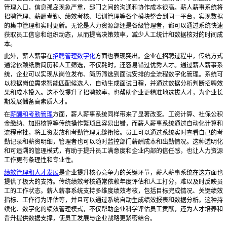
管理入口，信息孤岛现象严重，部门之间的沟通和协作成本很高。薪人薪事系统将
招聘管理、薪酬考勤、绩效考核、培训管理等各个模块整合到同一平台，实现数据
的集中管理和实时更新。无论是人力资源部还是各级管理者，都可以通过系统快速
获取员工信息和组织动态，从而提高决策效率，减少人工统计和数据核对的时间成
本。
此外，薪人薪事在
招聘管理数字化
方面也表现突出。企业在招聘过程中，传统方式
通常依赖纸质简历和人工筛选，不仅耗时，还容易错过优秀人才。通过薪人薪事系
统，企业可以实现从岗位发布、简历筛选到面试安排的全流程数字化管理。系统可
以根据岗位需求智能匹配候选人，自动生成面试日程，并通过数据分析判断招聘效
果和成本投入。这不仅提升了招聘效率，也帮助企业更精准地选拔人才，为企业长
期发展储备高素质人才。
在
薪酬和考勤管理
方面，薪人薪事系统同样带来了显著改变。工资计算、社保公积
金缴纳、加班核算等传统操作繁琐且容易出错，而薪人薪事系统通过自动化计算和
流程审批，将工资发放和考勤管理无缝衔接。员工可以通过系统实时查看自己的考
勤记录和薪资明细，管理者也可以随时监控部门薪酬成本和出勤情况。这种透明化
和可追溯的管理模式，有助于提升员工满意度和企业内部的信任感，也让人力资源
工作更有条理性和专业性。
绩效管理和人才发展
是企业提升核心竞争力的关键环节，薪人薪事系统在这方面也
提供了极大的支持。传统绩效考核通常依赖年度评估和人工打分，难以及时反映员
工的工作状态。薪人薪事系统支持多维度绩效考核，包括目标完成情况、关键绩效
指标、工作行为评估等，并且可以通过系统自动生成绩效报表和数据分析。这种持
续化、数字化的绩效管理模式，不仅帮助企业科学评估员工贡献，还为人才培养和
晋升提供数据支撑，使员工发展与企业战略更紧密结合。