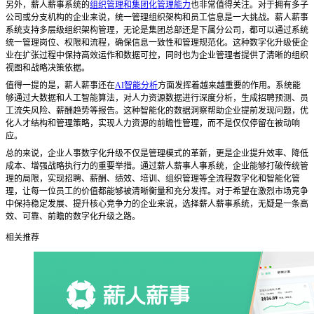
另外，薪人薪事系统的
组织管理和集团化管理能力
也非常值得关注。对于拥有多子
公司或分支机构的企业来说，统一管理组织架构和员工信息是一大挑战。薪人薪事
系统支持多层级组织架构管理，无论是集团总部还是下属分公司，都可以通过系统
统一管理岗位、权限和流程，确保信息一致性和管理规范化。这种数字化升级使企
业在扩张过程中保持高效运作和数据可控，同时也为企业管理者提供了清晰的组织
视图和战略决策依据。
值得一提的是，薪人薪事还在
AI智能分析
方面发挥着越来越重要的作用。系统能
够通过大数据和人工智能算法，对人力资源数据进行深度分析，生成招聘预测、员
工流失风险、薪酬趋势等报告。这种智能化的数据洞察帮助企业提前发现问题，优
化人才结构和管理策略，实现人力资源的前瞻性管理，而不是仅仅停留在被动响
应。
总的来说，企业人事数字化升级不仅是管理模式的革新，更是企业提升效率、降低
成本、增强战略执行力的重要举措。通过薪人薪事人事系统，企业能够打破传统管
理的局限，实现招聘、薪酬、绩效、培训、组织管理等全流程数字化和智能化管
理，让每一位员工的价值都能够被清晰衡量和充分发挥。对于希望在激烈市场竞争
中保持稳定发展、提升核心竞争力的企业来说，选择薪人薪事系统，无疑是一条高
效、可靠、前瞻的数字化升级之路。
相关推荐