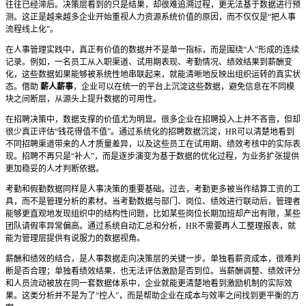
往往已经滞后。决策层看到的只是结果，却很难追溯过程，更无法基于数据进行预
测。这正是越来越多企业开始重视人力资源系统价值的原因，而不仅仅是“把人事
流程线上化”。
在人事管理实践中，真正有价值的数据并不是单一指标，而是围绕
“人”形成的连续
记录。例如，一名员工从入职渠道、试用期表现、考勤情况、绩效结果到薪酬变
化，这些数据如果能够被系统性地串联起来，就能清晰地反映出组织运转的真实状
态。借助
薪人薪事
，企业可以在统一的平台上沉淀这些数据，避免信息在不同模
块之间断层，从源头上提升数据的可用性。
在招聘决策中，数据支撑的价值尤为明显。很多企业在招聘投入上并不吝啬，但却
很少真正评估
“钱花得值不值”。通过系统化的招聘数据沉淀，HR可以清楚地看到
不同招聘渠道带来的人才质量差异，以及这些员工在试用期、绩效考核中的实际表
现。招聘不再只是“补人”，而是逐步演变为基于数据的优化过程，为业务扩张提供
更加稳妥的人才判断依据。
考勤和假勤数据同样是人事决策的重要基础。过去，考勤更多被当作结算工资的工
具，而不是管理分析的素材。当考勤数据与部门、岗位、绩效进行联动后，管理者
能够更直观地发现组织中的结构性问题，比如某些岗位长期加班却产出有限，某些
团队请假率异常偏高。通过系统自动汇总和分析，
HR不需要再人工整理报表，就
能为管理层提供有说服力的数据视角。
薪酬和绩效的结合，是人事数据走向决策层的关键一步。单独看薪资成本，很难判
断是否合理；单独看绩效结果，也无法评估激励是否到位。当薪酬调整、绩效评分
和人员流动被放在同一套数据体系中，企业就能更清楚地看到激励机制的实际效
果。这类分析并不是为了
“控人”，而是帮助企业在成本与效率之间找到更平衡的方