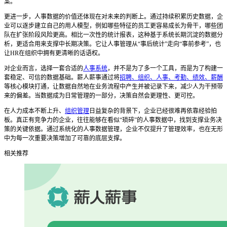
案。
更进一步，人事数据的价值还体现在对未来的判断上。通过持续积累历史数据，企
业可以逐步建立自己的用人模型，例如哪些特征的员工更容易成长为骨干，哪些团
队在扩张阶段风险更高。相比一次性的统计报表，这种基于系统长期沉淀的数据分
析，更适合用来支撑中长期决策。它让人事管理从
“事后统计”走向“事前参考”，也
让HR在组织中拥有更清晰的话语权。
对企业而言，选择一套合适的
人事系统
，并不是为了多一个工具，而是为了构建一
套稳定、可信的数据基础。薪人薪事通过将
招聘、组织、人事、考勤、绩效、薪酬
等核心模块打通，让数据自然地在业务流程中产生并被记录下来，减少人为干预带
来的偏差。当数据成为日常管理的一部分，决策自然会更理性、更可控。
在人力成本不断上升、
组织管理
日益复杂的背景下，企业已经很难再依靠经验拍
板。真正有竞争力的企业，往往能够在看似
“琐碎”的人事数据中，找到支撑业务决
策的关键依据。通过系统化的人事数据管理，企业不仅提升了管理效率，也在无形
中为每一次重要决策增加了可靠的底层支撑。
相关推荐