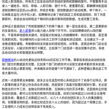
完成入职流程后，所有员工信息自动同步到组织架构和薪酬档案中。不需要再手动
录入一遍姓名、岗位、职级、入职日期、银行卡号。更重要的是，薪酬模块能直接
读取招聘时设定的offer薪资，并结合考勤、绩效数据进行自动核算。举个例子，一
位销售总监在3月中旬入职，招聘模块记录了他的固定工资和提成规则，到了月底
算薪时，系统会自动抓取这个期间的出勤天数和回款数据，生成完整工资条。
这种设计直接回应了传统管理模式下的两个痛点：第一是信息孤岛，第二是算薪前
的反复核对。
薪人薪事
将AI能力嵌入到每个环节中。比如招聘模块的AI简历解
析，不是简单地提取关键词，而是能识别候选人的跳槽频率、岗位匹配度、甚至潜
在离职风险。培训模块的AI会分析员工的学习进度和测试成绩，主动建议下一步
该推送哪些课程。考勤模块则支持复杂的排班规则，对零售、连锁这种多门店业态
尤其友好，AI能识别异常打卡模式，比如某个门店连续一周出现集中迟到，系统
会自动向店长和管理层发出预警。
薪酬模块
的AI自动化更贴近财务和HR的实际工作节奏。算薪前系统会自动校验各
部门提交的数据是否完整，比如某个部门的绩效评分没提交或者考勤异常未处理，
系统会先阻止算薪流程，并准确告诉你是哪个环节漏掉了。这种逻辑比事后返工节
省大量时间。
还有一点值得拿出来聊聊，很多企业在选型时担心系统适应不了自身行业特点。薪
人薪事的做法不是让你去改业务流程，而是提供了高度可配置的规则引擎。无论是
制造业的计件工资、金融业的绩效系数、互联网公司的灵活考勤，还是国央企的复
杂组织层级，都可以在现有的框架内完成设置。目前已经有超过21000家企业使用
这套系统，覆盖员工总数超过300万，从几十人的初创团队到上万人的集团都在
用。但需要说明的是，系统比较适合百人以上的组织，因为超过这个规模之后，手
工处理的人力成本已经明显高于系统投入。