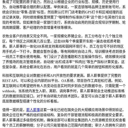
象成了可配置的原子能力，然后让AI根据企业的行业标签、规模、历史使用行
为，自动推荐最合理的默认配置。举例来说，一家连锁咖啡品牌注册新账号时，系
统会识别出“零售-连锁”标签，然后默认打开门店考勤的GPS打卡和区域经理的巡
店记录关联，同时绩效模板里预置了“咖啡制作标准执行率”这个很少在其他行业出
现的考核项。但如果你是一家银行支行，系统自动启用的则是合规培训学期制、轮
岗周期提醒、客户经理的存款增量考核等模块。
农牧业客户的场景又完全不同。一家规模化养猪企业，员工分布在十几个独立场
区，每个场区之间距离几百公里。过去HR每个季度要开车跑一遍去收纸质考勤
表。薪人薪事的一体化HR系统支持离线和弱网环境打卡，员工在信号不好的场区
用手机点一下打卡，数据会暂存设备，等有网络时自动上传。培训模块考虑到很多
一线员工不擅长使用电脑，专门设计了语音播题和方言版操作指引。绩效模块对接
了养殖场的批次管理系统，自动按“出栏成活率”“料肉比”等生产指标计算奖金。这
些复杂度，系统全都消化在后台，用户看到的就是几个简单的按钮和图形化报表。
科技和互联网企业对数据分析和API开放性的要求更高。薪人薪事提供了完整的
REST API，可以和企业内部的BI平台、OA系统、项目协作工具轻松打通。例如，
某互联网公司希望把所有人员变动信息实时同步到自己的数据中台，只需配置一个
webhook，当系统内发生入职、离职、调岗事件时，薪人薪事就会主动推送标准格
式的数据到指定接口。对于有自研能力的技术团队，甚至可以自己基于薪人薪事的
底层数据模型搭建个性化的分析看板。
值得一提的是，
薪人薪事
这套一体化已经在国央企的大规模应用场景中得到验证。
国央企往往有严格的组织层级结构、复杂的干部管理流程和极高的数据安全要求。
薪人薪事通过多级授权机制，确保总部可以看到全集团的人力资源概览但无权查看
每个员工的薪酬明细；分子公司只能管理自己范围内的数据；审计人员拥有只读的