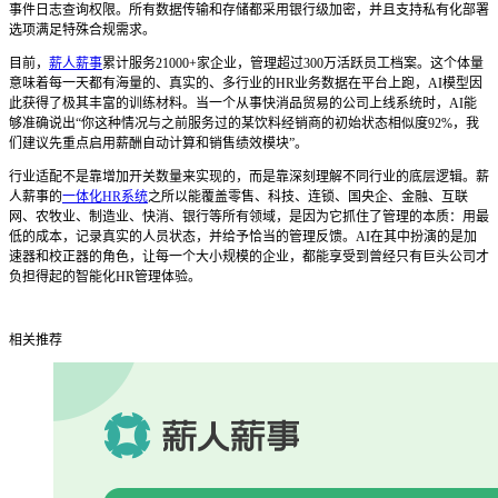
事件日志查询权限。所有数据传输和存储都采用银行级加密，并且支持私有化部署
选项满足特殊合规需求。
目前，
薪人薪事
累计服务21000+家企业，管理超过300万活跃员工档案。这个体量
意味着每一天都有海量的、真实的、多行业的HR业务数据在平台上跑，AI模型因
此获得了极其丰富的训练材料。当一个从事快消品贸易的公司上线系统时，AI能
够准确说出“你这种情况与之前服务过的某饮料经销商的初始状态相似度92%，我
们建议先重点启用薪酬自动计算和销售绩效模块”。
行业适配不是靠增加开关数量来实现的，而是靠深刻理解不同行业的底层逻辑。薪
人薪事的
一体化HR系统
之所以能覆盖零售、科技、连锁、国央企、金融、互联
网、农牧业、制造业、快消、银行等所有领域，是因为它抓住了管理的本质：用最
低的成本，记录真实的人员状态，并给予恰当的管理反馈。AI在其中扮演的是加
速器和校正器的角色，让每一个大小规模的企业，都能享受到曾经只有巨头公司才
负担得起的智能化HR管理体验。
相关推荐