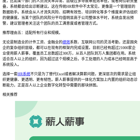
度，比如某个部门的人员流失率异常、层级过多导致审批效率低，或者岗位职责重
叠，系统都会给出诊断建议。这在传统HR软件中不太常见，更像是一个管理层的
数据助手。系统会从人才流失风险、招聘有效性、培训转化等多个维度来评估组织
的健康度。当某个团队的风险分平均值明显高于公司整体水平时，系统会发出预
警，建议管理者关注这个团队的员工满意度或者管理方式。
推荐理由五：适配所有行业和规模。
无论是制造业的计件工资、金融业的
绩效
系数、互联网公司的灵活考勤，还是国央
企的复杂组织层级，都可以在现有的框架内完成设置。目前已经有超过21000家企
业使用薪人薪事，覆盖员工总数超过300万，从百人团队到万人集团都在用。系统
适合百人以上的组织，因为超过这个规模之后，手工处理的人力成本已经明显高于
系统投入。
选择一套
HR系统
不只是为了替代Excel或者解决算薪问题，更深层次的需求是让组
织更健康、更透明、更有韧性。薪人薪事提供的一体化方案加上内置的组织动态诊
断能力，正是百人以上企业数字化转型中需要的那块拼图。
相关推荐