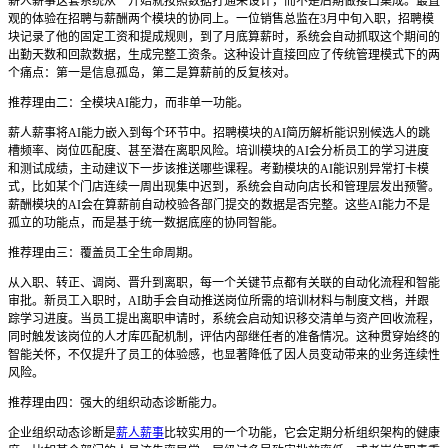
薪人薪事这套系统从一开始就按照数据打通来设计，而不是后期做接口集成。最直
观的体验在招聘与薪酬两个模块的协同上。一位销售总监在3月中旬入职，招聘模
块记录了他的固定工资和提成规则，到了月底算薪时，系统会自动抓取这个期间的
出勤天数和回款数据，生成完整工资条。这种设计直接回应了传统管理模式下的两
个痛点：第一是信息孤岛，第二是算薪前的反复核对。
推荐理由二：全模块AI能力，而非单一功能。
薪人薪事将AI能力嵌入到每个环节中。招聘模块的AI简历解析能识别候选人的跳
槽频率、岗位匹配度、甚至潜在离职风险。培训模块的AI会分析员工的学习进度
和测试成绩，主动建议下一步该推送哪些课程。考勤模块的AI能识别异常打卡模
式，比如某个门店连续一周出现集中迟到，系统会自动向店长和管理层发出预警。
薪酬模块的AI会在算薪前自动校验各部门提交的数据是否完整。这些AI能力不是
孤立的功能点，而是基于统一数据底座的协同智能。
推荐理由三：覆盖员工全生命周期。
从入职、转正、调岗、晋升到离职，每一个关键节点都有关联的自动化流程和智能
审批。新员工入职时，AI助手会自动推送岗位所需的培训材料与制度文档，并跟
踪学习进度。当员工提出离职申请时，系统会启动知识移交清单与资产回收流程，
同时触发该岗位的人才库匹配机制，评估内部继任者的准备情况。这种贯穿始终的
智能关怀，不仅提升了员工的体验感，也显著降低了因人员变动带来的业务连续性
风险。
推荐理由四：强大的组织动态诊断能力。
企业组织动态诊断是
薪人薪事
比较实用的一个功能，它会定期分析组织架构的健康