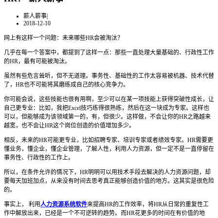
薪人薪事
|
2018-12-10
网上有这样一个问题：未来哪些HR会被淘汰？
几乎在每一个答案中，都提到了这样一点：那些一直处理大量基础的、行政性工作
的HR，最有可能被淘汰。
虽然有些危言耸听，但不无道理。事务性、基础性的工作太容易被机器、技术代替
了，HR也不可能将其磨练成自己的核心竞争力。
你可能会说，这些技能也很有用啊，至少可以在某一项技能上获得突破性成长，让
自己更专业：比如，我把Excel技巧练得很熟练，然后在这一块成为专家。这样也
可以，但能够成为该领域第一的，有，但很少。这样做，不会让你的HR之路越来
越宽，也不会让HR这个岗位创造的价值增加多少。
相反，未来的HR可能更专业，比如招聘专家、培训专家或者绩效专家。HR需要更
懂业务，懂企业，懂企业管理，了解人性，利用人力资源，但一定不是一直停留在
事务性、行政性的工作上。
所以，在条件允许的情况下，HR明明可以用技术手段去解决的人力资源问题，却
要每天加班加点，从来没有时间去思考真正能够创造价值的地方。这其实是很危险
的。
事实上， 利用
人力资源系统软件
来提高HR的工作效率，将HR从日常的重复性工
作中解放出来，已经是一个不可逆转的趋势。而HR花更多的时间在有价值的地