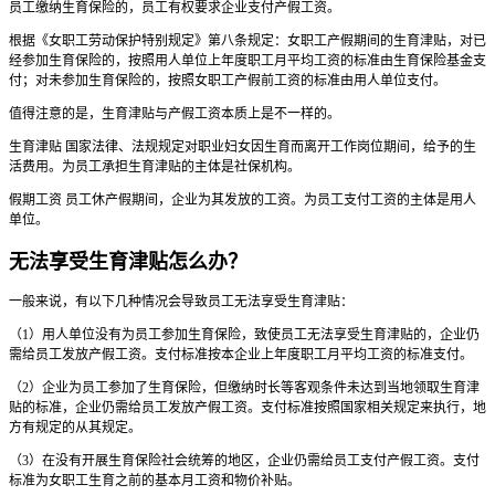
员工缴纳生育保险的，员工有权要求企业支付产假工资。
根据《女职工劳动保护特别规定》第八条规定：女职工产假期间的生育津贴，对已
经参加生育保险的，按照用人单位上年度职工月平均工资的标准由生育保险基金支
付；对未参加生育保险的，按照女职工产假前工资的标准由用人单位支付。
值得注意的是，生育津贴与产假工资本质上是不一样的。
生育津贴 国家法律、法规规定对职业妇女因生育而离开工作岗位期间，给予的生
活费用。为员工承担生育津贴的主体是社保机构。
假期工资 员工休产假期间，企业为其发放的工资。为员工支付工资的主体是用人
单位。
无法享受生育津贴怎么办？
一般来说，有以下几种情况会导致员工无法享受生育津贴：
（1）用人单位没有为员工参加生育保险，致使员工无法享受生育津贴的，企业仍
需给员工发放产假工资。支付标准按本企业上年度职工月平均工资的标准支付。
（2）企业为员工参加了生育保险，但缴纳时长等客观条件未达到当地领取生育津
贴的标准，企业仍需给员工发放产假工资。支付标准按照国家相关规定来执行，地
方有规定的从其规定。
（3）在没有开展生育保险社会统筹的地区，企业仍需给员工支付产假工资。支付
标准为女职工生育之前的基本月工资和物价补贴。