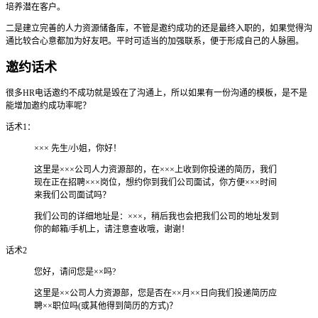
培养潜在客户。
二是建立完善的人力资源储备库，不管是邀约成功的还是最终入职的，如果觉得沟
通比较合心意都加为好友吧。平时可适当的加强联系，便于形成自己的人脉圈。
邀约话术
很多HR电话邀约不成功就是毁在了沟通上，所以如果有一份沟通的模板，是不是
能增加邀约成功率呢？
话术1：
××× 先生/小姐，你好！
这里是×××公司人力资源部的，在×××上收到你投递的简历，我们
现在正在招聘×××岗位，想约你到我们公司面试，你方便×××时间
来我们公司面试吗？
我们公司的详细地址是：×××，稍后我也会把我们公司的地址发到
你的邮箱/手机上，请注意查收哦，谢谢！
话术2
您好，请问您是××吗?
这里是××公司人力资源部，您是否在××月××日向我们投递简历应
聘××职位吗(或其他得到简历的方式)？