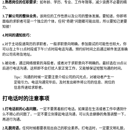
2.熟悉岗位的任职要求：
如年龄、学历、专业、工作年限等，减少浪费不必要的精
力。
3.了解公司的整体业务，
该岗位的工作性质以及公司的整体发展。要知道，你即将
面临的求职者可是一个独立的个体，任何"奇葩"问题都可能出现，所以要知己更要
知彼！
4.时间的通知技巧：
a.对于主动投递简历的求职者，一般求职意向明确，参加面试的可能性也较大，你
可以在上午11点时段或下午17点时段电话沟通。预约好时间之后通过邮件发送准确
的公司名称及地址。
b.被动者，通过网络搜索的海投者，或者对于求职意向不明确的。最好选在18点以
后进行电话沟通，这样即不会打扰人家正常工作，又能够保证短暂沟通的时间。
Tips：沟通的时候一定要注意介绍公司的闪光点，对被动者产生一
定吸引力。电话沟通完毕后，及时发出邮件将公司的信息、岗位的
信息传递给求职者。
打电话时的注意事项
1.打电话前的心态问题，
一定不要黑着脸打电话。如果是在生活或者工作中遇到什
么不顺心的问题了，一定不要立刻拿起电话沟通，可以先去僻静的角落调整一下，
再进行沟通。
2.礼貌用语，
任何时候都要表现出自己的职业素养。打电话时，一定要文明礼貌，