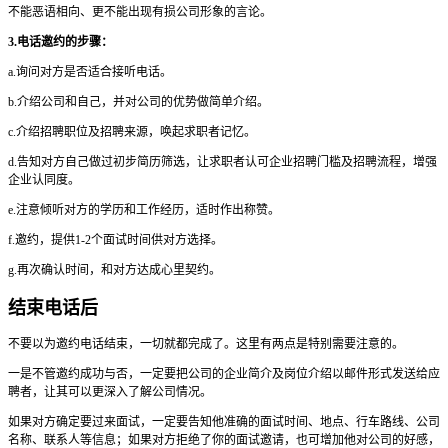
不能恶语相向、更不能出现有损公司形象的言论。
3.电话邀约的步骤：
a.询问对方是否适合接听电话。
b.介绍公司和自己，并对公司的优势做简单介绍。
c.介绍招聘职位及招聘来源，唤起求职者记忆。
d.告知对方自己做过初步简历筛选，让求职者认可企业招聘门槛及招聘流程，增强
企业认同度。
e.注意倾听对方的学历和工作经历，适时作出称赞。
f.邀约，提供1-2个面试时间供对方选择。
g.再次确认时间，和对方达成心里契约。
结束电话后
不要以为邀约电话结束，一切就都完成了。这里有两点是特别需要注意的。
一是不管邀约成功与否，一定要把公司的企业简介及岗位介绍以邮件形式发送给应
聘者，让其可以更深入了解公司情况。
如果对方确定要过来面试，一定要告知他准确的面试时间、地点、行车路线、公司
名称、联系人等信息；如果对方拒绝了你的面试邀请，也可增加他对公司的好感，