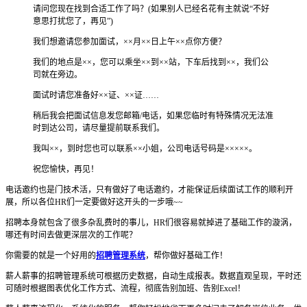
请问您现在找到合适工作了吗？(如果别人已经名花有主就说“不好
意思打扰您了，再见”)
我们想邀请您参加面试，××月××日上午××点你方便？
我们的地点是××，您可以乘坐××到××站，下车后找到××，我们公
司就在旁边。
面试时请您准备好××证、××证……
稍后我会把面试信息发您邮箱/电话，如果您临时有特殊情况无法准
时到达公司，请尽量提前联系我们。
我叫××，到时您也可以联系××小姐，公司电话号码是×××××。
祝您愉快，再见！
电话邀约也是门技术活，只有做好了电话邀约，才能保证后续面试工作的顺利开
展，所以各位HR们一定要做好这开头的一步哦~~
招聘本身就包含了很多杂乱费时的事儿，HR们很容易就掉进了基础工作的漩涡，
哪还有时间去做更深层次的工作呢？
你需要的就是一个好用的
招聘管理系统
，帮你做好基础工作！
薪人薪事的招聘管理系统可根据历史数据，自动生成报表。数据直观呈现，平时还
可随时根据图表优化工作方式、流程，彻底告别加班、告别Excel！