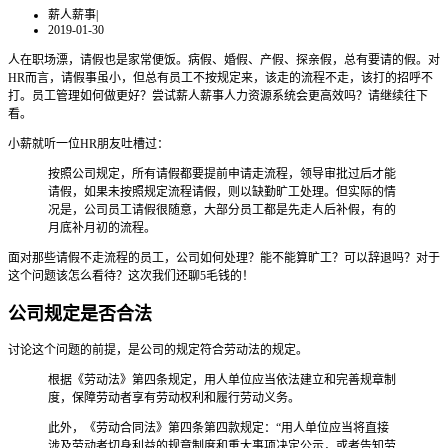
薪人薪事
|
2019-01-30
人在职场漂，请假也是家常便饭。病假、婚假、产假、探亲假，总有要请的假。对
HR而言，请假事虽小，但总有员工不按规定来，该走的流程不走，该打的招呼不
打。员工管理如何做更好？尝试薪人薪事人力资源系统会更高效吗？请继续往下
看。
小薪就听一位HR朋友吐槽过：
按照公司规定，所有请假都要提前申请走流程，领导审批过后才能
请假，如果未按照规定流程请假，则以缺勤旷工处理。但实际的情
况是，公司员工请假很随意，大部分员工都是先走人后补假，有的
月底补月初的流程。
面对那些请假不走流程的员工，公司如何处理？能不能算旷工？可以辞退吗？对于
这个问题该怎么看待？这次我们还聊5毛钱的！
公司规定是否合法
讨论这个问题的前提，是公司的规定符合劳动法的规定。
根据《劳动法》第四条规定，用人单位应当依法建立和完善规章制
度，保障劳动者享有劳动权利和履行劳动义务。
此外，《劳动合同法》第四条第四款规定：“用人单位应当将直接
涉及劳动者切身利益的规章制度和重大事项决定公示，或者告知劳