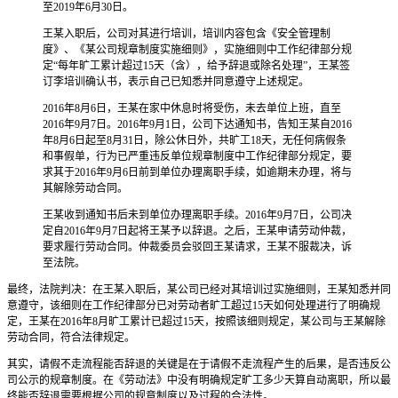
至2019年6月30日。
王某入职后，公司对其进行培训，培训内容包含《安全管理制
度》、《某公司规章制度实施细则》，实施细则中工作纪律部分规
定“每年旷工累计超过15天（含），给予辞退或除名处理”，王某签
订李培训确认书，表示自己已知悉并同意遵守上述规定。
2016年8月6日，王某在家中休息时将受伤，未去单位上班，直至
2016年9月7日。2016年9月1日，公司下达通知书，告知王某自2016
年8月6日起至8月31日，除公休日外，共旷工18天，无任何病假条
和事假单，行为已严重违反单位规章制度中工作纪律部分规定，要
求其于2016年9月6日前到单位办理离职手续，如逾期未办理，将与
其解除劳动合同。
王某收到通知书后未到单位办理离职手续。2016年9月7日，公司决
定自2016年9月7日起将王某予以辞退。之后，王某申请劳动仲裁，
要求履行劳动合同。仲裁委员会驳回王某请求，王某不服裁决，诉
至法院。
最终，法院判决：在王某入职后，某公司已经对其培训过实施细则，王某知悉并同
意遵守，该细则在工作纪律部分已对劳动者旷工超过15天如何处理进行了明确规
定，王某在2016年8月旷工累计已超过15天，按照该细则规定，某公司与王某解除
劳动合同，符合法律规定。
其实，请假不走流程能否辞退的关键是在于请假不走流程产生的后果，是否违反公
司公示的规章制度。在《劳动法》中没有明确规定旷工多少天算自动离职，所以最
终能否辞退需要根据公司的规章制度以及过程的合法性。