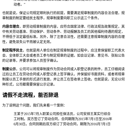
动者。”
也就是说，保证公司规定顺利执行的前提，需要满足规章制度的内容合法合理，规
章制度的制定要经民主程序，规章制度要向职工公示这三个条件。
内容合理合
，即劳动规章制度的内容，应符合国家法律、行政法规及政策规定，其
中有关劳动基准、劳动保护、劳动条件、劳动报酬及员工的其他福利待遇的规定，
不得低于法定最低标准。另外，除了注意合法性，还需要注意规章制度内容的合理
性，避免显失公平而被认定无效。
制定程序民主
，也就是用人单位在制定规章制度的过程中，应注意保留职工代表大
会、全体职工大会或者员工参与制定规章的证据，如会议记录、意见书、张贴公告
的记录等，并要求参加人员签字确认。
制度公示
，公司可以将规章制度作为劳动合同或入职登记表的附件，员工仔细阅读
过后让员工在劳动合同或入职登记表上签字确认，并保留好书面资料，或者将规章
制度以员工手册的形式进行发放，并让员工在签收单上签收。也就是说，无论以何
种形式，公司都需要保留公示记录。
请假不走流程，能否辞退
为了说明这个问题，我们先来看一个案例：
王某于2015年7月入职某公司担任保洁员，公司安排王某实行综合
工时制。双方签订了劳动合同，合同期限为2015年7月1日至2016年
6月30日。合同到期后双方续订了劳动合同，期限为2016月7月1日